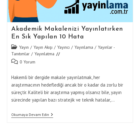
Akademik Makalenizi Yayınlatırken
En Sık Yapılan 10 Hata
Post
Yayın
/
Yayın Akışı
/
Yayıncı
/
Yayınlama
/
Yayınlar -
category:
Tanıtımlar
/
Yayınlatma
Post
0 Yorum
comments:
Hakemli bir dergide makale yayınlatmak, her
araştırmacının hedeflediği ancak bir o kadar da zorlu bir
süreçtir. Kaliteli bir araştırma yapmış olsanız bile, yayın
sürecinde yapılan bazı stratejik ve teknik hatalar,…
Akademik
Okumaya Devam Edin
Makalenizi
Yayınlatırken
En
Sık
Yapılan