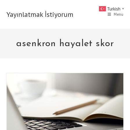
Skip
Turkish
▼
to
Yayınlatmak İstiyorum
Menu
content
asenkron hayalet skor