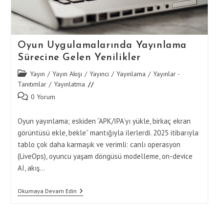
Oyun Uygulamalarında Yayınlama
Sürecine Gelen Yenilikler
Post
Yayın
/
Yayın Akışı
/
Yayıncı
/
Yayınlama
/
Yayınlar -
category:
Tanıtımlar
/
Yayınlatma
Post
0 Yorum
comments:
Oyun yayınlama; eskiden “APK/IPA’yı yükle, birkaç ekran
görüntüsü ekle, bekle” mantığıyla ilerlerdi. 2025 itibarıyla
tablo çok daha karmaşık ve verimli: canlı operasyon
(LiveOps), oyuncu yaşam döngüsü modelleme, on-device
AI, akış…
Oyun
Okumaya Devam Edin
Uygulamalarında
Yayınlama
Sürecine