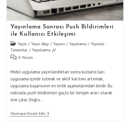
Yayınlama Sonrası Push Bildirimleri
ile Kullanıcı Etkileşimi
Post
Yayın
/
Yayın Akışı
/
Yayıncı
/
Yayınlama
/
Yayınlar -
category:
Tanıtımlar
/
Yayınlatma
Post
0 Yorum
comments:
Mobil uygulama yayınlandıktan sonra kullanıcıları
uygulama içinde tutmak ve aktif katılımı artırmak,
uygulama başarısının en kritik aşamalarından biridir. Bu
noktada, push bildirimleri güçlü bir iletişim aracı olarak
öne çıkar. Doğru…
Yayınlama
Okumaya Devam Edin
Sonrası
Push
Bildirimleri