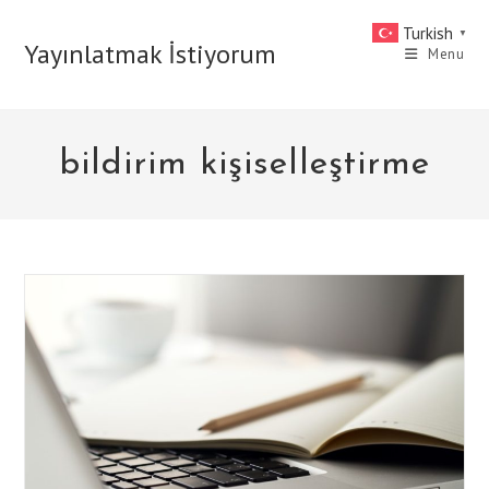
Skip
Turkish
▼
to
Yayınlatmak İstiyorum
Menu
content
bildirim kişiselleştirme