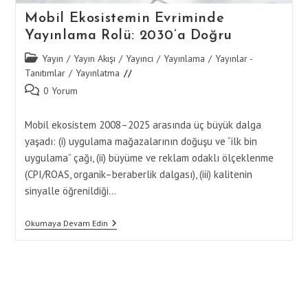
Mobil Ekosistemin Evriminde
Yayınlama Rolü: 2030’a Doğru
Post
Yayın
/
Yayın Akışı
/
Yayıncı
/
Yayınlama
/
Yayınlar -
category:
Tanıtımlar
/
Yayınlatma
Post
0 Yorum
comments:
Mobil ekosistem 2008–2025 arasında üç büyük dalga
yaşadı: (i) uygulama mağazalarının doğuşu ve “ilk bin
uygulama” çağı, (ii) büyüme ve reklam odaklı ölçeklenme
(CPI/ROAS, organik–beraberlik dalgası), (iii) kalitenin
sinyalle öğrenildiği…
Mobil
Okumaya Devam Edin
Ekosistemin
Evriminde
Yayınlama
Rolü:
2030’a
Doğru