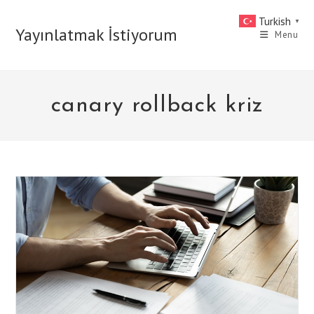
Skip
Turkish
▼
to
Yayınlatmak İstiyorum
Menu
content
canary rollback kriz