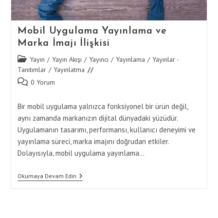
Mobil Uygulama Yayınlama ve
Marka İmajı İlişkisi
Post
Yayın
/
Yayın Akışı
/
Yayıncı
/
Yayınlama
/
Yayınlar -
category:
Tanıtımlar
/
Yayınlatma
Post
0 Yorum
comments:
Bir mobil uygulama yalnızca fonksiyonel bir ürün değil,
aynı zamanda markanızın dijital dünyadaki yüzüdür.
Uygulamanın tasarımı, performansı, kullanıcı deneyimi ve
yayınlama süreci, marka imajını doğrudan etkiler.
Dolayısıyla, mobil uygulama yayınlama…
Mobil
Okumaya Devam Edin
Uygulama
Yayınlama
Ve
Marka
İmajı