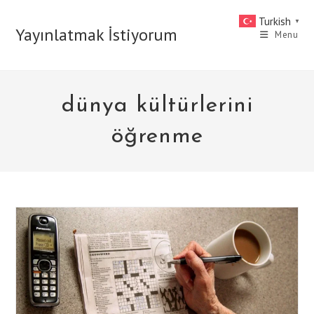
Skip
Turkish
▼
to
Yayınlatmak İstiyorum
Menu
content
dünya kültürlerini
öğrenme