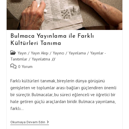
Bulmaca Yayınlama ile Farklı
Kültürleri Tanıma
Post
Yayın
/
Yayın Akışı
/
Yayıncı
/
Yayınlama
/
Yayınlar -
category:
Tanıtımlar
/
Yayınlatma
Post
0 Yorum
comments:
Farklı kültürleri tanımak, bireylerin dünya görüşünü
genişleten ve toplumlar arası bağları güçlendiren önemli
bir süreçtir. Bulmacalar, bu süreci eğlenceli ve öğretici bir
hale getiren güçlü araçlardan biridir. Bulmaca yayınlama,
farklı…
Bulmaca
Okumaya Devam Edin
Yayınlama