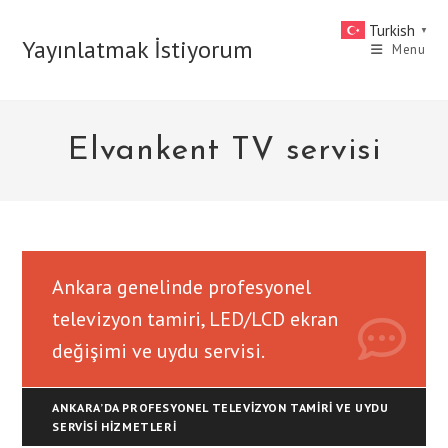
Skip
Turkish
▼
to
Yayınlatmak İstiyorum
Menu
content
Elvankent TV servisi
Ankara genelinde profesyonel
televizyon tamiri, LED/LCD ekran
değişimi ve uydu servisi.
ANKARA’DA PROFESYONEL TELEVIZYON TAMIRI VE UYDU
SERVISI HIZMETLERI