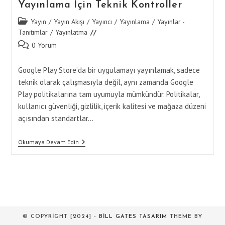
Yayınlama İçin Teknik Kontroller
Post
Yayın
/
Yayın Akışı
/
Yayıncı
/
Yayınlama
/
Yayınlar -
category:
Tanıtımlar
/
Yayınlatma
Post
0 Yorum
comments:
Google Play Store’da bir uygulamayı yayınlamak, sadece
teknik olarak çalışmasıyla değil, aynı zamanda Google
Play politikalarına tam uyumuyla mümkündür. Politikalar,
kullanıcı güvenliği, gizlilik, içerik kalitesi ve mağaza düzeni
açısından standartlar…
Google
Okumaya Devam Edin
Play
Politikalarına
Uygun
Yayınlama
İçin
Teknik
Kontroller
© COPYRIGHT [2024] -
BILL GATES TASARIM
THEME BY