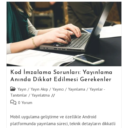
Sertifikası
Kullanımı
Kod İmzalama Sorunları: Yayınlama
Anında Dikkat Edilmesi Gerekenler
Post
Yayın
/
Yayın Akışı
/
Yayıncı
/
Yayınlama
/
Yayınlar -
category:
Tanıtımlar
/
Yayınlatma
Post
0 Yorum
comments:
Mobil uygulama geliştirme ve özellikle Android
platformunda yayınlama süreci, teknik detayların dikkatli