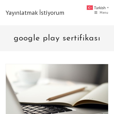
Skip
Turkish
▼
to
Yayınlatmak İstiyorum
Menu
content
google play sertifikası