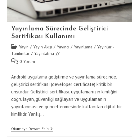
Yayınlama Sürecinde Geliştirici
Sertifikası Kullanımı
Post
Yayın
/
Yayın Akışı
/
Yayıncı
/
Yayınlama
/
Yayınlar -
category:
Tanıtımlar
/
Yayınlatma
Post
0 Yorum
comments:
Android uygulama geliştirme ve yayınlama sürecinde,
geliştirici sertifikası (developer certificate) kritik bir
unsurdur. Geliştirici sertifikası, uygulamanızın kimliğini
doğrulayan, güvenliği sağlayan ve uygulamanın
yayınlanması ve güncellenmesinde kullanılan dijital bir
kimliktir. Yanlış…
Yayınlama
Okumaya Devam Edin
Sürecinde
Geliştirici