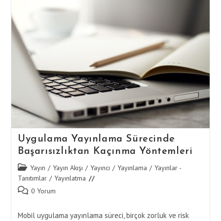
Hedef
Kitlenize
Uygun
Tasarım
Seçenekleri
Uygulama Yayınlama Sürecinde
Başarısızlıktan Kaçınma Yöntemleri
Post
Yayın
/
Yayın Akışı
/
Yayıncı
/
Yayınlama
/
Yayınlar -
category:
Tanıtımlar
/
Yayınlatma
Post
0 Yorum
comments:
Mobil uygulama yayınlama süreci, birçok zorluk ve risk