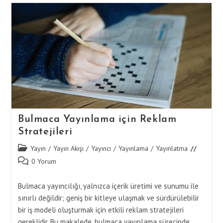
Pazar
Araştırması
Ve
Analiz
Bulmaca Yayınlama için Reklam
Stratejileri
Post
Yayın
/
Yayın Akışı
/
Yayıncı
/
Yayınlama
/
Yayınlatma
category:
Post
0 Yorum
comments:
Bulmaca yayıncılığı, yalnızca içerik üretimi ve sunumu ile
sınırlı değildir; geniş bir kitleye ulaşmak ve sürdürülebilir
bir iş modeli oluşturmak için etkili reklam stratejileri
gereklidir. Bu makalede, bulmaca yayınlama sürecinde…