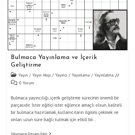
Bulmaca Yayınlama ve İçerik
Geliştirme
Post
Yayın
/
Yayın Akışı
/
Yayıncı
/
Yayınlama
/
Yayınlatma
category:
Post
0 Yorum
comments:
Bulmaca yayıncılığı, içerik geliştirme sürecinin önemli bir
parçasıdır. İster eğitici ister eğlence amaçlı olsun, kaliteli
bir bulmaca hazırlamak, kullanıcıların ilgisini çekmek ve
onları uzun süre bağlı tutmak için etkili bir…
Bulmaca
Okumaya Devam Edin