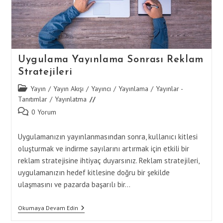
Uygulama Yayınlama Sonrası Reklam
Stratejileri
Post
Yayın
/
Yayın Akışı
/
Yayıncı
/
Yayınlama
/
Yayınlar -
category:
Tanıtımlar
/
Yayınlatma
Post
0 Yorum
comments:
Uygulamanızın yayınlanmasından sonra, kullanıcı kitlesi
oluşturmak ve indirme sayılarını artırmak için etkili bir
reklam stratejisine ihtiyaç duyarsınız. Reklam stratejileri,
uygulamanızın hedef kitlesine doğru bir şekilde
ulaşmasını ve pazarda başarılı bir…
Uygulama
Okumaya Devam Edin
Yayınlama