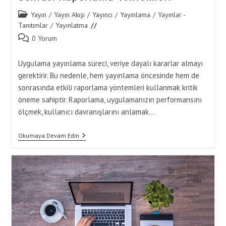
Post
Yayın
/
Yayın Akışı
/
Yayıncı
/
Yayınlama
/
Yayınlar -
category:
Tanıtımlar
/
Yayınlatma
Post
0 Yorum
comments:
Uygulama yayınlama süreci, veriye dayalı kararlar almayı
gerektirir. Bu nedenle, hem yayınlama öncesinde hem de
sonrasında etkili raporlama yöntemleri kullanmak kritik
öneme sahiptir. Raporlama, uygulamanızın performansını
ölçmek, kullanıcı davranışlarını anlamak…
Uygulama
Okumaya Devam Edin
Yayınlama
Öncesi
Ve
Sonrası
Raporlama
Yöntemleri