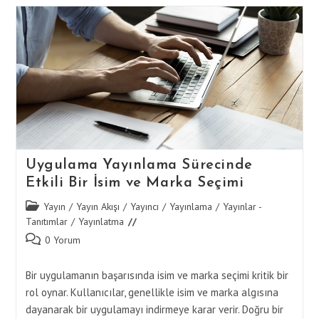
Sonrası
Reklam
Stratejileri
Uygulama Yayınlama Sürecinde
Etkili Bir İsim ve Marka Seçimi
Post
Yayın
/
Yayın Akışı
/
Yayıncı
/
Yayınlama
/
Yayınlar -
category:
Tanıtımlar
/
Yayınlatma
Post
0 Yorum
comments:
Bir uygulamanın başarısında isim ve marka seçimi kritik bir
rol oynar. Kullanıcılar, genellikle isim ve marka algısına
dayanarak bir uygulamayı indirmeye karar verir. Doğru bir