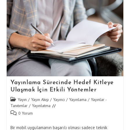
Odaklı
UI/UX
Tasarımı
Yayınlama Sürecinde Hedef Kitleye
Ulaşmak İçin Etkili Yöntemler
Post
Yayın
/
Yayın Akışı
/
Yayıncı
/
Yayınlama
/
Yayınlar -
category:
Tanıtımlar
/
Yayınlatma
Post
0 Yorum
comments:
Bir mobil uygulamanın başarılı olması sadece teknik