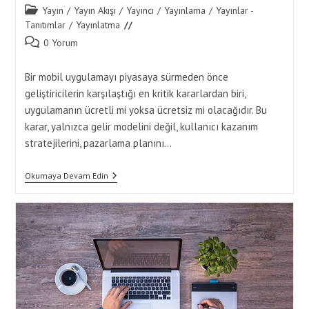
Post
Yayın
/
Yayın Akışı
/
Yayıncı
/
Yayınlama
/
Yayınlar -
category:
Tanıtımlar
/
Yayınlatma
Post
0 Yorum
comments:
Bir mobil uygulamayı piyasaya sürmeden önce
geliştiricilerin karşılaştığı en kritik kararlardan biri,
uygulamanın ücretli mi yoksa ücretsiz mi olacağıdır. Bu
karar, yalnızca gelir modelini değil, kullanıcı kazanım
stratejilerini, pazarlama planını…
Yayınlama
Okumaya Devam Edin
Öncesi
Ücretli
Ve
Ücretsiz
Sürüm
Kararı