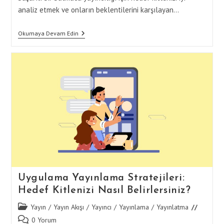
analiz etmek ve onların beklentilerini karşılayan…
Bulmaca
Okumaya Devam Edin
Yayınlama
Ve
Hedef
Kitle
Uygulama Yayınlama Stratejileri:
Hedef Kitlenizi Nasıl Belirlersiniz?
Post
Yayın
/
Yayın Akışı
/
Yayıncı
/
Yayınlama
/
Yayınlatma
category:
Post
0 Yorum