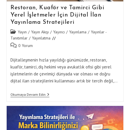
Restoran, Kuaför ve Tamirci Gibi
Yerel İşletmeler İçin Dijital İlan
Yayınlama Stratejileri
Post
Yayın
/
Yayın Akışı
/
Yayıncı
/
Yayınlama
/
Yayınlar -
category:
Tanıtımlar
/
Yayınlatma
Post
0 Yorum
comments:
Dijitalleşmenin hızla yayıldığı günümüzde, restoran,
kuaför, tamirci, diş hekimi veya avukatlık ofisi gibi yerel
işletmelerin de çevrimiçi dünyada var olması ve doğru
dijital ilan stratejilerini kullanması artık bir tercih değil,…
Restoran,
Okumaya Devam Edin
Kuaför
Ve
Tamirci
Gibi
Yerel
İşletmeler
İçin