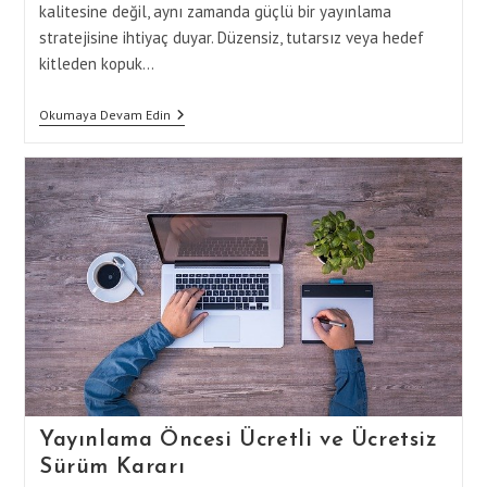
kalitesine değil, aynı zamanda güçlü bir yayınlama
stratejisine ihtiyaç duyar. Düzensiz, tutarsız veya hedef
kitleden kopuk…
Yayınlama
Okumaya Devam Edin
Stratejileri
Ile
Marka
Bilinirliğinizi
Artırmanın
5
Yolu
(İçerik
Takvimi,
Hikaye
Anlatımı,
Görsel
Tutarlılık,
Hedef
Kitle
Analizi)
Yayınlama Öncesi Ücretli ve Ücretsiz
Sürüm Kararı