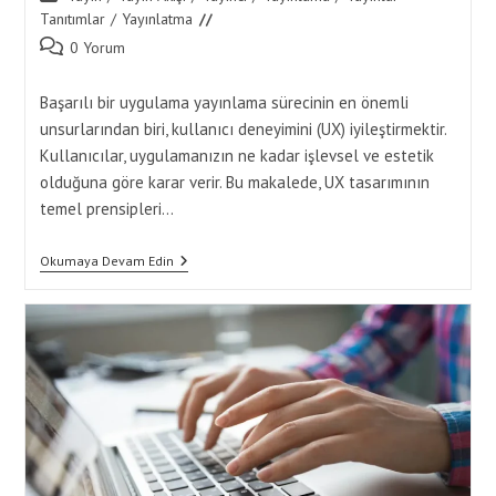
category:
Tanıtımlar
/
Yayınlatma
Post
0 Yorum
comments:
Başarılı bir uygulama yayınlama sürecinin en önemli
unsurlarından biri, kullanıcı deneyimini (UX) iyileştirmektir.
Kullanıcılar, uygulamanızın ne kadar işlevsel ve estetik
olduğuna göre karar verir. Bu makalede, UX tasarımının
temel prensipleri…
Başarılı
Okumaya Devam Edin
Uygulama
Yayınlama
Için
Kullanıcı
Deneyimi
(UX)
İpuçları