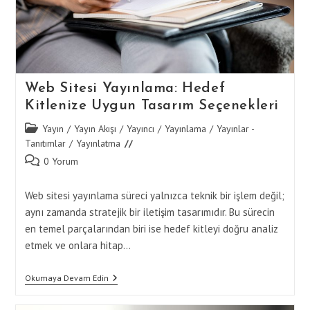
Web Sitesi Yayınlama: Hedef
Kitlenize Uygun Tasarım Seçenekleri
Post
Yayın
/
Yayın Akışı
/
Yayıncı
/
Yayınlama
/
Yayınlar -
category:
Tanıtımlar
/
Yayınlatma
Post
0 Yorum
comments:
Web sitesi yayınlama süreci yalnızca teknik bir işlem değil;
aynı zamanda stratejik bir iletişim tasarımıdır. Bu sürecin
en temel parçalarından biri ise hedef kitleyi doğru analiz
etmek ve onlara hitap…
Web
Okumaya Devam Edin
Sitesi
Yayınlama: