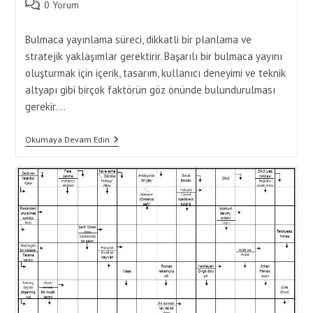
category:
Post
0 Yorum
comments:
Bulmaca yayınlama süreci, dikkatli bir planlama ve
stratejik yaklaşımlar gerektirir. Başarılı bir bulmaca yayını
oluşturmak için içerik, tasarım, kullanıcı deneyimi ve teknik
altyapı gibi birçok faktörün göz önünde bulundurulması
gerekir.…
Bulmaca
Okumaya Devam Edin
Yayınlama
Sürecinde
Dikkat
Edilmesi
Gerekenler