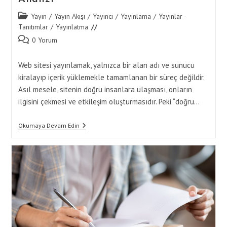
Post
Yayın
/
Yayın Akışı
/
Yayıncı
/
Yayınlama
/
Yayınlar -
category:
Tanıtımlar
/
Yayınlatma
Post
0 Yorum
comments:
Web sitesi yayınlamak, yalnızca bir alan adı ve sunucu
kiralayıp içerik yüklemekle tamamlanan bir süreç değildir.
Asıl mesele, sitenin doğru insanlara ulaşması, onların
ilgisini çekmesi ve etkileşim oluşturmasıdır. Peki “doğru…
Web
Okumaya Devam Edin
Sitesi
Yayınlama
Ve
Hedef
Kitle
Analizi