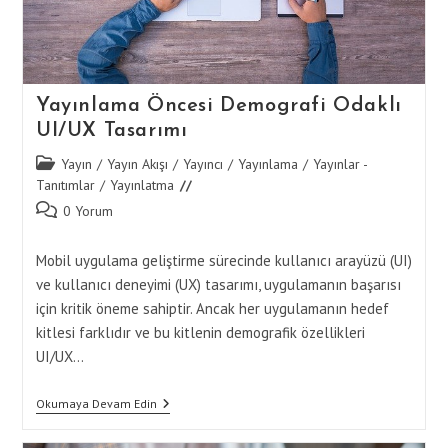
Yayınlama Öncesi Demografi Odaklı
UI/UX Tasarımı
Post
Yayın
/
Yayın Akışı
/
Yayıncı
/
Yayınlama
/
Yayınlar -
category:
Tanıtımlar
/
Yayınlatma
Post
0 Yorum
comments:
Mobil uygulama geliştirme sürecinde kullanıcı arayüzü (UI)
ve kullanıcı deneyimi (UX) tasarımı, uygulamanın başarısı
için kritik öneme sahiptir. Ancak her uygulamanın hedef
kitlesi farklıdır ve bu kitlenin demografik özellikleri
UI/UX…
Yayınlama
Okumaya Devam Edin
Öncesi
Demografi