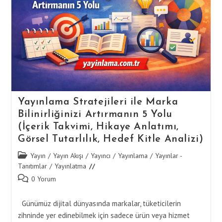
Dijital
İlan
Yayınlama
Stratejileri
Yayınlama Stratejileri ile Marka
Bilinirliğinizi Artırmanın 5 Yolu
(İçerik Takvimi, Hikaye Anlatımı,
Görsel Tutarlılık, Hedef Kitle Analizi)
Post
Yayın
/
Yayın Akışı
/
Yayıncı
/
Yayınlama
/
Yayınlar -
category:
Tanıtımlar
/
Yayınlatma
Post
0 Yorum
comments:
Günümüz dijital dünyasında markalar, tüketicilerin
zihninde yer edinebilmek için sadece ürün veya hizmet