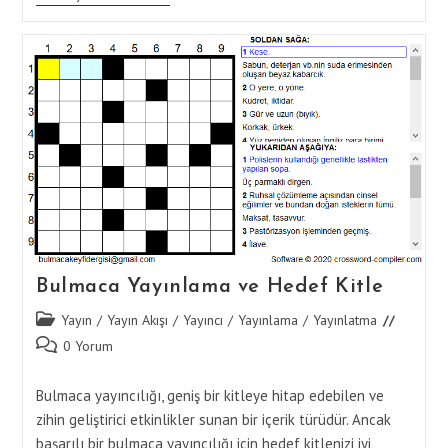
Yayınlama
Ve
İçerik
Geliştirme
Bulmaca Yayınlama ve Hedef Kitle
Post
Yayın
/
Yayın Akışı
/
Yayıncı
/
Yayınlama
/
Yayınlatma
category:
Post
0 Yorum
comments:
Bulmaca yayıncılığı, geniş bir kitleye hitap edebilen ve
zihin geliştirici etkinlikler sunan bir içerik türüdür. Ancak
başarılı bir bulmaca yayıncılığı için hedef kitlenizi iyi