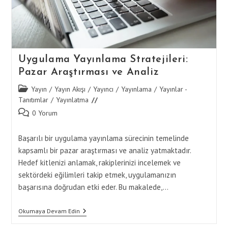
Uygulama Yayınlama Stratejileri:
Pazar Araştırması ve Analiz
Post
Yayın
/
Yayın Akışı
/
Yayıncı
/
Yayınlama
/
Yayınlar -
category:
Tanıtımlar
/
Yayınlatma
Post
0 Yorum
comments:
Başarılı bir uygulama yayınlama sürecinin temelinde
kapsamlı bir pazar araştırması ve analiz yatmaktadır.
Hedef kitlenizi anlamak, rakiplerinizi incelemek ve
sektördeki eğilimleri takip etmek, uygulamanızın
başarısına doğrudan etki eder. Bu makalede,…
Uygulama
Okumaya Devam Edin
Yayınlama
Stratejileri: