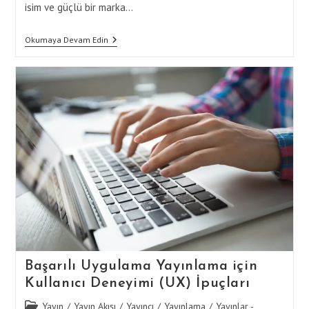
isim ve güçlü bir marka…
Uygulama
Okumaya Devam Edin
Yayınlama
Sürecinde
Etkili
Bir
İsim
Ve
Marka
Seçimi
Başarılı Uygulama Yayınlama için
Kullanıcı Deneyimi (UX) İpuçları
Post
Yayın
/
Yayın Akışı
/
Yayıncı
/
Yayınlama
/
Yayınlar -