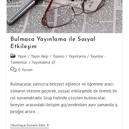
Bulmaca Yayınlama ile Sosyal
Etkileşim
Post
Yayın
/
Yayın Akışı
/
Yayıncı
/
Yayınlama
/
Yayınlar -
category:
Tanıtımlar
/
Yayınlatma
Post
0 Yorum
comments:
Bulmacalar, yalnızca bireysel eğlence ve öğrenme aracı
olmanın ötesine geçerek, sosyal etkileşimde de önemli bir
rol oynamaktadır. Grup halinde çözülen bulmacalar,
bireyler arasındaki iletişimi güçlendirirken aynı zamanda iş
birliğini artırır.…
Bulmaca
Okumaya Devam Edin