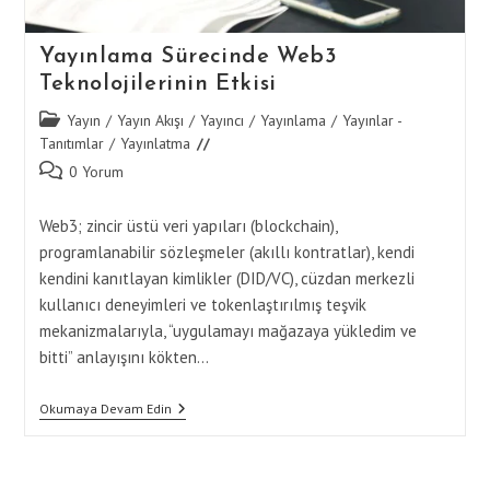
Yayınlama Sürecinde Web3
Teknolojilerinin Etkisi
Post
Yayın
/
Yayın Akışı
/
Yayıncı
/
Yayınlama
/
Yayınlar -
category:
Tanıtımlar
/
Yayınlatma
Post
0 Yorum
comments:
Web3; zincir üstü veri yapıları (blockchain),
programlanabilir sözleşmeler (akıllı kontratlar), kendi
kendini kanıtlayan kimlikler (DID/VC), cüzdan merkezli
kullanıcı deneyimleri ve tokenlaştırılmış teşvik
mekanizmalarıyla, “uygulamayı mağazaya yükledim ve
bitti” anlayışını kökten…
Yayınlama
Okumaya Devam Edin
Sürecinde
Web3
Teknolojilerinin
Etkisi