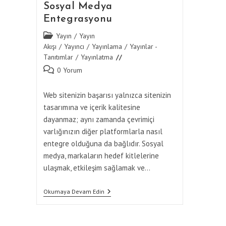
Sosyal Medya
Entegrasyonu
Post
Yayın
/
Yayın
category:
Akışı
/
Yayıncı
/
Yayınlama
/
Yayınlar -
Tanıtımlar
/
Yayınlatma
Post
0 Yorum
comments:
Web sitenizin başarısı yalnızca sitenizin
tasarımına ve içerik kalitesine
dayanmaz; aynı zamanda çevrimiçi
varlığınızın diğer platformlarla nasıl
entegre olduğuna da bağlıdır. Sosyal
medya, markaların hedef kitlelerine
ulaşmak, etkileşim sağlamak ve…
Web
Okumaya Devam Edin
Sitesi
Yayınlama
Ve
Sosyal