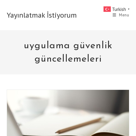
Skip
Turkish
▼
to
Yayınlatmak İstiyorum
Menu
content
uygulama güvenlik
güncellemeleri