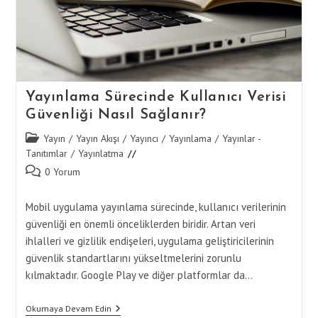
Yayınlama Sürecinde Kullanıcı Verisi
Güvenliği Nasıl Sağlanır?
Post
Yayın
/
Yayın Akışı
/
Yayıncı
/
Yayınlama
/
Yayınlar -
category:
Tanıtımlar
/
Yayınlatma
Post
0 Yorum
comments:
Mobil uygulama yayınlama sürecinde, kullanıcı verilerinin
güvenliği en önemli önceliklerden biridir. Artan veri
ihlalleri ve gizlilik endişeleri, uygulama geliştiricilerinin
güvenlik standartlarını yükseltmelerini zorunlu
kılmaktadır. Google Play ve diğer platformlar da…
Yayınlama
Okumaya Devam Edin