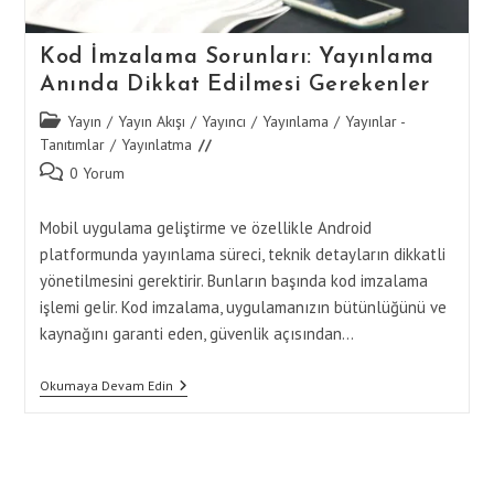
Kod İmzalama Sorunları: Yayınlama
Anında Dikkat Edilmesi Gerekenler
Post
Yayın
/
Yayın Akışı
/
Yayıncı
/
Yayınlama
/
Yayınlar -
category:
Tanıtımlar
/
Yayınlatma
Post
0 Yorum
comments:
Mobil uygulama geliştirme ve özellikle Android
platformunda yayınlama süreci, teknik detayların dikkatli
yönetilmesini gerektirir. Bunların başında kod imzalama
işlemi gelir. Kod imzalama, uygulamanızın bütünlüğünü ve
kaynağını garanti eden, güvenlik açısından…
Kod
Okumaya Devam Edin
İmzalama
Sorunları:
Yayınlama
Anında
Dikkat
Edilmesi