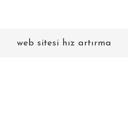
web sitesi hız artırma