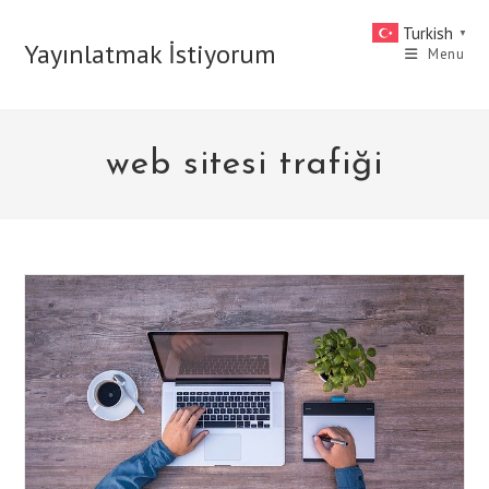
Skip
Turkish
▼
to
Yayınlatmak İstiyorum
Menu
content
web sitesi trafiği