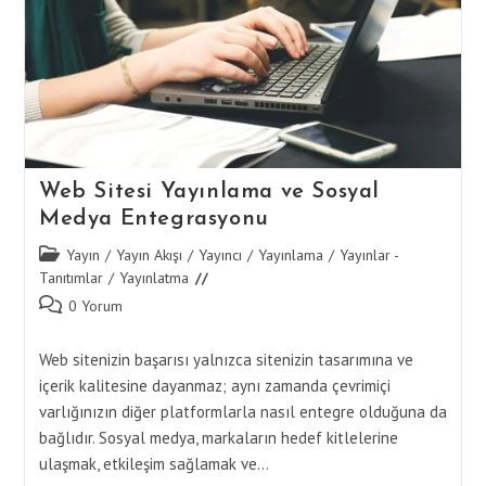
Web Sitesi Yayınlama ve Sosyal
Medya Entegrasyonu
Post
Yayın
/
Yayın Akışı
/
Yayıncı
/
Yayınlama
/
Yayınlar -
category:
Tanıtımlar
/
Yayınlatma
Post
0 Yorum
comments:
Web sitenizin başarısı yalnızca sitenizin tasarımına ve
içerik kalitesine dayanmaz; aynı zamanda çevrimiçi
varlığınızın diğer platformlarla nasıl entegre olduğuna da
bağlıdır. Sosyal medya, markaların hedef kitlelerine
ulaşmak, etkileşim sağlamak ve…