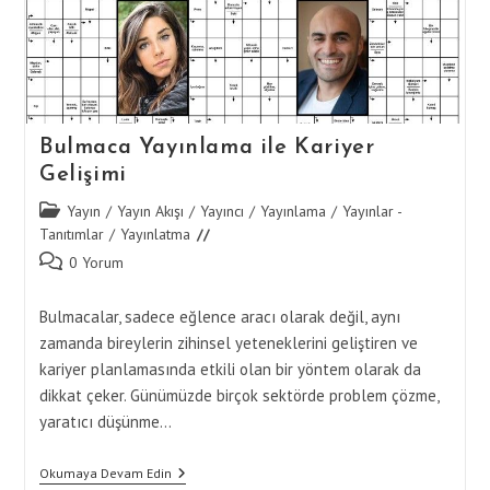
Bulmaca Yayınlama ile Kariyer
Gelişimi
Post
Yayın
/
Yayın Akışı
/
Yayıncı
/
Yayınlama
/
Yayınlar -
category:
Tanıtımlar
/
Yayınlatma
Post
0 Yorum
comments:
Bulmacalar, sadece eğlence aracı olarak değil, aynı
zamanda bireylerin zihinsel yeteneklerini geliştiren ve
kariyer planlamasında etkili olan bir yöntem olarak da
dikkat çeker. Günümüzde birçok sektörde problem çözme,
yaratıcı düşünme…
Bulmaca
Okumaya Devam Edin