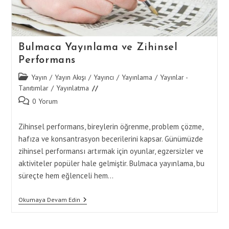
Bulmaca Yayınlama ve Zihinsel
Performans
Post
Yayın
/
Yayın Akışı
/
Yayıncı
/
Yayınlama
/
Yayınlar -
category:
Tanıtımlar
/
Yayınlatma
Post
0 Yorum
comments:
Zihinsel performans, bireylerin öğrenme, problem çözme,
hafıza ve konsantrasyon becerilerini kapsar. Günümüzde
zihinsel performansı artırmak için oyunlar, egzersizler ve
aktiviteler popüler hale gelmiştir. Bulmaca yayınlama, bu
süreçte hem eğlenceli hem…
Bulmaca
Okumaya Devam Edin
Yayınlama
Ve
Zihinsel