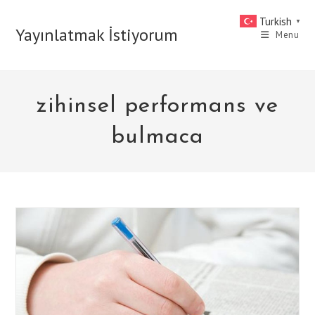
Skip
Turkish
▼
to
Yayınlatmak İstiyorum
Menu
content
zihinsel performans ve
bulmaca