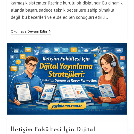
karmaşık sistemler üzerine kurulu bir disiplindir. Bu dinamik
alanda başarı, sadece teknik becerilere sahip olmakla
değil, bu becerileri ve elde edilen sonuçları etkili…
Bilgisayar
Okumaya Devam Edin
Mühendisliği
İçin
Teknik
Yayınlama:
White
Paper,
Proje
Ve
Veri
Analizi
İletişim Fakültesi İçin Dijital