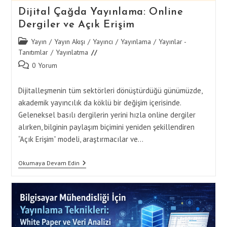
Dijital Çağda Yayınlama: Online
Dergiler ve Açık Erişim
Post
Yayın
/
Yayın Akışı
/
Yayıncı
/
Yayınlama
/
Yayınlar -
category:
Tanıtımlar
/
Yayınlatma
Post
0 Yorum
comments:
Dijitalleşmenin tüm sektörleri dönüştürdüğü günümüzde,
akademik yayıncılık da köklü bir değişim içerisinde.
Geleneksel basılı dergilerin yerini hızla online dergiler
alırken, bilginin paylaşım biçimini yeniden şekillendiren
“Açık Erişim” modeli, araştırmacılar ve…
Dijital
Okumaya Devam Edin
Çağda
Yayınlama:
Online
Dergiler
Ve
Açık
Erişim