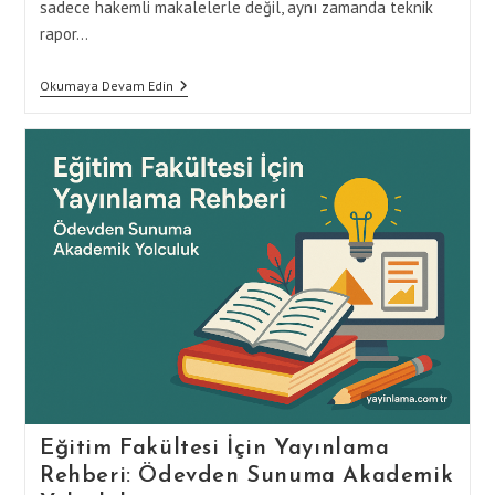
sadece hakemli makalelerle değil, aynı zamanda teknik
rapor…
Bilgisayar
Okumaya Devam Edin
Mühendisliği
İçin
Yayınlama
Teknikleri:
White
Paper
Ve
Veri
Analizi
Eğitim Fakültesi İçin Yayınlama
Rehberi: Ödevden Sunuma Akademik