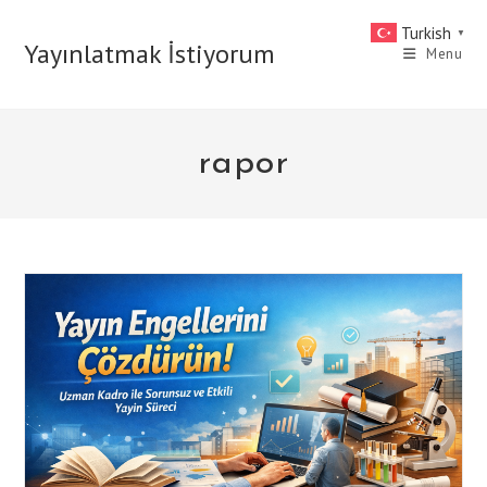
Skip
Turkish
▼
to
Yayınlatmak İstiyorum
Menu
content
rapor