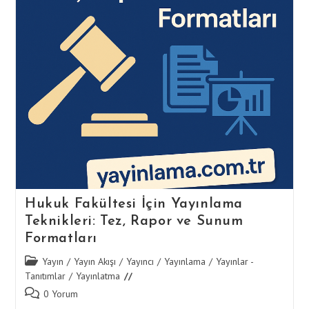
Hukuk Fakültesi İçin Yayınlama
Teknikleri: Tez, Rapor ve Sunum
Formatları
Post
Yayın
/
Yayın Akışı
/
Yayıncı
/
Yayınlama
/
Yayınlar -
category:
Tanıtımlar
/
Yayınlatma
Post
0 Yorum
comments: