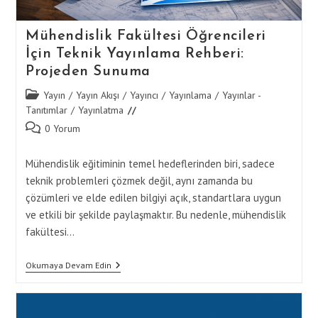
Mühendislik Fakültesi Öğrencileri
İçin Teknik Yayınlama Rehberi:
Projeden Sunuma
Post
Yayın
/
Yayın Akışı
/
Yayıncı
/
Yayınlama
/
Yayınlar -
category:
Tanıtımlar
/
Yayınlatma
Post
0 Yorum
comments:
Mühendislik eğitiminin temel hedeflerinden biri, sadece
teknik problemleri çözmek değil, aynı zamanda bu
çözümleri ve elde edilen bilgiyi açık, standartlara uygun
ve etkili bir şekilde paylaşmaktır. Bu nedenle, mühendislik
fakültesi…
Mühendislik
Okumaya Devam Edin
Fakültesi
Öğrencileri
İçin
Teknik