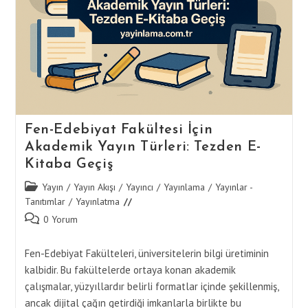
Ve
Rapor
Formatları
Fen-Edebiyat Fakültesi İçin
Akademik Yayın Türleri: Tezden E-
Kitaba Geçiş
Post
Yayın
/
Yayın Akışı
/
Yayıncı
/
Yayınlama
/
Yayınlar -
category:
Tanıtımlar
/
Yayınlatma
Post
0 Yorum
comments:
Fen-Edebiyat Fakülteleri, üniversitelerin bilgi üretiminin
kalbidir. Bu fakültelerde ortaya konan akademik
çalışmalar, yüzyıllardır belirli formatlar içinde şekillenmiş,
ancak dijital çağın getirdiği imkanlarla birlikte bu