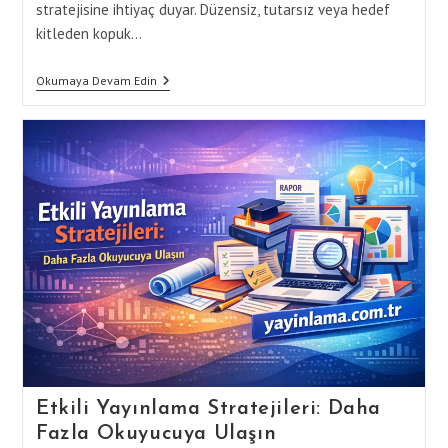
stratejisine ihtiyaç duyar. Düzensiz, tutarsız veya hedef
kitleden kopuk…
Yayınlama
Okumaya Devam Edin
Stratejileri
Ile
Marka
Bilinirliğinizi
Artırmanın
5
Yolu
(İçerik
Takvimi,
Hikaye
Anlatımı,
Görsel
Tutarlılık,
Hedef
Kitle
Analizi)
Etkili Yayınlama Stratejileri: Daha
Fazla Okuyucuya Ulaşın