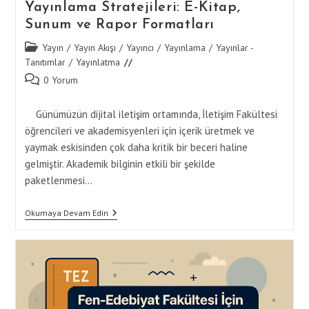
Yayınlama Stratejileri: E-Kitap,
Sunum ve Rapor Formatları
Post
Yayın
/
Yayın Akışı
/
Yayıncı
/
Yayınlama
/
Yayınlar -
category:
Tanıtımlar
/
Yayınlatma
Post
0 Yorum
comments:
Günümüzün dijital iletişim ortamında, İletişim Fakültesi
öğrencileri ve akademisyenleri için içerik üretmek ve
yaymak eskisinden çok daha kritik bir beceri haline
gelmiştir. Akademik bilginin etkili bir şekilde
paketlenmesi…
İletişim
Okumaya Devam Edin
Fakültesi
İçin
Dijital
Yayınlama
Stratejileri:
E-
Kitap,
Sunum