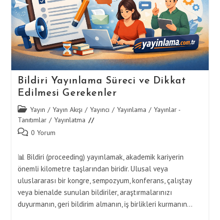
Bildiri Yayınlama Süreci ve Dikkat
Edilmesi Gerekenler
Post
Yayın
/
Yayın Akışı
/
Yayıncı
/
Yayınlama
/
Yayınlar -
category:
Tanıtımlar
/
Yayınlatma
Post
0 Yorum
comments:
📊 Bildiri (proceeding) yayınlamak, akademik kariyerin
önemli kilometre taşlarından biridir. Ulusal veya
uluslararası bir kongre, sempozyum, konferans, çalıştay
veya bienalde sunulan bildiriler, araştırmalarınızı
duyurmanın, geri bildirim almanın, iş birlikleri kurmanın…