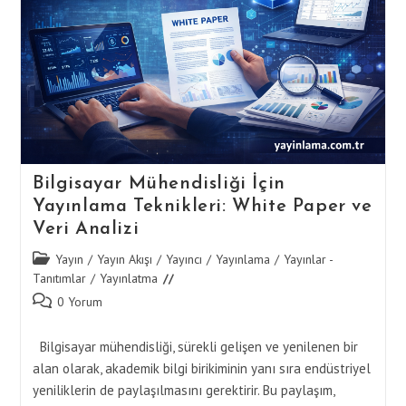
Bilgisayar Mühendisliği İçin
Yayınlama Teknikleri: White Paper ve
Veri Analizi
Post
Yayın
/
Yayın Akışı
/
Yayıncı
/
Yayınlama
/
Yayınlar -
category:
Tanıtımlar
/
Yayınlatma
Post
0 Yorum
comments:
Bilgisayar mühendisliği, sürekli gelişen ve yenilenen bir
alan olarak, akademik bilgi birikiminin yanı sıra endüstriyel
yeniliklerin de paylaşılmasını gerektirir. Bu paylaşım,