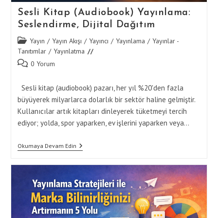
Sesli Kitap (Audiobook) Yayınlama:
Seslendirme, Dijital Dağıtım
Post
Yayın
/
Yayın Akışı
/
Yayıncı
/
Yayınlama
/
Yayınlar -
category:
Tanıtımlar
/
Yayınlatma
Post
0 Yorum
comments:
Sesli kitap (audiobook) pazarı, her yıl %20'den fazla
büyüyerek milyarlarca dolarlık bir sektör haline gelmiştir.
Kullanıcılar artık kitapları dinleyerek tüketmeyi tercih
ediyor; yolda, spor yaparken, ev işlerini yaparken veya…
Sesli
Okumaya Devam Edin
Kitap
(Audiobook)
Yayınlama:
Seslendirme,
Dijital
Dağıtım