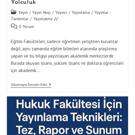
Yolculuk
Post
Yayın
/
Yayın Akışı
/
Yayıncı
/
Yayınlama
/
Yayınlar -
category:
Tanıtımlar
/
Yayınlatma
Post
0 Yorum
comments:
Eğitim Fakülteleri, sadece öğretmen yetiştiren kurumlar
değil, aynı zamanda eğitim bilimleri alanında araştırma
yapan ve bu bilgiyi yayınlayan akademik merkezlerdir.
Burada okuyan lisans, yüksek lisans ve doktora öğrencileri
için akademik…
Eğitim
Okumaya Devam Edin
Fakültesi
İçin
Yayınlama
Rehberi:
Ödevden
Sunuma
Akademik
Yolculuk