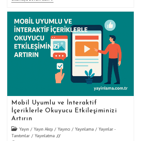
Paper’dan
E-
Kitaba:
B2B
Firmaları
İçin
Etkili
Yayın
Türleri
Mobil Uyumlu ve İnteraktif
İçeriklerle Okuyucu Etkileşiminizi
Artırın
Post
Yayın
/
Yayın Akışı
/
Yayıncı
/
Yayınlama
/
Yayınlar -
category:
Tanıtımlar
/
Yayınlatma