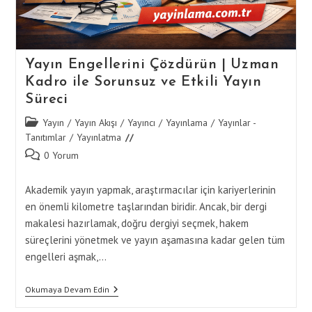
Yayın Engellerini Çözdürün | Uzman
Kadro ile Sorunsuz ve Etkili Yayın
Süreci
Post
Yayın
/
Yayın Akışı
/
Yayıncı
/
Yayınlama
/
Yayınlar -
category:
Tanıtımlar
/
Yayınlatma
Post
0 Yorum
comments:
Akademik yayın yapmak, araştırmacılar için kariyerlerinin
en önemli kilometre taşlarından biridir. Ancak, bir dergi
makalesi hazırlamak, doğru dergiyi seçmek, hakem
süreçlerini yönetmek ve yayın aşamasına kadar gelen tüm
engelleri aşmak,…
Yayın
Okumaya Devam Edin
Engellerini