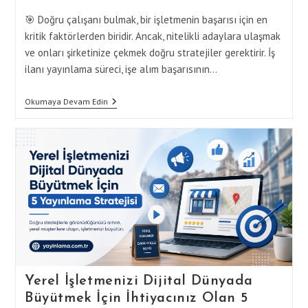
🎯 Doğru çalışanı bulmak, bir işletmenin başarısı için en
kritik faktörlerden biridir. Ancak, nitelikli adaylara ulaşmak
ve onları şirketinize çekmek doğru stratejiler gerektirir. İş
ilanı yayınlama süreci, işe alım başarısının…
Nitelikli
Okumaya Devam Edin
Çalışanları
Bulmak
İçin
İş
İlanı
Yayınlama
Rehberi:
A’dan
Z’ye
Stratejiler
Yerel İşletmenizi Dijital Dünyada
Büyütmek İçin İhtiyacınız Olan 5