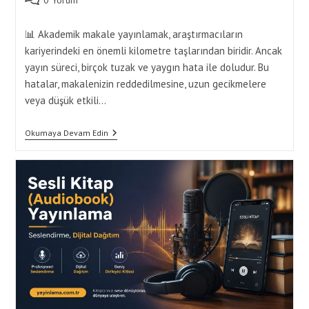
0 Yorum
comments:
📊 Akademik makale yayınlamak, araştırmacıların
kariyerindeki en önemli kilometre taşlarından biridir. Ancak
yayın süreci, birçok tuzak ve yaygın hata ile doludur. Bu
hatalar, makalenizin reddedilmesine, uzun gecikmelere
veya düşük etkili…
Yayınlama
Okumaya Devam Edin
Sürecinde
Yapılan
En
Büyük
10
Hata