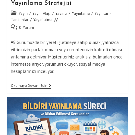
Yayınlama Stratejisi
Post
Yayın
/
Yayın Akışı
/
Yayıncı
/
Yayınlama
/
Yayınlar -
category:
Tanıtımlar
/
Yayınlatma
Post
0 Yorum
comments:
📢 Günümüzde bir yerel işletmeye sahip olmak, yalnızca
vitrininizin parlak olması veya ürünlerinizin kaliteli olması
anlamına gelmiyor. Müşterileriniz artık sizi bulmadan önce
internette arıyor, yorumları okuyor, sosyal medya
hesaplarınızı inceliyor…
Yerel
Okumaya Devam Edin
İşletmenizi
Dijital
Dünyada
Büyütmek
İçin
İhtiyacınız
Olan
5
Yayınlama
Stratejisi