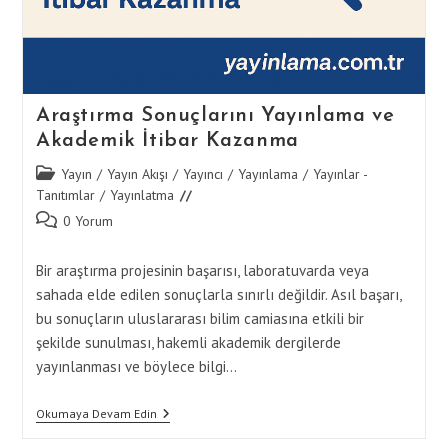
Araştırma Sonuçlarını Yayınlama ve
Akademik İtibar Kazanma
Post
Yayın
/
Yayın Akışı
/
Yayıncı
/
Yayınlama
/
Yayınlar -
category:
Tanıtımlar
/
Yayınlatma
Post
0 Yorum
comments:
Bir araştırma projesinin başarısı, laboratuvarda veya
sahada elde edilen sonuçlarla sınırlı değildir. Asıl başarı,
bu sonuçların uluslararası bilim camiasına etkili bir
şekilde sunulması, hakemli akademik dergilerde
yayınlanması ve böylece bilgi…
Araştırma
Okumaya Devam Edin
Sonuçlarını
Yayınlama