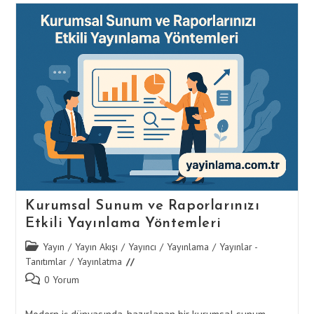
Ve
Akademik
İtibar
Kazanma
Kurumsal Sunum ve Raporlarınızı
Etkili Yayınlama Yöntemleri
Post
Yayın
/
Yayın Akışı
/
Yayıncı
/
Yayınlama
/
Yayınlar -
category:
Tanıtımlar
/
Yayınlatma
Post
0 Yorum
comments: