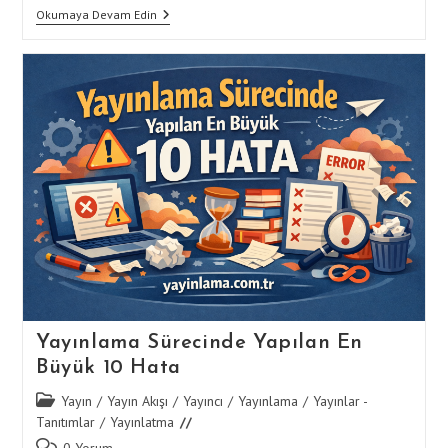
Bildiri
Okumaya Devam Edin
Yayınlama
Süreci
Ve
Dikkat
Edilmesi
Gerekenler
Yayınlama Sürecinde Yapılan En
Büyük 10 Hata
Post
Yayın
/
Yayın Akışı
/
Yayıncı
/
Yayınlama
/
Yayınlar -
category:
Tanıtımlar
/
Yayınlatma
Post