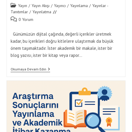
Post
Yayın
/
Yayın Akışı
/
Yayıncı
/
Yayınlama
/
Yayınlar -
category:
Tanıtımlar
/
Yayınlatma
Post
0 Yorum
comments:
Günümüzün dijital çağında, değerli içerikler üretmek
kadar, bu içerikleri doğru kitlelere ulaştırmak da büyük
önem taşımaktadır. İster akademik bir makale, ister bir
blog yazısı, ister bir kitap veya rapor…
Etkili
Okumaya Devam Edin
Yayınlama
Stratejileri:
Daha
Fazla
Okuyucuya
Ulaşın