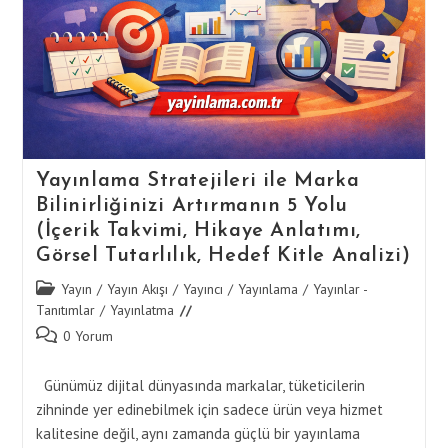
Yayınlama Stratejileri ile Marka
Bilinirliğinizi Artırmanın 5 Yolu
(İçerik Takvimi, Hikaye Anlatımı,
Görsel Tutarlılık, Hedef Kitle Analizi)
Post
Yayın
/
Yayın Akışı
/
Yayıncı
/
Yayınlama
/
Yayınlar -
category:
Tanıtımlar
/
Yayınlatma
Post
0 Yorum
comments:
Günümüz dijital dünyasında markalar, tüketicilerin
zihninde yer edinebilmek için sadece ürün veya hizmet
kalitesine değil, aynı zamanda güçlü bir yayınlama