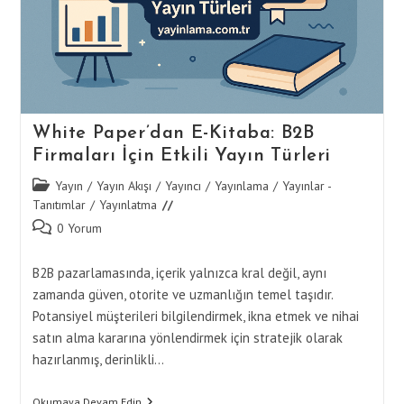
White Paper’dan E-Kitaba: B2B
Firmaları İçin Etkili Yayın Türleri
Post
Yayın
/
Yayın Akışı
/
Yayıncı
/
Yayınlama
/
Yayınlar -
category:
Tanıtımlar
/
Yayınlatma
Post
0 Yorum
comments:
B2B pazarlamasında, içerik yalnızca kral değil, aynı
zamanda güven, otorite ve uzmanlığın temel taşıdır.
Potansiyel müşterileri bilgilendirmek, ikna etmek ve nihai
satın alma kararına yönlendirmek için stratejik olarak
hazırlanmış, derinlikli…
White
Okumaya Devam Edin