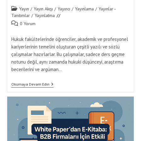
Post
Yayın
/
Yayın Akışı
/
Yayıncı
/
Yayınlama
/
Yayınlar -
category:
Tanıtımlar
/
Yayınlatma
Post
0 Yorum
comments:
Hukuk fakültelerinde öğrenciler, akademik ve profesyonel
kariyerlerinin temelini oluşturan çeşitli yazılı ve sözlü
çalışmalar hazırlarlar. Bu çalışmalar, sadece ders geçme
notunu değil, aynı zamanda hukuki düşünceyi, araştırma
becerilerini ve argüman…
Hukuk
Okumaya Devam Edin
Fakültesi
İçin
Akademik
Yayın
Türleri:
Rapor,
Tez
Ve
Sunum
Örnekleri