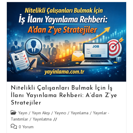
Çözdürün
|
Uzman
Kadro
Ile
Sorunsuz
Ve
Etkili
Yayın
Süreci
Nitelikli Çalışanları Bulmak İçin İş
İlanı Yayınlama Rehberi: A’dan Z’ye
Stratejiler
Post
Yayın
/
Yayın Akışı
/
Yayıncı
/
Yayınlama
/
Yayınlar -
category:
Tanıtımlar
/
Yayınlatma
Post
0 Yorum
comments: