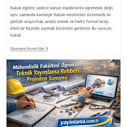
Hukuk eğitimi, sadece kanun maddelerini öğrenmek değil,
aynı zamanda karmaşık hukuki meseleleri sistematik bir
şekilde araştırmak, analiz etmek ve farklı formatlarda
etkili bir biçimde sunmak becerisini gerektirir. Bu süreçte,
hukuk…
Hukuk
Okumaya Devam Edin
Fakültesi
İçin
Yayınlama
Teknikleri:
Tez,
Rapor
Ve
Sunum
Formatları