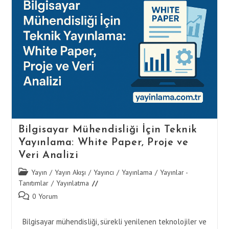
Yayınlama
Rehberi:
Projeden
Sunuma
Bilgisayar Mühendisliği İçin Teknik
Yayınlama: White Paper, Proje ve
Veri Analizi
Post
Yayın
/
Yayın Akışı
/
Yayıncı
/
Yayınlama
/
Yayınlar -
category:
Tanıtımlar
/
Yayınlatma
Post
0 Yorum
comments:
Bilgisayar mühendisliği, sürekli yenilenen teknolojiler ve