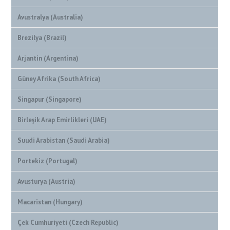
Avustralya (Australia)
Brezilya (Brazil)
Arjantin (Argentina)
Güney Afrika (South Africa)
Singapur (Singapore)
Birleşik Arap Emirlikleri (UAE)
Suudi Arabistan (Saudi Arabia)
Portekiz (Portugal)
Avusturya (Austria)
Macaristan (Hungary)
Çek Cumhuriyeti (Czech Republic)