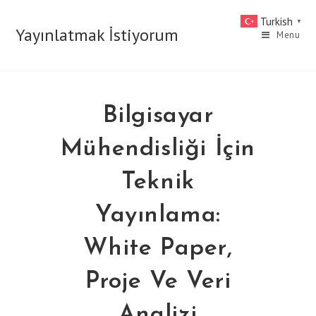
Skip
Turkish
▼
to
Yayınlatmak İstiyorum
Menu
content
Bilgisayar
Mühendisliği İçin
Teknik
Yayınlama:
White Paper,
Proje Ve Veri
Analizi