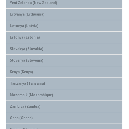
Yeni Zelanda (New Zealand)
Litvanya (Lithuania)
Letonya (Latvia)
Estonya (Estonia)
Slovakya (Slovakia)
Slovenya (Slovenia)
Kenya (Kenya)
Tanzanya (Tanzania)
Mozambik (Mozambique)
Zambiya (Zambia)
Gana (Ghana)