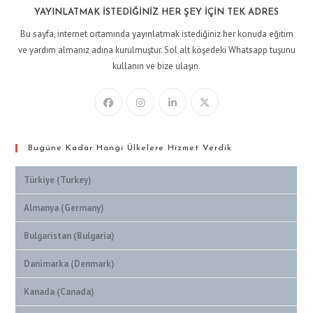
YAYINLATMAK İSTEDIĞINIZ HER ŞEY İÇIN TEK ADRES
Bu sayfa, internet ortamında yayınlatmak istediğiniz her konuda eğitim
ve yardım almanız adına kurulmuştur. Sol alt köşedeki Whatsapp tuşunu
kullanın ve bize ulaşın.
Bugüne Kadar Hangi Ülkelere Hizmet Verdik
Türkiye (Turkey)
Almanya (Germany)
Bulgaristan (Bulgaria)
Danimarka (Denmark)
Kanada (Canada)