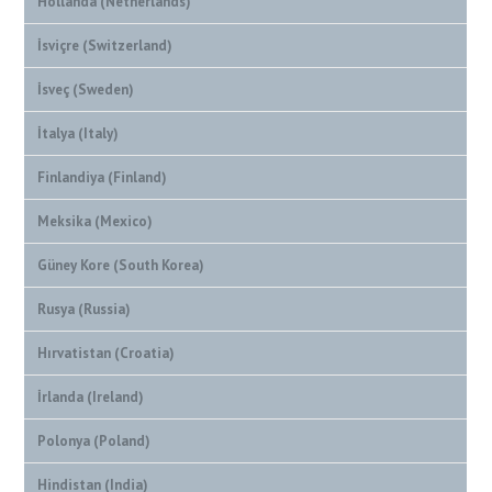
Hollanda (Netherlands)
İsviçre (Switzerland)
İsveç (Sweden)
İtalya (Italy)
Finlandiya (Finland)
Meksika (Mexico)
Güney Kore (South Korea)
Rusya (Russia)
Hırvatistan (Croatia)
İrlanda (Ireland)
Polonya (Poland)
Hindistan (India)