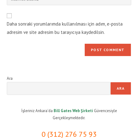
address
your
comment
to
website
comment
URL
Daha sonraki yorumlarımda kullanılması için adım, e-posta
(optional)
adresim ve site adresim bu tarayıcıya kaydedilsin.
Ara
ARA
İşleriniz Ankara'da
Bill Gates Web Şirketi
Güvencesiyle
Gerçekleşmektedir.
0 (312) 276 75 93