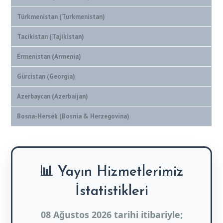
Türkmenistan (Turkmenistan)
Tacikistan (Tajikistan)
Ermenistan (Armenia)
Gürcistan (Georgia)
Azerbaycan (Azerbaijan)
Bosna-Hersek (Bosnia & Herzegovina)
📊 Yayın Hizmetlerimiz
İstatistikleri
08 Ağustos 2026 tarihi itibariyle;