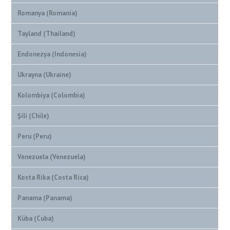
Romanya (Romania)
Tayland (Thailand)
Endonezya (Indonesia)
Ukrayna (Ukraine)
Kolombiya (Colombia)
Şili (Chile)
Peru (Peru)
Venezuela (Venezuela)
Kosta Rika (Costa Rica)
Panama (Panama)
Küba (Cuba)