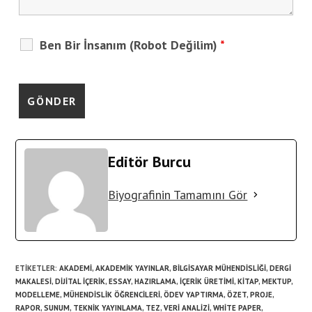
Ben Bir İnsanım (Robot Değilim)
*
Editör Burcu
Biyografinin Tamamını Gör
ETIKETLER
:
AKADEMI
,
AKADEMIK YAYINLAR
,
BILGISAYAR MÜHENDISLIĞI
,
DERGI
MAKALESI
,
DIJITAL IÇERIK
,
ESSAY
,
HAZIRLAMA
,
IÇERIK ÜRETIMI
,
KITAP
,
MEKTUP
,
MODELLEME
,
MÜHENDISLIK ÖĞRENCILERI
,
ÖDEV YAPTIRMA
,
ÖZET
,
PROJE
,
RAPOR
,
SUNUM
,
TEKNIK YAYINLAMA
,
TEZ
,
VERI ANALIZI
,
WHITE PAPER
,