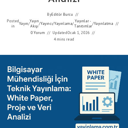
By
Editör Burcu
Posted
Yayın
Yayınlar -
Yayın
/
/
Yayıncı
/
Yayınlama
/
/
Yayınlatma
in
Akışı
Tanıtımlar
0 Yorum
Updated
Ocak 1, 2026
4 mins read