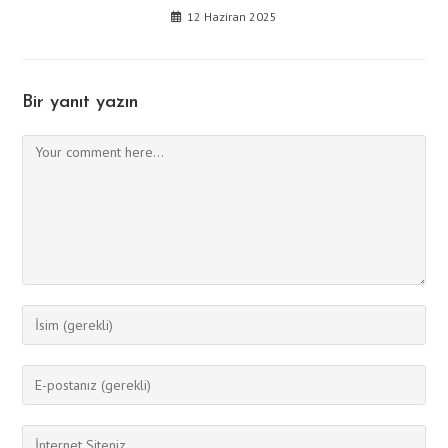
12 Haziran 2025
Bir yanıt yazın
Comment
Enter
your
name
Enter
or
your
username
email
Enter
to