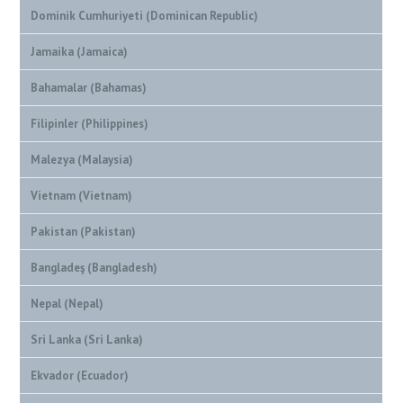
Dominik Cumhuriyeti (Dominican Republic)
Jamaika (Jamaica)
Bahamalar (Bahamas)
Filipinler (Philippines)
Malezya (Malaysia)
Vietnam (Vietnam)
Pakistan (Pakistan)
Bangladeş (Bangladesh)
Nepal (Nepal)
Sri Lanka (Sri Lanka)
Ekvador (Ecuador)