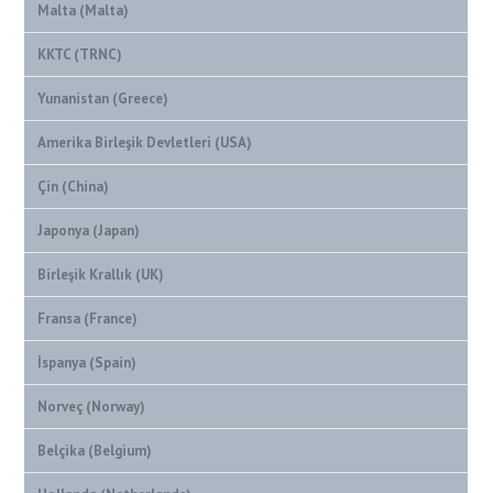
Malta (Malta)
KKTC (TRNC)
Yunanistan (Greece)
Amerika Birleşik Devletleri (USA)
Çin (China)
Japonya (Japan)
Birleşik Krallık (UK)
Fransa (France)
İspanya (Spain)
Norveç (Norway)
Belçika (Belgium)