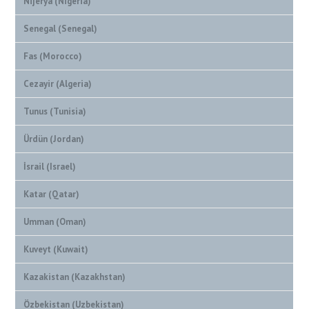
Nijerya (Nigeria)
Senegal (Senegal)
Fas (Morocco)
Cezayir (Algeria)
Tunus (Tunisia)
Ürdün (Jordan)
İsrail (Israel)
Katar (Qatar)
Umman (Oman)
Kuveyt (Kuwait)
Kazakistan (Kazakhstan)
Özbekistan (Uzbekistan)