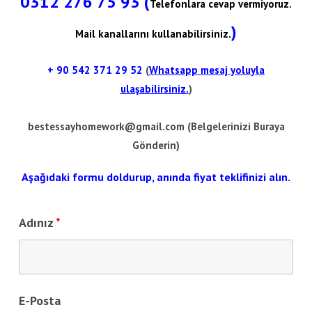
0312 276 75 93 (
Telefonlara cevap vermiyoruz.
)
Mail kanallarını kullanabilirsiniz.
+ 90
542 371 29 52
(
Whatsapp mesaj yoluyla
ulaşabilirsiniz.
)
bestessayhomework@gmail.com
(Belgelerinizi Buraya
Gönderin)
Aşağıdaki formu doldurup, anında fiyat teklifinizi alın.
Adınız
*
E-Posta