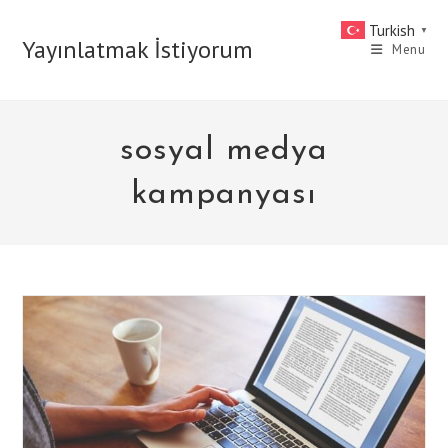
Skip
Turkish
▼
to
Yayınlatmak İstiyorum
Menu
content
sosyal medya
kampanyası