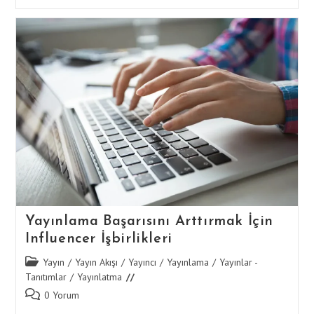
Zamanlaması:
Hangi
Gün
Ve
Saat
En
Etkilidir?
Yayınlama Başarısını Arttırmak İçin
Influencer İşbirlikleri
Post
Yayın
/
Yayın Akışı
/
Yayıncı
/
Yayınlama
/
Yayınlar -
category:
Tanıtımlar
/
Yayınlatma
Post
0 Yorum
comments: