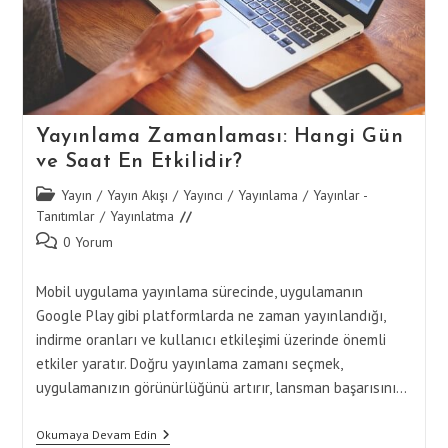
Yayınlama Zamanlaması: Hangi Gün
ve Saat En Etkilidir?
Post
Yayın
/
Yayın Akışı
/
Yayıncı
/
Yayınlama
/
Yayınlar -
category:
Tanıtımlar
/
Yayınlatma
Post
0 Yorum
comments:
Mobil uygulama yayınlama sürecinde, uygulamanın
Google Play gibi platformlarda ne zaman yayınlandığı,
indirme oranları ve kullanıcı etkileşimi üzerinde önemli
etkiler yaratır. Doğru yayınlama zamanı seçmek,
uygulamanızın görünürlüğünü artırır, lansman başarısını…
Yayınlama
Okumaya Devam Edin