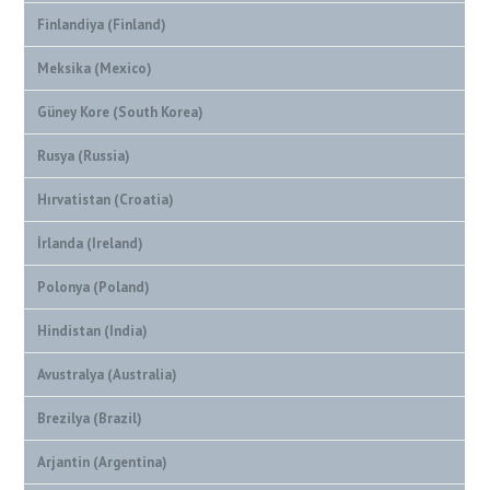
Finlandiya (Finland)
Meksika (Mexico)
Güney Kore (South Korea)
Rusya (Russia)
Hırvatistan (Croatia)
İrlanda (Ireland)
Polonya (Poland)
Hindistan (India)
Avustralya (Australia)
Brezilya (Brazil)
Arjantin (Argentina)