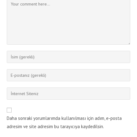
Comment
Enter
your
name
Enter
or
your
username
email
Enter
to
address
your
comment
to
website
comment
URL
Daha sonraki yorumlarımda kullanılması için adım, e-posta
(optional)
adresim ve site adresim bu tarayıcıya kaydedilsin.