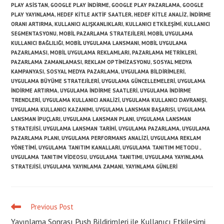
PLAY ASISTAN
,
GOOGLE PLAY INDIRME
,
GOOGLE PLAY PAZARLAMA
,
GOOGLE
PLAY YAYINLAMA
,
HEDEF KITLE AKTIF SAATLER
,
HEDEF KITLE ANALIZ
,
INDIRME
ORANI ARTIRMA
,
KULLANICI ALIŞKANLIKLARI
,
KULLANICI ETKILEŞIMI
,
KULLANICI
SEGMENTASYONU
,
MOBIL PAZARLAMA STRATEJILERI
,
MOBIL UYGULAMA
KULLANICI BAĞLILIĞI
,
MOBIL UYGULAMA LANSMANI
,
MOBIL UYGULAMA
PAZARLAMASI
,
MOBIL UYGULAMA REKLAMLARI
,
PAZARLAMA METRIKLERI
,
PAZARLAMA ZAMANLAMASI
,
REKLAM OPTIMIZASYONU
,
SOSYAL MEDYA
KAMPANYASI
,
SOSYAL MEDYA PAZARLAMA
,
UYGULAMA BILDIRIMLERI
,
UYGULAMA BÜYÜME STRATEJILERI
,
UYGULAMA GÜNCELLEMELERI
,
UYGULAMA
INDIRME ARTIRMA
,
UYGULAMA INDIRME SAATLERI
,
UYGULAMA INDIRME
TRENDLERI
,
UYGULAMA KULLANICI ANALIZI
,
UYGULAMA KULLANICI DAVRANIŞI
,
UYGULAMA KULLANICI KAZANIMI
,
UYGULAMA LANSMAN BAŞARISI
,
UYGULAMA
LANSMAN IPUÇLARI
,
UYGULAMA LANSMAN PLANI
,
UYGULAMA LANSMAN
STRATEJISI
,
UYGULAMA LANSMAN TARIHI
,
UYGULAMA PAZARLAMA
,
UYGULAMA
PAZARLAMA PLANI
,
UYGULAMA PERFORMANS ANALIZI
,
UYGULAMA REKLAM
YÖNETIMI
,
UYGULAMA TANITIM KANALLARI
,
UYGULAMA TANITIM METODU.
,
UYGULAMA TANITIM VIDEOSU
,
UYGULAMA TANITIMI
,
UYGULAMA YAYINLAMA
STRATEJISI
,
UYGULAMA YAYINLAMA ZAMANI
,
YAYINLAMA GÜNLERI
Previous Post
Read
more
Yayınlama Sonrası Push Bildirimleri ile Kullanıcı Etkileşimi