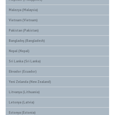
Malezya (Malaysia)
Vietnam (Vietnam)
Pakistan (Pakistan)
Bangladeş (Bangladesh)
Nepal (Nepal)
Sri Lanka (Sri Lanka)
Ekvador (Ecuador)
Yeni Zelanda (New Zealand)
Litvanya (Lithuania)
Letonya (Latvia)
Estonya (Estonia)