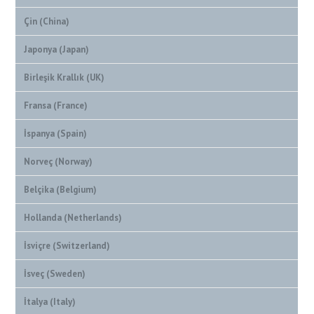
Çin (China)
Japonya (Japan)
Birleşik Krallık (UK)
Fransa (France)
İspanya (Spain)
Norveç (Norway)
Belçika (Belgium)
Hollanda (Netherlands)
İsviçre (Switzerland)
İsveç (Sweden)
İtalya (Italy)