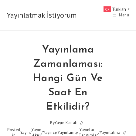
Skip
Turkish
▼
to
Yayınlatmak İstiyorum
Menu
content
Yayınlama
Zamanlaması:
Hangi Gün Ve
Saat En
Etkilidir?
By
Yayın Kanalı
Posted
Yayın
Yayınlar -
Yayın
/
/
Yayıncı
/
Yayınlama
/
/
Yayınlatma
in
Akışı
Tanıtımlar