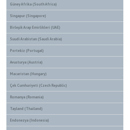
Güney Afrika (South Africa)
Singapur (Singapore)
Birleşik Arap Emirlikleri (UAE)
Suudi Arabistan (Saudi Arabia)
Portekiz (Portugal)
Avusturya (Austria)
Macaristan (Hungary)
Çek Cumhuriyeti (Czech Republic)
Romanya (Romania)
Tayland (Thailand)
Endonezya (Indonesia)