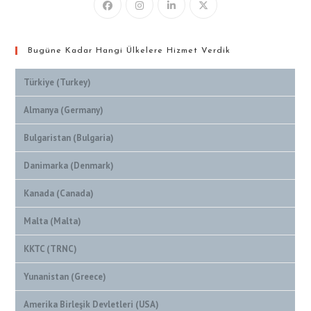
Bugüne Kadar Hangi Ülkelere Hizmet Verdik
Türkiye (Turkey)
Almanya (Germany)
Bulgaristan (Bulgaria)
Danimarka (Denmark)
Kanada (Canada)
Malta (Malta)
KKTC (TRNC)
Yunanistan (Greece)
Amerika Birleşik Devletleri (USA)