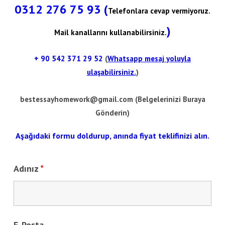
0312 276 75 93 (
Telefonlara cevap vermiyoruz.
)
Mail kanallarını kullanabilirsiniz.
+ 90
542 371 29 52
(
Whatsapp mesaj yoluyla
ulaşabilirsiniz.
)
bestessayhomework@gmail.com
(Belgelerinizi Buraya
Gönderin)
Aşağıdaki formu doldurup, anında fiyat teklifinizi alın.
Adınız
*
E-Posta