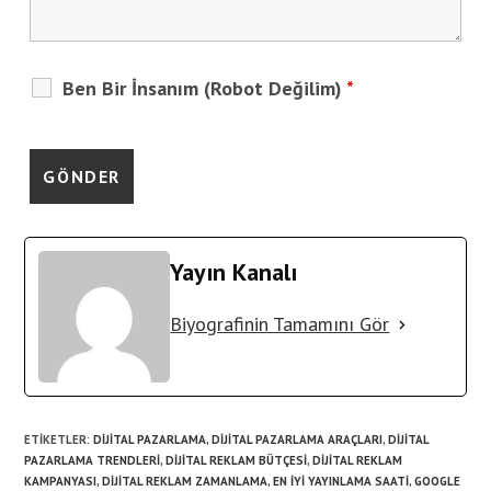
Ben Bir İnsanım (Robot Değilim)
*
Yayın Kanalı
Biyografinin Tamamını Gör
ETIKETLER
:
DIJITAL PAZARLAMA
,
DIJITAL PAZARLAMA ARAÇLARI
,
DIJITAL
PAZARLAMA TRENDLERI
,
DIJITAL REKLAM BÜTÇESI
,
DIJITAL REKLAM
KAMPANYASI
,
DIJITAL REKLAM ZAMANLAMA
,
EN IYI YAYINLAMA SAATI
,
GOOGLE