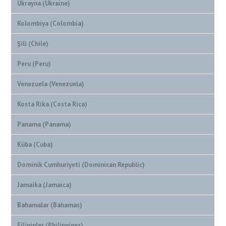
Ukrayna (Ukraine)
Kolombiya (Colombia)
Şili (Chile)
Peru (Peru)
Venezuela (Venezuela)
Kosta Rika (Costa Rica)
Panama (Panama)
Küba (Cuba)
Dominik Cumhuriyeti (Dominican Republic)
Jamaika (Jamaica)
Bahamalar (Bahamas)
Filipinler (Philippines)