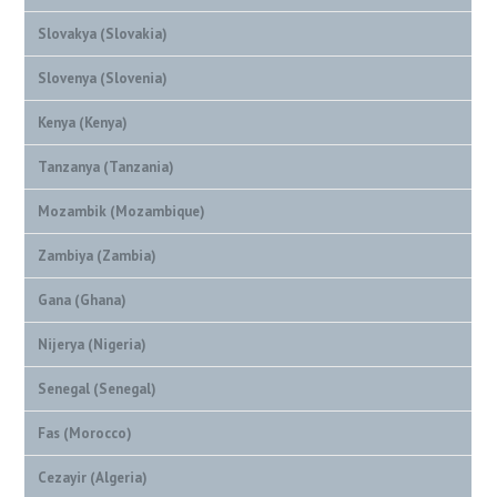
Slovakya (Slovakia)
Slovenya (Slovenia)
Kenya (Kenya)
Tanzanya (Tanzania)
Mozambik (Mozambique)
Zambiya (Zambia)
Gana (Ghana)
Nijerya (Nigeria)
Senegal (Senegal)
Fas (Morocco)
Cezayir (Algeria)