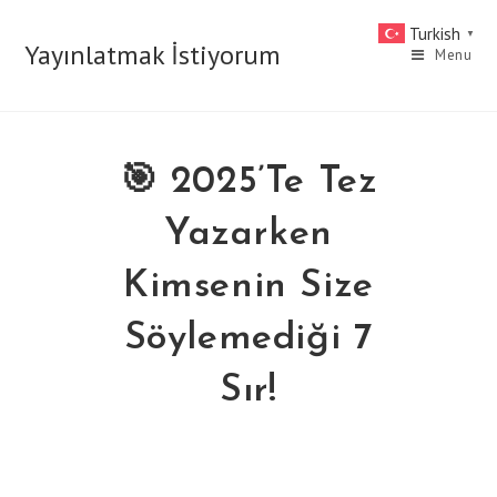
Skip
Turkish
▼
to
Yayınlatmak İstiyorum
Menu
content
🎯 2025’te Tez
Yazarken
Kimsenin Size
Söylemediği 7
Sır!