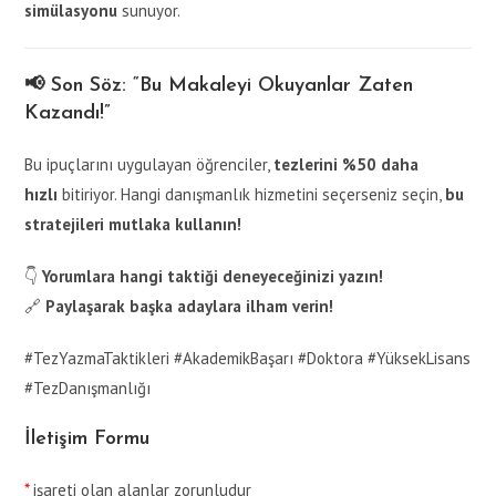
simülasyonu
sunuyor.
📢 Son Söz: “Bu Makaleyi Okuyanlar Zaten
Kazandı!”
Bu ipuçlarını uygulayan öğrenciler,
tezlerini %50 daha
hızlı
bitiriyor. Hangi danışmanlık hizmetini seçerseniz seçin,
bu
stratejileri mutlaka kullanın!
👇
Yorumlara hangi taktiği deneyeceğinizi yazın!
🔗
Paylaşarak başka adaylara ilham verin!
#TezYazmaTaktikleri #AkademikBaşarı #Doktora #YüksekLisans
#TezDanışmanlığı
İletişim Formu
*
işareti olan alanlar zorunludur