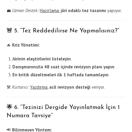
💼
Uzman Destek:
Hazırlama
,
jüri odaklı tez tasarımı
yapıyor.
🚨 5. “Tez Reddedilirse Ne Yapmalısınız?”
🔥
Kriz Yönetimi:
Jürinin eleştirilerini listeleyin
.
Danışmanınızla 48 saat içinde revizyon planı yapın
.
En kritik düzeltmeleri ilk 1 haftada tamamlayın
.
🛠️
Kurtarıcı:
Yazdırma
,
acil revizyon desteği
veriyor.
🌟 6. “Tezinizi Dergide Yayınlatmak İçin 1
Numara Tavsiye”
📢
Bilinmeyen Yöntem: