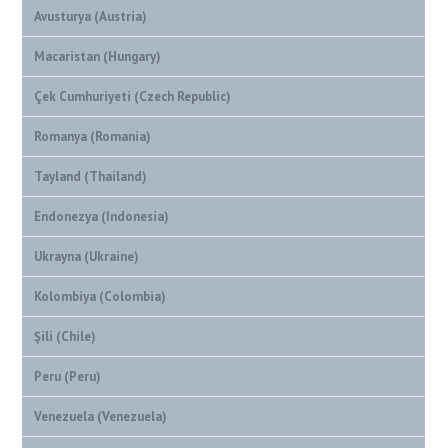
Avusturya (Austria)
Macaristan (Hungary)
Çek Cumhuriyeti (Czech Republic)
Romanya (Romania)
Tayland (Thailand)
Endonezya (Indonesia)
Ukrayna (Ukraine)
Kolombiya (Colombia)
Şili (Chile)
Peru (Peru)
Venezuela (Venezuela)