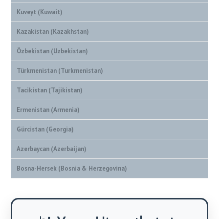
Kuveyt (Kuwait)
Kazakistan (Kazakhstan)
Özbekistan (Uzbekistan)
Türkmenistan (Turkmenistan)
Tacikistan (Tajikistan)
Ermenistan (Armenia)
Gürcistan (Georgia)
Azerbaycan (Azerbaijan)
Bosna-Hersek (Bosnia & Herzegovina)