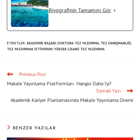
Biyografinin Tamamını Gör
ETIKETLER
:
AKADEMIK BAŞARI
,
DOKTORA TEZ YAZDIRMA
,
TEZ DANIŞMANLIĞI
,
TEZ YAZDIRMAK ISTIYORUM
,
YÜKSEK LISANS TEZ YAZDIRMA
Previous Post
Read
more
Makale Yayınlama Platformları: Hangisi Daha İyi?
articles
Sonraki Yazı
Akademik Kariyer Planlamasında Makale Yayınlama Önemi
BENZER YAZILAR