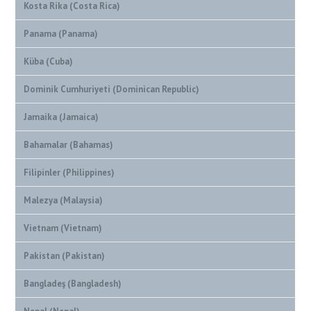
Kosta Rika (Costa Rica)
Panama (Panama)
Küba (Cuba)
Dominik Cumhuriyeti (Dominican Republic)
Jamaika (Jamaica)
Bahamalar (Bahamas)
Filipinler (Philippines)
Malezya (Malaysia)
Vietnam (Vietnam)
Pakistan (Pakistan)
Bangladeş (Bangladesh)