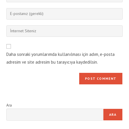
your
name
Enter
or
your
username
email
Enter
to
address
your
comment
to
website
comment
URL
Daha sonraki yorumlarımda kullanılması için adım, e-posta
(optional)
adresim ve site adresim bu tarayıcıya kaydedilsin.
Ara
ARA