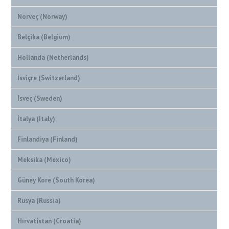
Norveç (Norway)
Belçika (Belgium)
Hollanda (Netherlands)
İsviçre (Switzerland)
İsveç (Sweden)
İtalya (Italy)
Finlandiya (Finland)
Meksika (Mexico)
Güney Kore (South Korea)
Rusya (Russia)
Hırvatistan (Croatia)