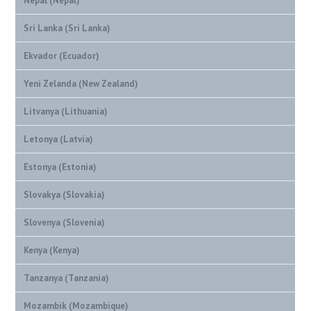
Nepal (Nepal)
Sri Lanka (Sri Lanka)
Ekvador (Ecuador)
Yeni Zelanda (New Zealand)
Litvanya (Lithuania)
Letonya (Latvia)
Estonya (Estonia)
Slovakya (Slovakia)
Slovenya (Slovenia)
Kenya (Kenya)
Tanzanya (Tanzania)
Mozambik (Mozambique)