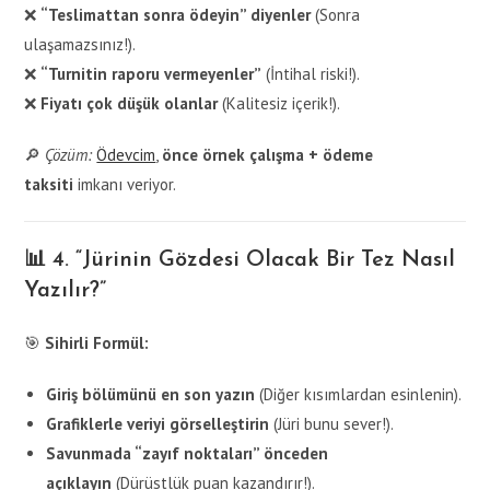
❌
“Teslimattan sonra ödeyin” diyenler
(Sonra
ulaşamazsınız!).
❌
“Turnitin raporu vermeyenler”
(İntihal riski!).
❌
Fiyatı çok düşük olanlar
(Kalitesiz içerik!).
🔎
Çözüm:
Ödevcim
,
önce örnek çalışma + ödeme
taksiti
imkanı veriyor.
📊 4. “Jürinin Gözdesi Olacak Bir Tez Nasıl
Yazılır?”
🎯
Sihirli Formül:
Giriş bölümünü en son yazın
(Diğer kısımlardan esinlenin).
Grafiklerle veriyi görselleştirin
(Jüri bunu sever!).
Savunmada “zayıf noktaları” önceden
açıklayın
(Dürüstlük puan kazandırır!).