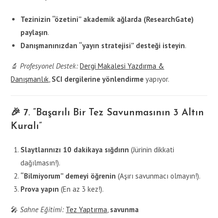
Tezinizin “özetini” akademik ağlarda (ResearchGate)
paylaşın
.
Danışmanınızdan “yayın stratejisi” desteği isteyin
.
🔬
Profesyonel Destek:
Dergi Makalesi Yazdırma &
Danışmanlık
,
SCI dergilerine yönlendirme
yapıyor.
🎉 7. “Başarılı Bir Tez Savunmasının 3 Altın
Kuralı”
Slaytlarınızı 10 dakikaya sığdırın
(Jürinin dikkati
dağılmasın!).
“Bilmiyorum” demeyi öğrenin
(Aşırı savunmacı olmayın!).
Prova yapın
(En az 3 kez!).
🎤
Sahne Eğitimi:
Tez Yaptırma
,
savunma