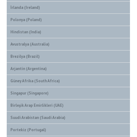
İrlanda (Ireland)
Polonya (Poland)
Hindistan (India)
Avustralya (Australia)
Brezilya (Brazil)
Arjantin (Argentina)
Güney Afrika (South Africa)
Singapur (Singapore)
Birleşik Arap Emirlikleri (UAE)
Suudi Arabistan (Saudi Arabia)
Portekiz (Portugal)