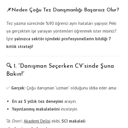
📌Neden Çoğu Tez Danışmanlığı Başarısız Olur?
Tez yazma sürecinde %90 öğrenci aynı hataları yapıyor. Peki
ya gerçekten işe yarayan yöntemleri öğrenmek ister misiniz?
İşte
yalnızca sektör içindeki profesyonellerin bildiği 7
kritik strateji!
🔍 1. “Danışman Seçerken CV’sinde Şuna
Bakın!”
✅
Gerçek:
Çoğu danışman “uzman” olduğunu iddia eder ama:
En az 5 yıllık tez deneyimi
arayın.
Yayınlanmış makalelerini
inceleyin.
🚀
Öneri:
Akademi Delisi
ekibi,
SCI makaleli