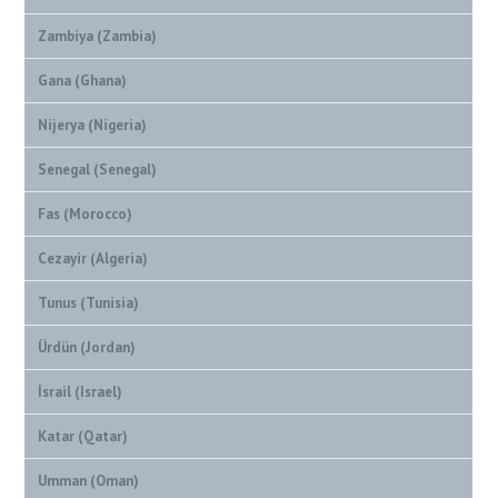
Zambiya (Zambia)
Gana (Ghana)
Nijerya (Nigeria)
Senegal (Senegal)
Fas (Morocco)
Cezayir (Algeria)
Tunus (Tunisia)
Ürdün (Jordan)
İsrail (Israel)
Katar (Qatar)
Umman (Oman)