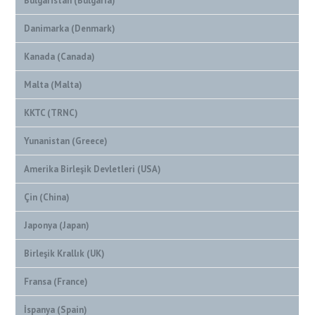
Bulgaristan (Bulgaria)
Danimarka (Denmark)
Kanada (Canada)
Malta (Malta)
KKTC (TRNC)
Yunanistan (Greece)
Amerika Birleşik Devletleri (USA)
Çin (China)
Japonya (Japan)
Birleşik Krallık (UK)
Fransa (France)
İspanya (Spain)