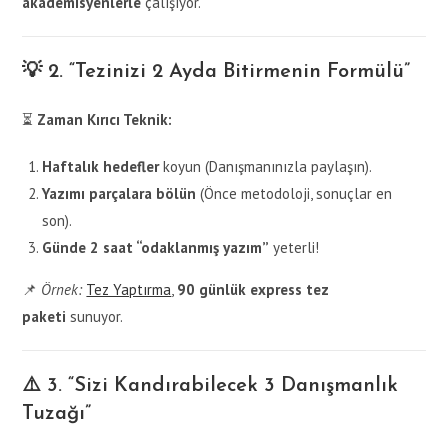
akademisyenlerle
çalışıyor.
💡 2. “Tezinizi 2 Ayda Bitirmenin Formülü”
⏳
Zaman Kırıcı Teknik:
Haftalık hedefler
koyun (Danışmanınızla paylaşın).
Yazımı parçalara bölün
(Önce metodoloji, sonuçlar en
son).
Günde 2 saat “odaklanmış yazım”
yeterli!
📌
Örnek:
Tez Yaptırma
,
90 günlük express tez
paketi
sunuyor.
⚠️ 3. “Sizi Kandırabilecek 3 Danışmanlık
Tuzağı”