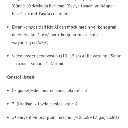
“Günde 10 dakikada ilerleme”, “Seviye tamamlandı/rapor
hazır” gibi
net fayda
cümleleri.
Ekran kompozitleri için AI’dan
mock metin
ve
ikonografi
önerileri alın; “önce/sonra” kurgularını otomatik
varyantlayın (A/B/C).
Video poster senaryosunu (10–15 sn) AI ile yazdırın: “Sorun
—çözüm—sonuç—CTA” ritmi.
Kontrol listesi:
İlk görsel/video poster “sonuç ekranı” mı?
7–9 kelimelik fayda cümlesi var mı?
3+ varyant ve test planı hazır mı (MDE %8–12, güç ≥%80)?