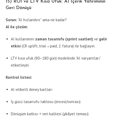
15) ROI ve LTV Kısa Ufuk: AI İçerik Yatırımının
Geri Dönüşü
Sorun:
“AI hızlandırır” ama ne kadar?
AI ile çözüm:
AI kullanımını
zaman tasarrufu (sprint saatleri)
ve
gelir
etkisi
(CR uplift, trial→paid, 2. fatura) ile bağlayın.
LTV kısa ufuk (90–180 gün) modelinde “AI varyantları”
etiketleyin.
Kontrol listesi:
AI-etiketli deney kartları
İş gücü tasarrufu tablosu (öncesi/sonrası)
Dönüşüm katkısı + veri kalitesi (şikâyet teması)