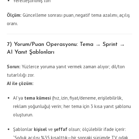
Yerelleştirilmiş ton
Ölçüm:
Güncelleme sonrası puan, negatif tema azalımı, açılış
oranı.
7) Yorum/Puan Operasyonu: Tema → Sprint →
AI Yanıt Şablonları
Sorun:
Yüzlerce yoruma yanıt vermek zaman alıyor; dil/ton
tutarlılığı zor.
AI ile çözüm:
AI’ya
tema kümesi
(hız, izin, fiyat/deneme, erişilebilirlik,
reklam yoğunluğu) verin; her tema için 3 kısa yanıt şablonu
oluşturun.
Şablonlar
kişisel
ve
şeffaf
olsun; ölçülebilir ifade içerir:
“Soğuk açılışı %35 kısalttık—bir sonraki sürümde TV odak