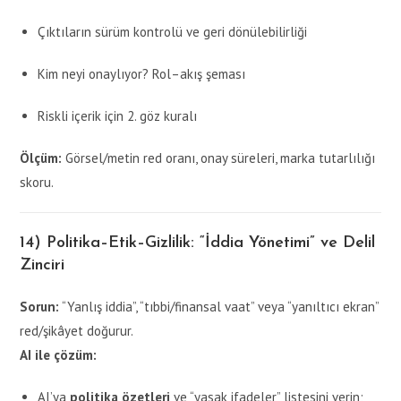
Çıktıların sürüm kontrolü ve geri dönülebilirliği
Kim neyi onaylıyor? Rol–akış şeması
Riskli içerik için 2. göz kuralı
Ölçüm:
Görsel/metin red oranı, onay süreleri, marka tutarlılığı
skoru.
14) Politika–Etik–Gizlilik: “İddia Yönetimi” ve Delil
Zinciri
Sorun:
“Yanlış iddia”, “tıbbi/finansal vaat” veya “yanıltıcı ekran”
red/şikâyet doğurur.
AI ile çözüm:
AI’ya
politika özetleri
ve “yasak ifadeler” listesini verin;