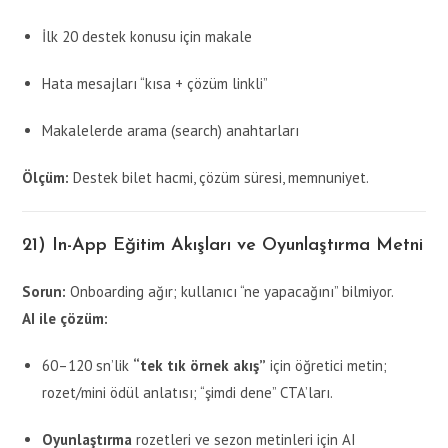
İlk 20 destek konusu için makale
Hata mesajları “kısa + çözüm linkli”
Makalelerde arama (search) anahtarları
Ölçüm:
Destek bilet hacmi, çözüm süresi, memnuniyet.
21) In-App Eğitim Akışları ve Oyunlaştırma Metni
Sorun:
Onboarding ağır; kullanıcı “ne yapacağını” bilmiyor.
AI ile çözüm:
60–120 sn’lik
“tek tık örnek akış”
için öğretici metin;
rozet/mini ödül anlatısı; “şimdi dene” CTA’ları.
Oyunlaştırma
rozetleri ve sezon metinleri için AI