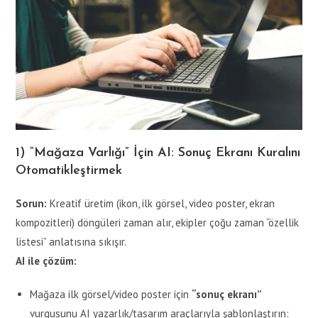
1) “Mağaza Varlığı” İçin AI: Sonuç Ekranı Kuralını
Otomatikleştirmek
Sorun:
Kreatif üretim (ikon, ilk görsel, video poster, ekran
kompozitleri) döngüleri zaman alır, ekipler çoğu zaman “özellik
listesi” anlatısına sıkışır.
AI ile çözüm:
Mağaza ilk görsel/video poster için
“sonuç ekranı”
vurgusunu AI yazarlık/tasarım araçlarıyla şablonlaştırın: