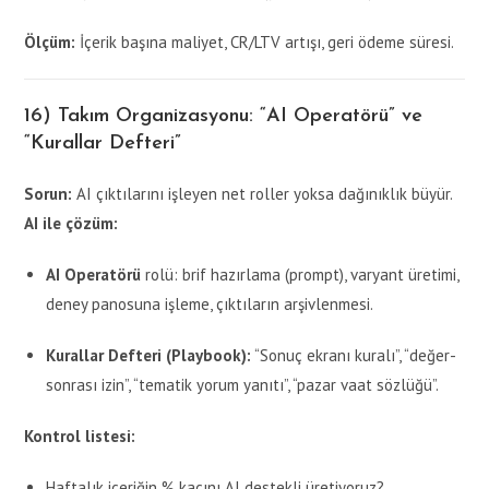
Ölçüm:
İçerik başına maliyet, CR/LTV artışı, geri ödeme süresi.
16) Takım Organizasyonu: “AI Operatörü” ve
“Kurallar Defteri”
Sorun:
AI çıktılarını işleyen net roller yoksa dağınıklık büyür.
AI ile çözüm:
AI Operatörü
rolü: brif hazırlama (prompt), varyant üretimi,
deney panosuna işleme, çıktıların arşivlenmesi.
Kurallar Defteri (Playbook):
“Sonuç ekranı kuralı”, “değer-
sonrası izin”, “tematik yorum yanıtı”, “pazar vaat sözlüğü”.
Kontrol listesi:
Haftalık içeriğin % kaçını AI destekli üretiyoruz?