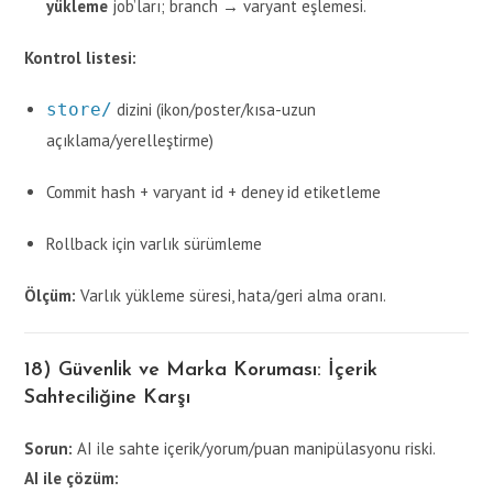
yükleme
job’ları; branch → varyant eşlemesi.
Kontrol listesi:
store/
dizini (ikon/poster/kısa-uzun
açıklama/yerelleştirme)
Commit hash + varyant id + deney id etiketleme
Rollback için varlık sürümleme
Ölçüm:
Varlık yükleme süresi, hata/geri alma oranı.
18) Güvenlik ve Marka Koruması: İçerik
Sahteciliğine Karşı
Sorun:
AI ile sahte içerik/yorum/puan manipülasyonu riski.
AI ile çözüm: