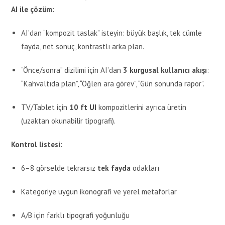
AI ile çözüm:
AI’dan “kompozit taslak” isteyin: büyük başlık, tek cümle
fayda, net sonuç, kontrastlı arka plan.
“Önce/sonra” dizilimi için AI’dan
3 kurgusal kullanıcı akışı
:
“Kahvaltıda plan”, “Öğlen ara görev”, “Gün sonunda rapor”.
TV/Tablet için
10 ft UI
kompozitlerini ayrıca üretin
(uzaktan okunabilir tipografi).
Kontrol listesi:
6–8 görselde tekrarsız
tek fayda
odakları
Kategoriye uygun ikonografi ve yerel metaforlar
A/B için farklı tipografi yoğunluğu