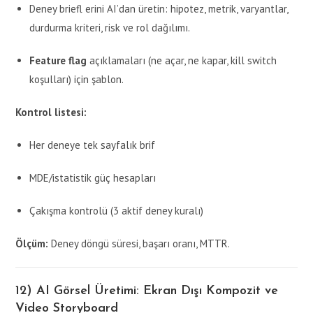
Deney briefl erini AI’dan üretin: hipotez, metrik, varyantlar,
durdurma kriteri, risk ve rol dağılımı.
Feature flag
açıklamaları (ne açar, ne kapar, kill switch
koşulları) için şablon.
Kontrol listesi:
Her deneye tek sayfalık brif
MDE/istatistik güç hesapları
Çakışma kontrolü (3 aktif deney kuralı)
Ölçüm:
Deney döngü süresi, başarı oranı, MTTR.
12) AI Görsel Üretimi: Ekran Dışı Kompozit ve
Video Storyboard