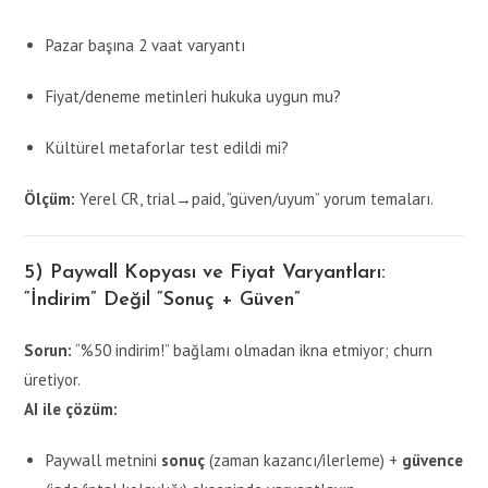
Pazar başına 2 vaat varyantı
Fiyat/deneme metinleri hukuka uygun mu?
Kültürel metaforlar test edildi mi?
Ölçüm:
Yerel CR, trial→paid, “güven/uyum” yorum temaları.
5) Paywall Kopyası ve Fiyat Varyantları:
“İndirim” Değil “Sonuç + Güven”
Sorun:
“%50 indirim!” bağlamı olmadan ikna etmiyor; churn
üretiyor.
AI ile çözüm:
Paywall metnini
sonuç
(zaman kazancı/ilerleme) +
güvence