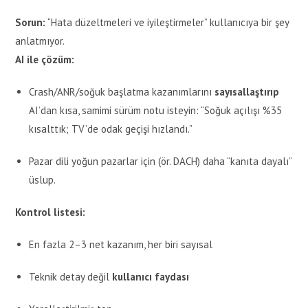
Sorun:
“Hata düzeltmeleri ve iyileştirmeler” kullanıcıya bir şey
anlatmıyor.
AI ile çözüm:
Crash/ANR/soğuk başlatma kazanımlarını
sayısallaştırıp
AI’dan kısa, samimi sürüm notu isteyin: “Soğuk açılışı %35
kısalttık; TV’de odak geçişi hızlandı.”
Pazar dili yoğun pazarlar için (ör. DACH) daha “kanıta dayalı”
üslup.
Kontrol listesi:
En fazla 2–3 net kazanım, her biri sayısal
Teknik detay değil
kullanıcı faydası