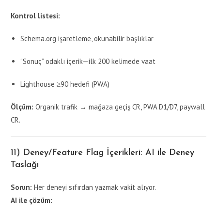
Kontrol listesi:
Schema.org işaretleme, okunabilir başlıklar
“Sonuç” odaklı içerik—ilk 200 kelimede vaat
Lighthouse ≥90 hedefi (PWA)
Ölçüm:
Organik trafik → mağaza geçiş CR, PWA D1/D7, paywall
CR.
11) Deney/Feature Flag İçerikleri: AI ile Deney
Taslağı
Sorun:
Her deneyi sıfırdan yazmak vakit alıyor.
AI ile çözüm: