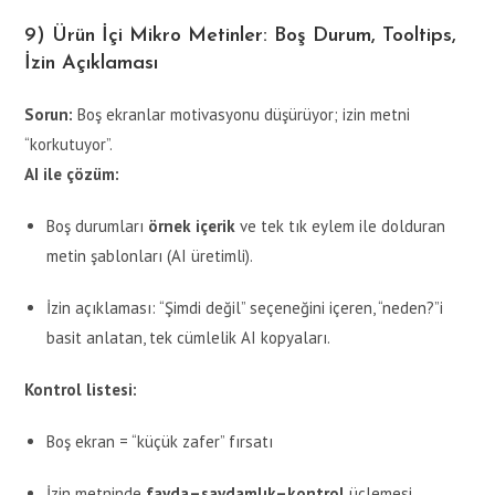
9) Ürün İçi Mikro Metinler: Boş Durum, Tooltips,
İzin Açıklaması
Sorun:
Boş ekranlar motivasyonu düşürüyor; izin metni
“korkutuyor”.
AI ile çözüm:
Boş durumları
örnek içerik
ve tek tık eylem ile dolduran
metin şablonları (AI üretimli).
İzin açıklaması: “Şimdi değil” seçeneğini içeren, “neden?”i
basit anlatan, tek cümlelik AI kopyaları.
Kontrol listesi:
Boş ekran = “küçük zafer” fırsatı
İzin metninde
fayda–saydamlık–kontrol
üçlemesi