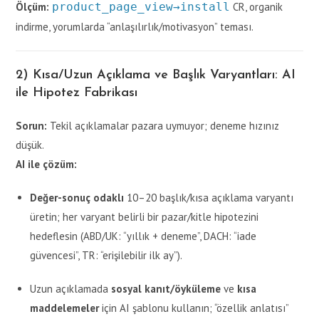
Ölçüm:
product_page_view→install
CR, organik
indirme, yorumlarda “anlaşılırlık/motivasyon” teması.
2) Kısa/Uzun Açıklama ve Başlık Varyantları: AI
ile Hipotez Fabrikası
Sorun:
Tekil açıklamalar pazara uymuyor; deneme hızınız
düşük.
AI ile çözüm:
Değer-sonuç odaklı
10–20 başlık/kısa açıklama varyantı
üretin; her varyant belirli bir pazar/kitle hipotezini
hedeflesin (ABD/UK: “yıllık + deneme”, DACH: “iade
güvencesi”, TR: “erişilebilir ilk ay”).
Uzun açıklamada
sosyal kanıt/öyküleme
ve
kısa
maddelemeler
için AI şablonu kullanın; “özellik anlatısı”