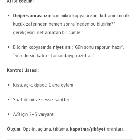
AI ile çözüm:
Değer-sonrası izin
için mikro kopya üretin: kullanıcının ilk
küçük zaferinden hemen sonra “neden bu bildirim?”
gerekçesini net anlatan bir cümle.
Bildirim kopyasında
niyet anı
: “Gün sonu raporun hazır”,
“Son dersin kaldı—tamamlayıp rozet al.”
Kontrol listesi:
Kısa, açık, kişisel; 1 ana eylem
Saat dilimi ve sessiz saatler
A/B için 2–3 varyant
Ölçüm:
Opt-in, açılma, tıklama,
kapatma/şikâyet
oranları.