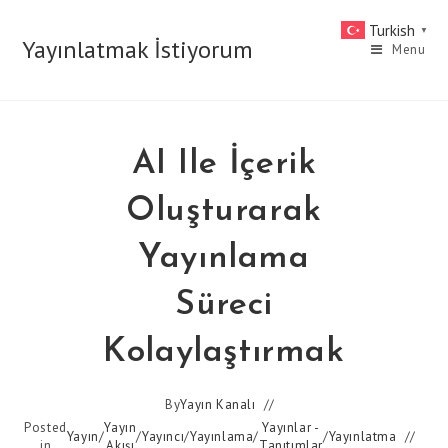
Skip
Turkish
▼
to
Yayınlatmak İstiyorum
Menu
content
AI Ile İçerik
Oluşturarak
Yayınlama
Süreci
Kolaylaştırmak
By
Yayın Kanalı
Posted
Yayın
Yayınlar -
Yayın
/
/
Yayıncı
/
Yayınlama
/
/
Yayınlatma
in
Akışı
Tanıtımlar