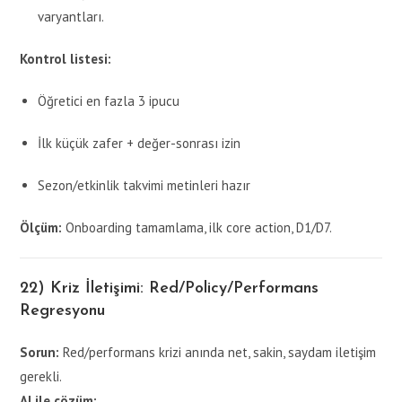
varyantları.
Kontrol listesi:
Öğretici en fazla 3 ipucu
İlk küçük zafer + değer-sonrası izin
Sezon/etkinlik takvimi metinleri hazır
Ölçüm:
Onboarding tamamlama, ilk core action, D1/D7.
22) Kriz İletişimi: Red/Policy/Performans
Regresyonu
Sorun:
Red/performans krizi anında net, sakin, saydam iletişim
gerekli.
AI ile çözüm: