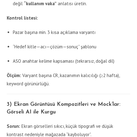
değil
“kullanım vaka”
anlatısı üretin.
Kontrol listesi:
Pazar başına min. 3 kısa açıklama varyantı
“Hedef kitle—acı—çözüm—sonuç” şablonu
ASO anahtar kelime kapsaması (tekrarsız, doğal dil)
Ölçüm:
Varyant başına CR, kazanımın kalıcılığı (≥2 hafta),
keyword görünürlüğü.
3) Ekran Görüntüsü Kompozitleri ve Mock’lar:
Görseli AI ile Kurgu
Sorun:
Ekran görselleri sıkıcı, küçük tipografi ve düşük
kontrast nedeniyle mağazada “kayboluyor”.