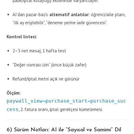
(iade/iptal kolaylığı) ekseninde varyantlayın.
AI’dan pazar-bazlı
alternatif anlatılar
: öğrenci/aile planı,
“ilk ay erişilebilir”, “deneme yerine iade güvencesi”.
Kontrol listesi:
2–3 net mesaj, 1 hafta test
“Değer-sonrası izin” (önce küçük zafer)
Refund/iptal metni açık ve görünür
Ölçüm:
paywall_view→purchase_start→purchase_suc
cess
, 2. fatura oranı, iptal gerekçesi kümelemesi.
6) Sürüm Notları: AI ile “Sayısal ve Samimi” Dil