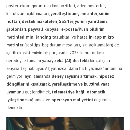
poster, ekran görüntüsü kompozitleri, video posterler,
kısa/uzun açıklamalar),
yerelleştirilmiş metinler
,
sürüm
notları
,
destek makaleleri
,
SSS’ler
,
yorum yanıtlama
şablonları
,
paywall kopyası
,
e-posta/Push bildirim
metinleri
,
mini landing
taslakları ve hatta
in-app mikro
metinler
(tooltips, boş durum mesajları, izin açıklamaları) de
içerik ekosisteminin bir parçasıdır. 2025’te bu üretimin
neredeyse tamamı
yapay zekâ (AI) destekli
bir çalışma
akışına taşınabiliyor. AI, yalnızca “daha hızlı yazmak” anlamına
gelmiyor; aynı zamanda
deney sayısını artırmak
,
hipotez
döngülerini kısaltmak
,
yerelleştirme ve kültürel vaat
uyumunu
güçlendirmek,
telemetriye bağlı otomatik
iyileştirme
sağlamak ve
operasyon maliyetini
düşürmek
demektir.