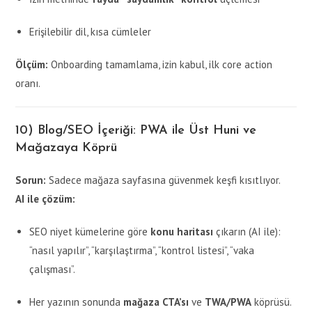
Erişilebilir dil, kısa cümleler
Ölçüm:
Onboarding tamamlama, izin kabul, ilk core action
oranı.
10) Blog/SEO İçeriği: PWA ile Üst Huni ve
Mağazaya Köprü
Sorun:
Sadece mağaza sayfasına güvenmek keşfi kısıtlıyor.
AI ile çözüm:
SEO niyet kümelerine göre
konu haritası
çıkarın (AI ile):
“nasıl yapılır”, “karşılaştırma”, “kontrol listesi”, “vaka
çalışması”.
Her yazının sonunda
mağaza CTA’sı
ve
TWA/PWA
köprüsü.