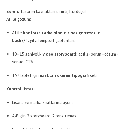
Sorun:
Tasarım kaynakları sınırlı; hız düşük.
AI ile çözüm:
AI ile
kontrastlı arka plan + cihaz çerçevesi +
başlık/fayda
kompozit şablonları.
10–15 saniyelik
video storyboard
: açılış–sorun–çözüm–
sonuç–CTA.
TV/Tablet için
uzaktan okunur tipografi
seti.
Kontrol listesi:
Lisans ve marka kısıtlarına uyum
A/B için 2 storyboard, 2 renk teması