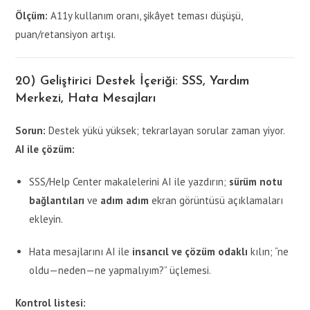
Ölçüm:
A11y kullanım oranı, şikâyet teması düşüşü,
puan/retansiyon artışı.
20) Geliştirici Destek İçeriği: SSS, Yardım
Merkezi, Hata Mesajları
Sorun:
Destek yükü yüksek; tekrarlayan sorular zaman yiyor.
AI ile çözüm:
SSS/Help Center makalelerini AI ile yazdırın;
sürüm notu
bağlantıları
ve
adım adım
ekran görüntüsü açıklamaları
ekleyin.
Hata mesajlarını AI ile
insancıl ve çözüm odaklı
kılın; “ne
oldu—neden—ne yapmalıyım?” üçlemesi.
Kontrol listesi: