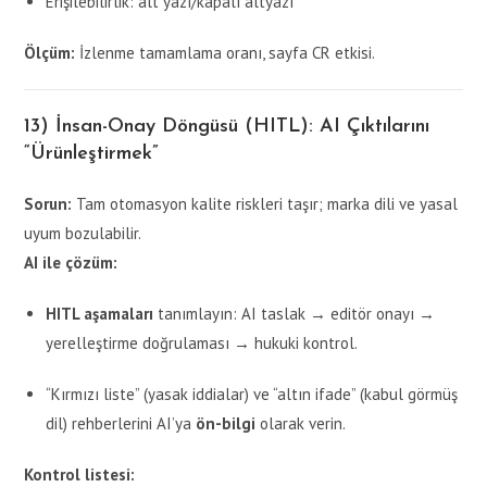
Erişilebilirlik: alt yazı/kapalı altyazı
Ölçüm:
İzlenme tamamlama oranı, sayfa CR etkisi.
13) İnsan-Onay Döngüsü (HITL): AI Çıktılarını
“Ürünleştirmek”
Sorun:
Tam otomasyon kalite riskleri taşır; marka dili ve yasal
uyum bozulabilir.
AI ile çözüm:
HITL aşamaları
tanımlayın: AI taslak → editör onayı →
yerelleştirme doğrulaması → hukuki kontrol.
“Kırmızı liste” (yasak iddialar) ve “altın ifade” (kabul görmüş
dil) rehberlerini AI’ya
ön-bilgi
olarak verin.
Kontrol listesi: