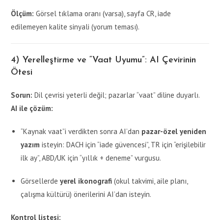
Ölçüm:
Görsel tıklama oranı (varsa), sayfa CR, iade
edilemeyen kalite sinyali (yorum teması).
4) Yerelleştirme ve “Vaat Uyumu”: AI Çevirinin
Ötesi
Sorun:
Dil çevrisi yeterli değil; pazarlar “vaat” diline duyarlı.
AI ile çözüm:
“Kaynak vaat”i verdikten sonra AI’dan
pazar-özel yeniden
yazım
isteyin: DACH için “iade güvencesi”, TR için “erişilebilir
ilk ay”, ABD/UK için “yıllık + deneme” vurgusu.
Görsellerde
yerel ikonografi
(okul takvimi, aile planı,
çalışma kültürü) önerilerini AI’dan isteyin.
Kontrol listesi: