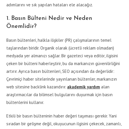
adımlarını ve sık yapılan hataları ele alacağız.
1. Basın Bülteni Nedir ve Neden
Önemlidir?
Basın bültenleri, halkla ilişkiler (PR) çalışmalarının temel
taşlarından biridir. Organik olarak (ücretli reklam olmadan)
medyada yer almanızı sağlar. Bir gazeteci veya editör, ilgisini
çeken bir bülteni haberleştirir, bu da markanızın güvenilirliğini
artırır. Ayrıca basın bültenleri, SEO açısından da değerlidir:
Çevrimiçi haber sitelerinde yayınlanan bültenler, markanızın
web sitesine backlink kazandırır.
akademik yardım
alan
araştırmacılar da bilimsel bulgularını duyurmak için basın
bültenlerini kullanır.
Etkili bir basın bülteninin haber değeri taşıması gerekir. Yani
sıradan bir gelişme değil, okuyucunun ilgisini çekecek, zamanlı,