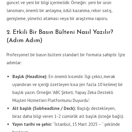
güncel ve yeni bir bilgi içermelidir. Örneğin: yeni bir ürün
lansmanı, önemli bir anlaşma, ödül kazanma, rekor satış,
genişleme, yönetici ataması veya bir araştırma raporu.
2. Etkili Bir Basın Bülteni Nasıl Yazılır?
(Adım Adım)
Profesyonel bir basın bülteni standart bir formata sahiptir. İşte
adımlar:
Başlık (Headline):
En önemli kısımdır. İlgi çekici, merak
uyandıran ve içeriği özetleyen kısa (en fazla 10 kelime) bir
başlık yazın. Örneğin “ABC Şirketi, Yapay Zeka Destekli
Müşteri Hizmetleri Platformunu Duyurdu”.
Alt başlık (Subheadline / Deck):
Başlığı destekleyen,
biraz daha bilgi veren 1-2 cümlelik alt başlık (isteğe bağlı).
Yayın tarihi ve şehir:
“İstanbul, 15 Mart 2025 – ” şeklinde