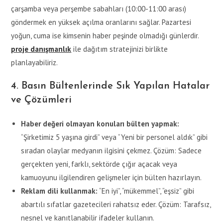
çarşamba veya perşembe sabahları (10:00-11:00 arası)
göndermek en yüksek açılma oranlarını sağlar. Pazartesi
yoğun, cuma ise kimsenin haber peşinde olmadığı günlerdir.
proje danışmanlık
ile dağıtım stratejinizi birlikte
planlayabiliriz.
4. Basın Bültenlerinde Sık Yapılan Hatalar
ve Çözümleri
Haber değeri olmayan konuları bülten yapmak:
“Şirketimiz 5 yaşına girdi” veya “Yeni bir personel aldık” gibi
sıradan olaylar medyanın ilgisini çekmez. Çözüm: Sadece
gerçekten yeni, farklı, sektörde çığır açacak veya
kamuoyunu ilgilendiren gelişmeler için bülten hazırlayın.
Reklam dili kullanmak:
“En iyi”, “mükemmel”, “eşsiz” gibi
abartılı sıfatlar gazetecileri rahatsız eder. Çözüm: Tarafsız,
nesnel ve kanıtlanabilir ifadeler kullanın.