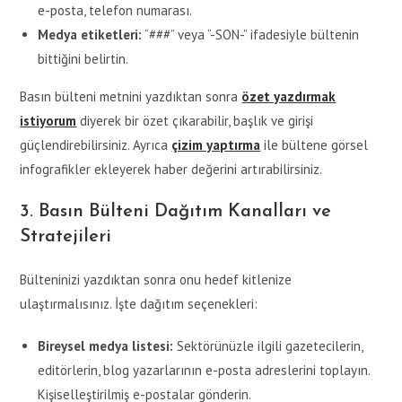
e-posta, telefon numarası.
Medya etiketleri:
“###” veya “-SON-” ifadesiyle bültenin
bittiğini belirtin.
Basın bülteni metnini yazdıktan sonra
özet yazdırmak
istiyorum
diyerek bir özet çıkarabilir, başlık ve girişi
güçlendirebilirsiniz. Ayrıca
çizim yaptırma
ile bültene görsel
infografikler ekleyerek haber değerini artırabilirsiniz.
3. Basın Bülteni Dağıtım Kanalları ve
Stratejileri
Bülteninizi yazdıktan sonra onu hedef kitlenize
ulaştırmalısınız. İşte dağıtım seçenekleri:
Bireysel medya listesi:
Sektörünüzle ilgili gazetecilerin,
editörlerin, blog yazarlarının e-posta adreslerini toplayın.
Kişiselleştirilmiş e-postalar gönderin.