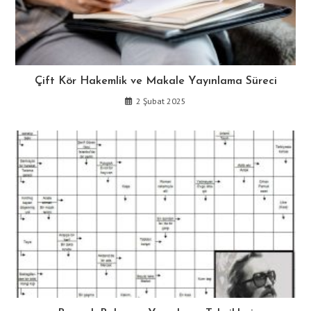
Çift Kör Hakemlik ve Makale Yayınlama Süreci
2 Şubat 2025