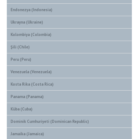
Endonezya (Indonesia)
Ukrayna (Ukraine)
Kolombiya (Colombia)
Şili (Chile)
Peru (Peru)
Venezuela (Venezuela)
Kosta Rika (Costa Rica)
Panama (Panama)
Küba (Cuba)
Dominik Cumhuriyeti (Dominican Republic)
Jamaika (Jamaica)