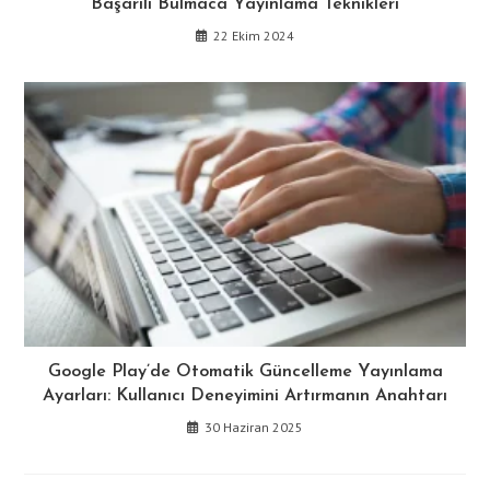
Başarılı Bulmaca Yayınlama Teknikleri
22 Ekim 2024
Google Play’de Otomatik Güncelleme Yayınlama
Ayarları: Kullanıcı Deneyimini Artırmanın Anahtarı
30 Haziran 2025