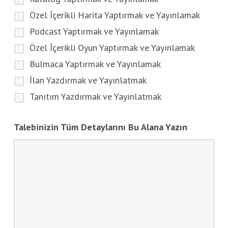
Özel İçerikli Harita Yaptırmak ve Yayınlamak
Podcast Yaptırmak ve Yayınlamak
Özel İçerikli Oyun Yaptırmak ve Yayınlamak
Bulmaca Yaptırmak ve Yayınlamak
İlan Yazdırmak ve Yayınlatmak
Tanıtım Yazdırmak ve Yayınlatmak
Talebinizin Tüm Detaylarını Bu Alana Yazın