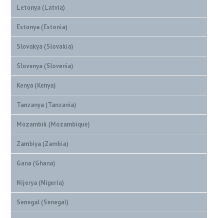
Letonya (Latvia)
Estonya (Estonia)
Slovakya (Slovakia)
Slovenya (Slovenia)
Kenya (Kenya)
Tanzanya (Tanzania)
Mozambik (Mozambique)
Zambiya (Zambia)
Gana (Ghana)
Nijerya (Nigeria)
Senegal (Senegal)