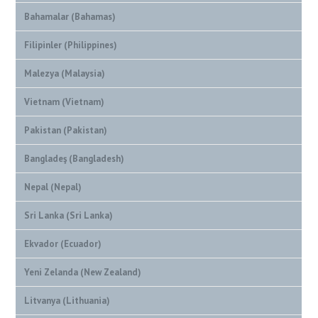
Bahamalar (Bahamas)
Filipinler (Philippines)
Malezya (Malaysia)
Vietnam (Vietnam)
Pakistan (Pakistan)
Bangladeş (Bangladesh)
Nepal (Nepal)
Sri Lanka (Sri Lanka)
Ekvador (Ecuador)
Yeni Zelanda (New Zealand)
Litvanya (Lithuania)