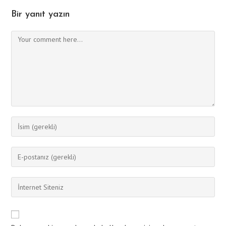
Bir yanıt yazın
Comment
Enter
your
name
Enter
or
your
username
email
Enter
to
address
your
comment
to
website
comment
URL