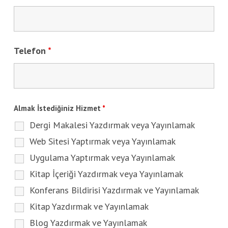
Telefon
*
Almak İstediğiniz Hizmet
*
Dergi Makalesi Yazdırmak veya Yayınlamak
Web Sitesi Yaptırmak veya Yayınlamak
Uygulama Yaptırmak veya Yayınlamak
Kitap İçeriği Yazdırmak veya Yayınlamak
Konferans Bildirisi Yazdırmak ve Yayınlamak
Kitap Yazdırmak ve Yayınlamak
Blog Yazdırmak ve Yayınlamak