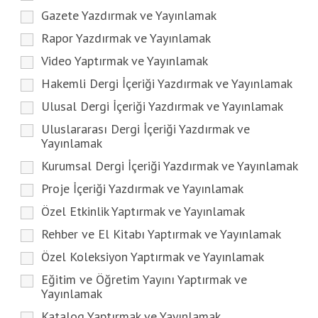
Gazete Yazdırmak ve Yayınlamak
Rapor Yazdırmak ve Yayınlamak
Video Yaptırmak ve Yayınlamak
Hakemli Dergi İçeriği Yazdırmak ve Yayınlamak
Ulusal Dergi İçeriği Yazdırmak ve Yayınlamak
Uluslararası Dergi İçeriği Yazdırmak ve
Yayınlamak
Kurumsal Dergi İçeriği Yazdırmak ve Yayınlamak
Proje İçeriği Yazdırmak ve Yayınlamak
Özel Etkinlik Yaptırmak ve Yayınlamak
Rehber ve El Kitabı Yaptırmak ve Yayınlamak
Özel Koleksiyon Yaptırmak ve Yayınlamak
Eğitim ve Öğretim Yayını Yaptırmak ve
Yayınlamak
Katalog Yaptırmak ve Yayınlamak