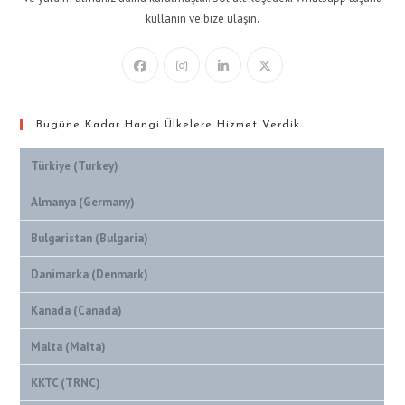
kullanın ve bize ulaşın.
Bugüne Kadar Hangi Ülkelere Hizmet Verdik
Türkiye (Turkey)
Almanya (Germany)
Bulgaristan (Bulgaria)
Danimarka (Denmark)
Kanada (Canada)
Malta (Malta)
KKTC (TRNC)