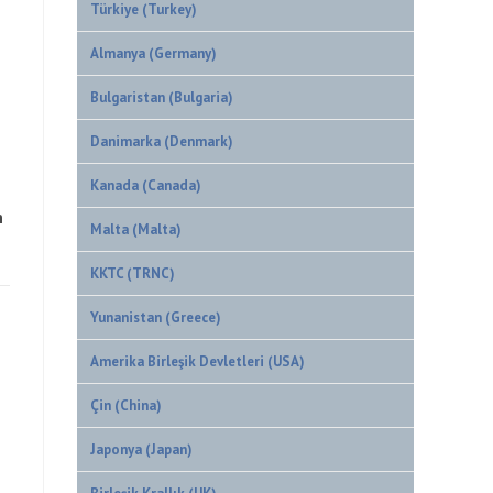
Türkiye (Turkey)
Almanya (Germany)
Bulgaristan (Bulgaria)
Danimarka (Denmark)
Kanada (Canada)
n
Malta (Malta)
KKTC (TRNC)
Yunanistan (Greece)
Amerika Birleşik Devletleri (USA)
Çin (China)
Japonya (Japan)