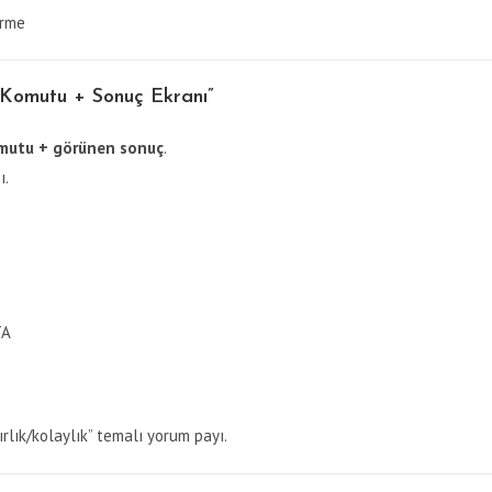
irme
 Komutu + Sonuç Ekranı”
omutu + görünen sonuç
.
ı.
TA
ırlık/kolaylık” temalı yorum payı.