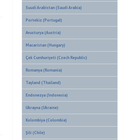
Suudi Arabistan (Saudi Arabia)
Portekiz (Portugal)
Avusturya (Austria)
Macaristan (Hungary)
Çek Cumhuriyeti (Czech Republic)
Romanya (Romania)
Tayland (Thailand)
Endonezya (Indonesia)
Ukrayna (Ukraine)
Kolombiya (Colombia)
Şili (Chile)