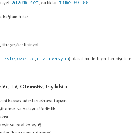
 niyet:
alarm_set
, varlıklar:
time=07:00
.
da bağlam tutar.
titreşim/sesli sinyal.
t
,
ekle
,
özetle
,
rezervasyon
) olarak modelleyin; her niyete
e
r, TV, Otomotiv, Giyilebilir
gibi hassas adımları ekrana taşıyın.
yit etme” ve hatayı affedicilik.
kışı.
teyit ve iptal kolaylığı.
lar, “kısa yanıt + titreşim”.