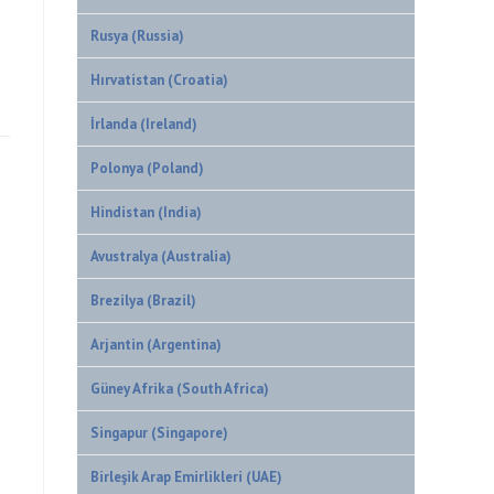
Rusya (Russia)
Hırvatistan (Croatia)
İrlanda (Ireland)
Polonya (Poland)
Hindistan (India)
Avustralya (Australia)
Brezilya (Brazil)
Arjantin (Argentina)
Güney Afrika (South Africa)
Singapur (Singapore)
Birleşik Arap Emirlikleri (UAE)