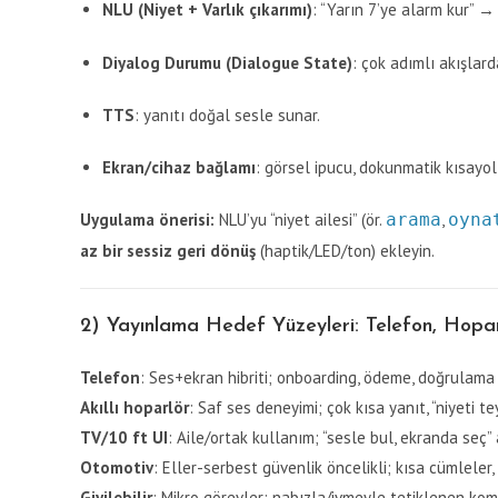
NLU (Niyet + Varlık çıkarımı)
: “Yarın 7’ye alarm kur” →
Diyalog Durumu (Dialogue State)
: çok adımlı akışlar
TTS
: yanıtı doğal sesle sunar.
Ekran/cihaz bağlamı
: görsel ipucu, dokunmatik kısayol, 
Uygulama önerisi:
NLU’yu “niyet ailesi” (ör.
arama
,
oyna
az bir sessiz geri dönüş
(haptik/LED/ton) ekleyin.
2) Yayınlama Hedef Yüzeyleri: Telefon, Hoparlö
Telefon
: Ses+ekran hibriti; onboarding, ödeme, doğrulama 
Akıllı hoparlör
: Saf ses deneyimi; çok kısa yanıt, “niyeti te
TV/10 ft UI
: Aile/ortak kullanım; “sesle bul, ekranda seç” a
Otomotiv
: Eller-serbest güvenlik öncelikli; kısa cümleler, 
Giyilebilir
: Mikro görevler; nabızla/ivmeyle tetiklenen komut