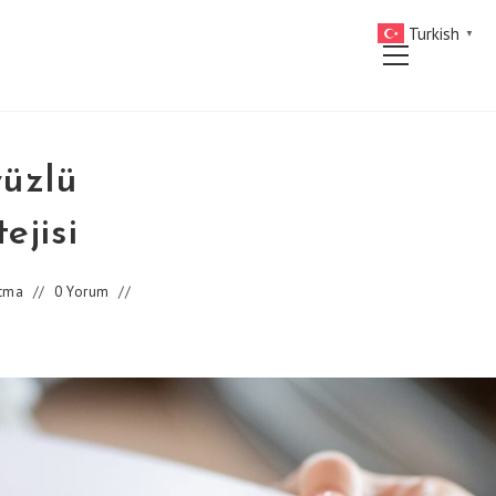
Turkish
▼
Main
Menu
yüzlü
ejisi
atma
0 Yorum