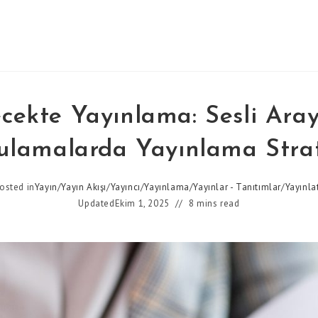
cekte Yayınlama: Sesli Ara
lamalarda Yayınlama Strat
osted in
Yayın
/
Yayın Akışı
/
Yayıncı
/
Yayınlama
/
Yayınlar - Tanıtımlar
/
Yayınl
Updated
Ekim 1, 2025
8 mins read