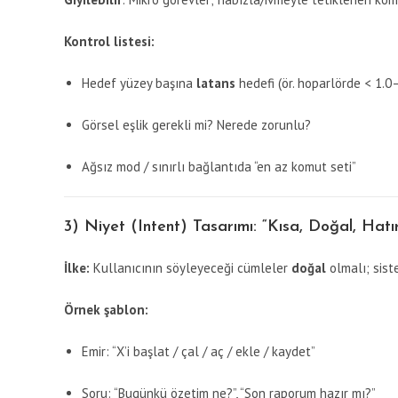
Kontrol listesi:
Hedef yüzey başına
latans
hedefi (ör. hoparlörde < 1.0
Görsel eşlik gerekli mi? Nerede zorunlu?
Ağsız mod / sınırlı bağlantıda “en az komut seti”
3) Niyet (Intent) Tasarımı: “Kısa, Doğal, Hatır
İlke:
Kullanıcının söyleyeceği cümleler
doğal
olmalı; sist
Örnek şablon:
Emir: “X’i başlat / çal / aç / ekle / kaydet”
Soru: “Bugünkü özetim ne?”, “Son raporum hazır mı?”