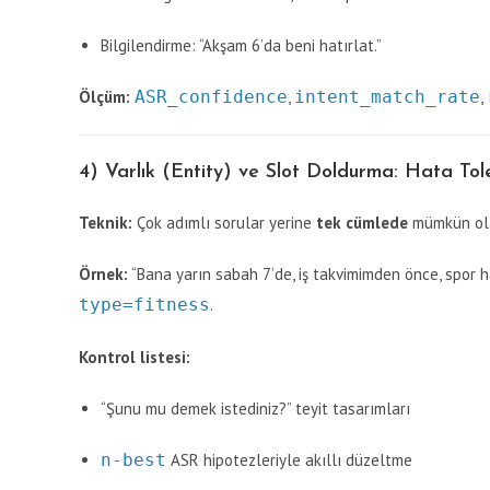
Bilgilendirme: “Akşam 6’da beni hatırlat.”
Ölçüm:
ASR_confidence
,
intent_match_rate
,
4) Varlık (Entity) ve Slot Doldurma: Hata Tol
Teknik:
Çok adımlı sorular yerine
tek cümlede
mümkün ola
Örnek:
“Bana yarın sabah 7’de, iş takvimimden önce, spor h
type=fitness
.
Kontrol listesi:
“Şunu mu demek istediniz?” teyit tasarımları
n-best
ASR hipotezleriyle akıllı düzeltme