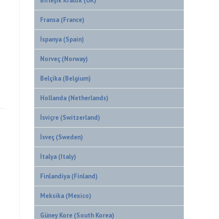
Birleşik Krallık (UK)
Fransa (France)
İspanya (Spain)
Norveç (Norway)
Belçika (Belgium)
Hollanda (Netherlands)
İsviçre (Switzerland)
İsveç (Sweden)
İtalya (Italy)
Finlandiya (Finland)
Meksika (Mexico)
Güney Kore (South Korea)