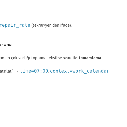
repair_rate
(tekrar/yeniden ifade).
eransı
n en çok varlığı toplama; eksikse
soru ile tamamlama
.
atırlat.” →
time=07:00
,
context=work_calendar
,