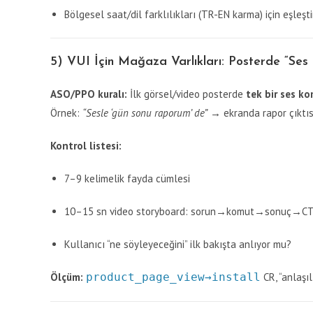
Bölgesel saat/dil farklılıkları (TR-EN karma) için eşleşt
5) VUI İçin Mağaza Varlıkları: Posterde “Ses
ASO/PPO kuralı:
İlk görsel/video posterde
tek bir ses k
Örnek:
“Sesle ‘gün sonu raporum’ de”
→ ekranda rapor çıktıs
Kontrol listesi:
7–9 kelimelik fayda cümlesi
10–15 sn video storyboard: sorun→komut→sonuç→C
Kullanıcı “ne söyleyeceğini” ilk bakışta anlıyor mu?
Ölçüm:
product_page_view→install
CR, “anlaşıl