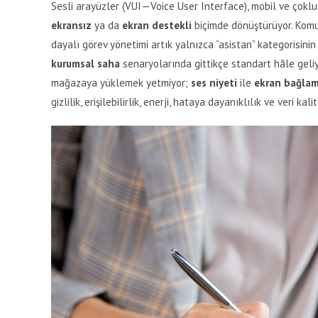
Sesli arayüzler (VUI—Voice User Interface), mobil ve çoklu y
ekransız
ya da
ekran destekli
biçimde dönüştürüyor. Komut
dayalı görev yönetimi artık yalnızca “asistan” kategorisinin 
kurumsal saha
senaryolarında gittikçe standart hâle geliy
mağazaya yüklemek yetmiyor;
ses niyeti
ile
ekran bağlam
gizlilik, erişilebilirlik, enerji, hataya dayanıklılık ve veri ka