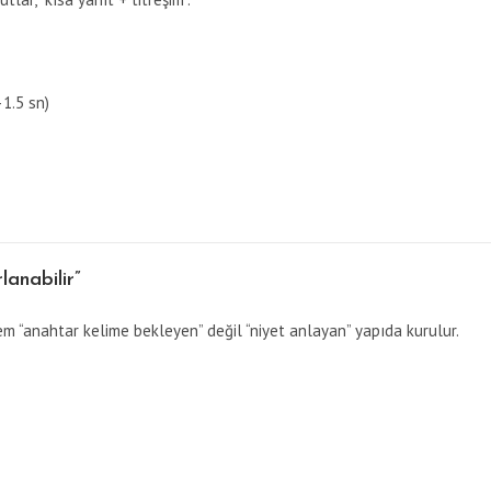
–1.5 sn)
lanabilir”
em “anahtar kelime bekleyen” değil “niyet anlayan” yapıda kurulur.