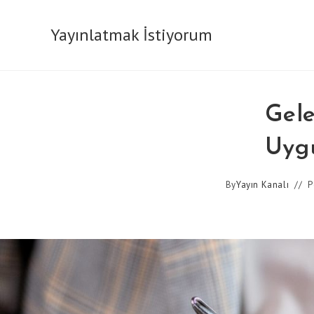
Skip
to
Yayınlatmak İstiyorum
content
Gele
Uygu
By
Yayın Kanalı
P