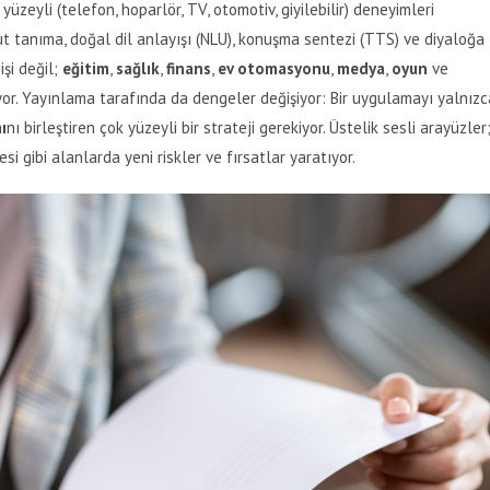
üzeyli (telefon, hoparlör, TV, otomotiv, giyilebilir) deneyimleri
 tanıma, doğal dil anlayışı (NLU), konuşma sentezi (TTS) ve diyaloğa
işi değil;
eğitim
,
sağlık
,
finans
,
ev otomasyonu
,
medya
,
oyun
ve
or. Yayınlama tarafında da dengeler değişiyor: Bir uygulamayı yalnızc
ı
nı birleştiren çok yüzeyli bir strateji gerekiyor. Üstelik sesli arayüzler
litesi gibi alanlarda yeni riskler ve fırsatlar yaratıyor.