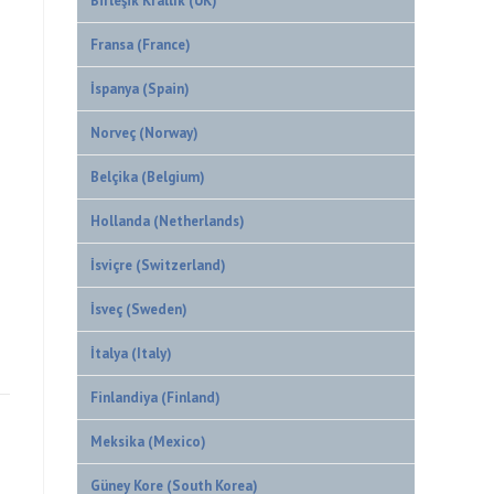
Birleşik Krallık (UK)
Fransa (France)
İspanya (Spain)
Norveç (Norway)
Belçika (Belgium)
Hollanda (Netherlands)
İsviçre (Switzerland)
İsveç (Sweden)
İtalya (Italy)
Finlandiya (Finland)
Meksika (Mexico)
Güney Kore (South Korea)