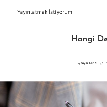
Skip
to
Yayınlatmak İstiyorum
content
Hangi De
By
Yayın Kanalı
P