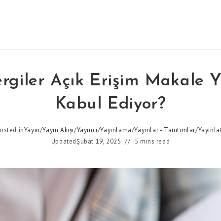
rgiler Açık Erişim Makale 
Kabul Ediyor?
osted in
Yayın
/
Yayın Akışı
/
Yayıncı
/
Yayınlama
/
Yayınlar - Tanıtımlar
/
Yayınl
Updated
Şubat 19, 2025
5 mins read