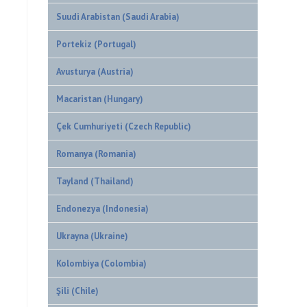
Suudi Arabistan (Saudi Arabia)
Portekiz (Portugal)
Avusturya (Austria)
Macaristan (Hungary)
Çek Cumhuriyeti (Czech Republic)
Romanya (Romania)
Tayland (Thailand)
Endonezya (Indonesia)
Ukrayna (Ukraine)
Kolombiya (Colombia)
Şili (Chile)