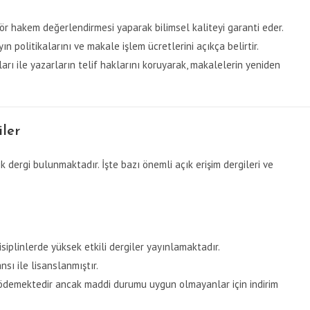
 kör hakem değerlendirmesi yaparak bilimsel kaliteyi garanti eder.
yın politikalarını ve makale işlem ücretlerini açıkça belirtir.
rı ile yazarların telif haklarını koruyarak, makalelerin yeniden
iler
k dergi bulunmaktadır. İşte bazı önemli açık erişim dergileri ve
disiplinlerde yüksek etkili dergiler yayınlamaktadır.
sı ile lisanslanmıştır.
 ödemektedir ancak maddi durumu uygun olmayanlar için indirim