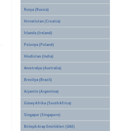
Rusya (Russia)
Hırvatistan (Croatia)
İrlanda (Ireland)
Polonya (Poland)
Hindistan (India)
Avustralya (Australia)
Brezilya (Brazil)
Arjantin (Argentina)
Güney Afrika (South Africa)
Singapur (Singapore)
Birleşik Arap Emirlikleri (UAE)