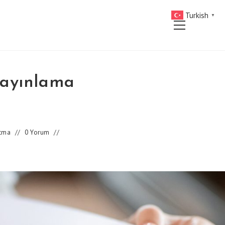
Turkish
▼
Main
Menu
Yayınlama
atma
0 Yorum