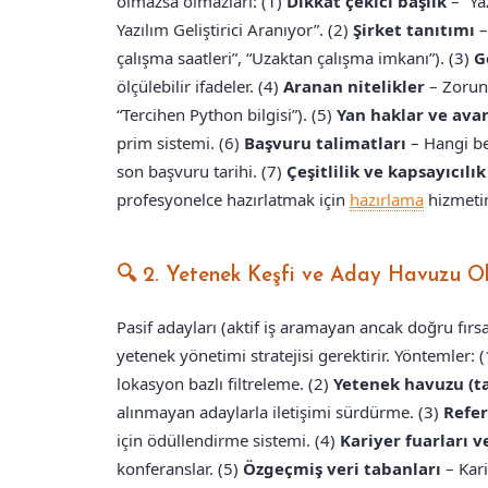
olmazsa olmazları: (1)
Dikkat çekici başlık
– “Ya
Yazılım Geliştirici Aranıyor”. (2)
Şirket tanıtımı
–
çalışma saatleri”, “Uzaktan çalışma imkanı”). (3)
G
ölçülebilir ifadeler. (4)
Aranan nitelikler
– Zorunl
“Tercihen Python bilgisi”). (5)
Yan haklar ve avan
prim sistemi. (6)
Başvuru talimatları
– Hangi bel
son başvuru tarihi. (7)
Çeşitlilik ve kapsayıcılık
profesyonelce hazırlatmak için
hazırlama
hizmetim
🔍 2. Yetenek Keşfi ve Aday Havuzu Ol
Pasif adayları (aktif iş aramayan ancak doğru fırsa
yetenek yönetimi stratejisi gerektirir. Yöntemler: 
lokasyon bazlı filtreleme. (2)
Yetenek havuzu (t
alınmayan adaylarla iletişimi sürdürme. (3)
Refer
için ödüllendirme sistemi. (4)
Kariyer fuarları v
konferanslar. (5)
Özgeçmiş veri tabanları
– Kari