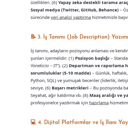
özellikleri. (6)
Yapay zeka destekli tarama araç
Sosyal medya (Twitter, GitHub, Behance)
– Öze
sürecinde
veri analizi yaptırma
hizmetimizle başvur
📝 3. İş Tanımı (Job Description) Yazımı
İş tanımı, adayların pozisyonu anlaması ve kendini d
şunları içermelidir: (1)
Pozisyon başlığı
– Standar
Yöneticisi – IT”). (2)
Departman ve raporlama h
sorumluluklar (5-10 madde)
– Günlük, haftalık, 
Python, SQL) ve yumuşak beceriler (liderlik, iletiş
seviye. (6)
Başarı metrikleri
– Bu pozisyonda baş
Seyahat, ağır kaldırma vb. (8)
Maaş aralığı ve y
profesyonelce yazdırmak için
hazırlama
hizmetimiz
💻 4. Dijital Platformlar ve İş İlanı Ya