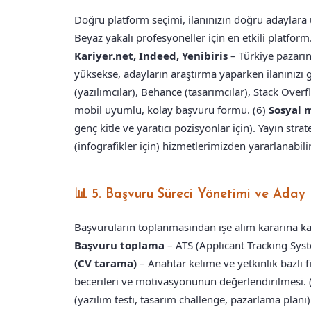
Doğru platform seçimi, ilanınızın doğru adaylara ul
Beyaz yakalı profesyoneller için en etkili platform.
Kariyer.net, Indeed, Yenibiris
– Türkiye pazarın
yüksekse, adayların araştırma yaparken ilanınızı 
(yazılımcılar), Behance (tasarımcılar), Stack Overflo
mobil uyumlu, kolay başvuru formu. (6)
Sosyal 
genç kitle ve yaratıcı pozisyonlar için). Yayın stra
(infografikler için) hizmetlerimizden yararlanabilir
📊 5. Başvuru Süreci Yönetimi ve Aday
Başvuruların toplanmasından işe alım kararına kada
Başvuru toplama
– ATS (Applicant Tracking Sys
(CV tarama)
– Anahtar kelime ve yetkinlik bazlı f
becerileri ve motivasyonunun değerlendirilmesi. 
(yazılım testi, tasarım challenge, pazarlama planı)