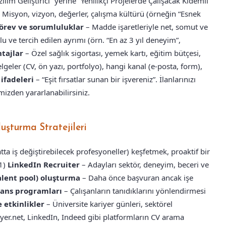
zılım Geliştirici” yerine “Yenilikçi Projelerde Çalışacak Kıdemli
 Misyon, vizyon, değerler, çalışma kültürü (örneğin “Esnek
örev ve sorumluluklar
– Madde işaretleriyle net, somut ve
u ve tercih edilen ayrımı (örn. “En az 3 yıl deneyim”,
tajlar
– Özel sağlık sigortası, yemek kartı, eğitim bütçesi,
geler (CV, ön yazı, portfolyo), hangi kanal (e-posta, form),
 ifadeleri
– “Eşit fırsatlar sunan bir işvereniz”. İlanlarınızı
izden yararlanabilirsiniz.
uşturma Stratejileri
tta iş değiştirebilecek profesyoneller) keşfetmek, proaktif bir
(1)
LinkedIn Recruiter
– Adayları sektör, deneyim, beceri ve
alent pool) oluşturma
– Daha önce başvuran ancak işe
ans programları
– Çalışanların tanıdıklarını yönlendirmesi
e etkinlikler
– Üniversite kariyer günleri, sektörel
yer.net, LinkedIn, Indeed gibi platformların CV arama