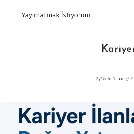
Skip
to
Yayınlatmak İstiyorum
content
Kariye
By
Editör Burcu
P