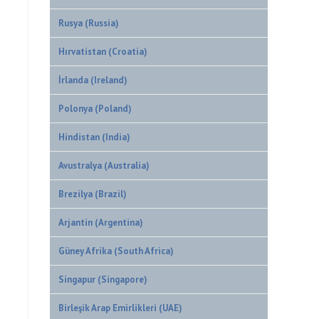
Rusya (Russia)
Hırvatistan (Croatia)
İrlanda (Ireland)
Polonya (Poland)
Hindistan (India)
Avustralya (Australia)
Brezilya (Brazil)
Arjantin (Argentina)
Güney Afrika (South Africa)
Singapur (Singapore)
Birleşik Arap Emirlikleri (UAE)