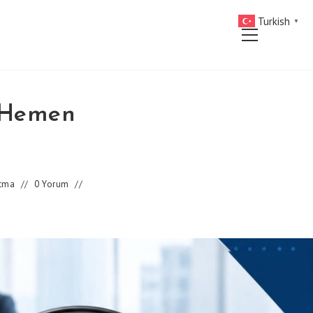
Turkish
▼
Main
Menu
i Hemen
atma
0 Yorum