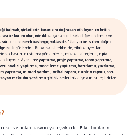
i bulmak, şirketlerin başarısını doğrudan etkileyen en kritik
rarası bir kurum olun, nitelikli çalışanları çekmek, değerlendirmek ve
bu sürecin en önemli başlangıç noktasıdır. Etkileyici bir iş ilanı, doğru
ısını da güçlendirir. Bu kapsamlı rehberde, etkili kariyer ilanı
 yetenek havuzu oluşturma yöntemlerini, mülakat süreçlerini, dijital
landırıyoruz. Ayrıca
tez yaptırma, proje yaptırma, rapor yaptırma,
veri analizi yaptırma, modelleme yaptırma, hazırlama, yazdırma,
m yaptırma, mimari yardım, intihal raporu, turnitin raporu, soru
ivasyon mektubu yazdırma
gibi hizmetlerimizle işe alım süreçlerinize
r?
 çeker ve onları başvuruya teşvik eder. Etkili bir ilanın