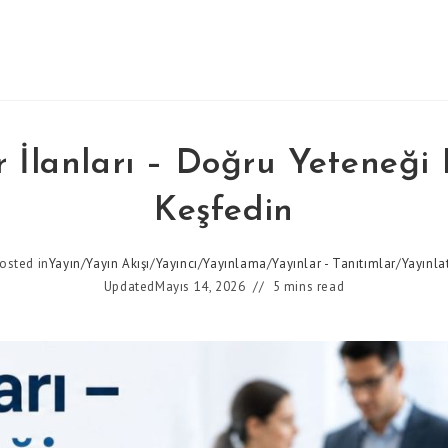
r İlanları – Doğru Yeteneğ
Keşfedin
osted in
Yayın
/
Yayın Akışı
/
Yayıncı
/
Yayınlama
/
Yayınlar - Tanıtımlar
/
Yayınl
Updated
Mayıs 14, 2026
5 mins read