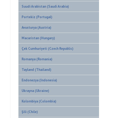
Suudi Arabistan (Saudi Arabia)
Portekiz (Portugal)
Avusturya (Austria)
Macaristan (Hungary)
Çek Cumhuriyeti (Czech Republic)
Romanya (Romania)
Tayland (Thailand)
Endonezya (Indonesia)
Ukrayna (Ukraine)
Kolombiya (Colombia)
Şili (Chile)