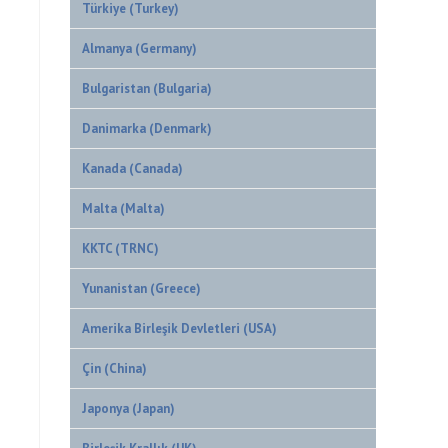
Türkiye (Turkey)
Almanya (Germany)
Bulgaristan (Bulgaria)
Danimarka (Denmark)
Kanada (Canada)
Malta (Malta)
KKTC (TRNC)
Yunanistan (Greece)
Amerika Birleşik Devletleri (USA)
Çin (China)
Japonya (Japan)