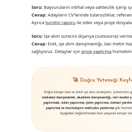
Soru:
Başvuruların intihal veya sahtecilik içerip i
Cevap:
Adayların CV’lerinde tutarsızlıklar, referan
Ayrıca
turnitin raporu
ile ödev veya proje dosyala
Soru:
İşe alım sürecini dışarıya (outsource) verme
Cevap:
Evet, işe alım danışmanlığı, ilan metni h
sağlıyoruz. Detaylar için
proje yaptırma
hizmetimiz
🚀 Doğru Yeteneği Keşfe
Doğru kariyer ilanı ve etkili işe alım stratejileri, şirketinizin 
makalesi danışmanlık, akademi danışmanlığı, veri analizi
yaptırmak, ödev yaptırma, çizim yaptırma, mimari yardım
yaptırma ve motivasyon mektubu yazdırma
gibi hizmetl
Aşağıdaki bağlantılardan bize ulaşarak kariyer ilan