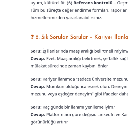
uyum, kültürel fit. (6)
Referans kontrolü
– Geçmi
Tüm bu süreçte değerlendirme formları, raporlar
hizmetlerimizden yararlanabilirsiniz.
❓ 6. Sık Sorulan Sorular – Kariyer İlanla
Soru:
İş ilanlarında maaş aralığı belirtmeli miyim
Cevap:
Evet. Maaş aralığı belirtmek, şeffaflık sağ
mülakat sürecinde zaman kaybını önler.
Soru:
Kariyer ilanımda “sadece üniversite mezunu”
Cevap:
Mümkün olduğunca esnek olun. Deneyim ve
mezunu veya eşdeğer deneyim” gibi ifadeler daha 
Soru:
Kaç günde bir ilanımı yenilemeliyim?
Cevap:
Platformlara göre değişir. LinkedIn ve Kari
görünürlüğü artırır.