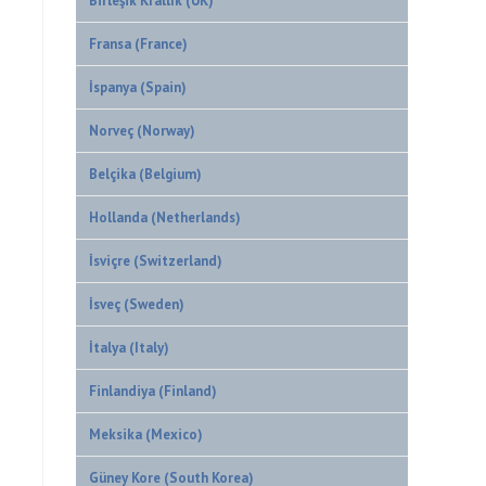
Birleşik Krallık (UK)
Fransa (France)
İspanya (Spain)
Norveç (Norway)
Belçika (Belgium)
Hollanda (Netherlands)
İsviçre (Switzerland)
İsveç (Sweden)
İtalya (Italy)
Finlandiya (Finland)
Meksika (Mexico)
Güney Kore (South Korea)