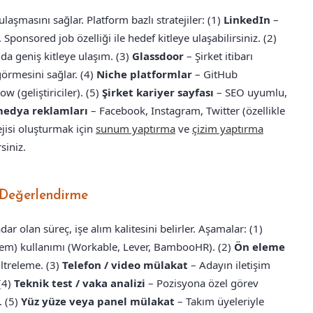
aşmasını sağlar. Platform bazlı stratejiler: (1)
LinkedIn
–
 Sponsored job özelliği ile hedef kitleye ulaşabilirsiniz. (2)
da geniş kitleye ulaşım. (3)
Glassdoor
– Şirket itibarı
görmesini sağlar. (4)
Niche platformlar
– GitHub
w (geliştiriciler). (5)
Şirket kariyer sayfası
– SEO uyumlu,
medya reklamları
– Facebook, Instagram, Twitter (özellikle
tejisi oluşturmak için
sunum yaptırma
ve
çizim yaptırma
siniz.
 Değerlendirme
r olan süreç, işe alım kalitesini belirler. Aşamalar: (1)
tem) kullanımı (Workable, Lever, BambooHR). (2)
Ön eleme
iltreleme. (3)
Telefon / video mülakat
– Adayın iletişim
(4)
Teknik test / vaka analizi
– Pozisyona özel görev
. (5)
Yüz yüze veya panel mülakat
– Takım üyeleriyle