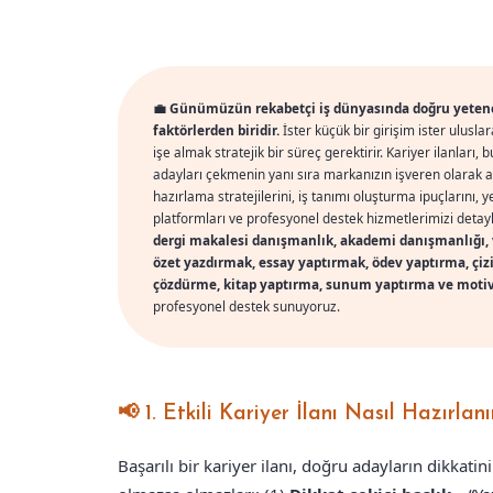
💼 Günümüzün rekabetçi iş dünyasında doğru yeteneğ
faktörlerden biridir.
İster küçük bir girişim ister ulusla
işe almak stratejik bir süreç gerektirir. Kariyer ilanları, 
adayları çekmenin yanı sıra markanızın işveren olarak alg
hazırlama stratejilerini, iş tanımı oluşturma ipuçlarını,
platformları ve profesyonel destek hizmetlerimizi detay
dergi makalesi danışmanlık, akademi danışmanlığı, 
özet yazdırmak, essay yaptırmak, ödev yaptırma, çizi
çözdürme, kitap yaptırma, sunum yaptırma ve mot
profesyonel destek sunuyoruz.
📢 1. Etkili Kariyer İlanı Nasıl Hazırlanı
Başarılı bir kariyer ilanı, doğru adayların dikkatini