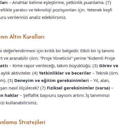
ları
– Anahtar kelime eşleştirme, yetkinlik puanlama. (7)
llikle yaratıcı ve teknoloji pozisyonları için. Yetenek keşfi
u verilerinizi analiz edebilirsiniz.
nın Altın Kuralları
eğerlendirmesi için kritik bir belgedir. Etkili bir iş tanımı
t ve aranabilir (örn. “Proje Yöneticisi” yerine “Kıdemli Proje
attı
– Kime rapor verileceği, takım büyüklüğü. (3)
Görev ve
aylık aktiviteler. (4)
Yetkinlikler ve beceriler
– Teknik (örn.
im). (5)
Deneyim ve eğitim gereksinimleri
– Yıl, alan,
arı nasıl ölçülecek? (7)
Fiziksel gereksinimler (varsa)
–
an haklar
– Şeffaflık başvuru sayısını artırır. İş tanımınızı
i kullanabilirsiniz.
yınlama Stratejileri