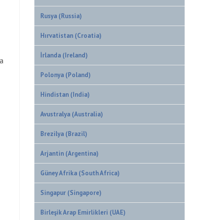
Rusya (Russia)
Hırvatistan (Croatia)
İrlanda (Ireland)
ca
Polonya (Poland)
Hindistan (India)
Avustralya (Australia)
Brezilya (Brazil)
Arjantin (Argentina)
Güney Afrika (South Africa)
Singapur (Singapore)
Birleşik Arap Emirlikleri (UAE)