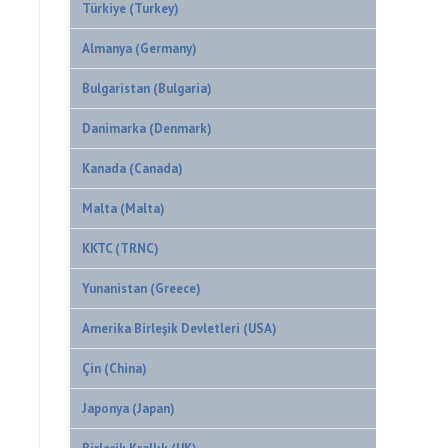
Türkiye (Turkey)
Almanya (Germany)
Bulgaristan (Bulgaria)
Danimarka (Denmark)
Kanada (Canada)
Malta (Malta)
KKTC (TRNC)
Yunanistan (Greece)
Amerika Birleşik Devletleri (USA)
Çin (China)
Japonya (Japan)