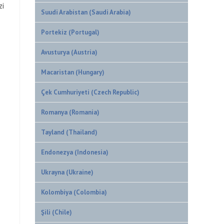
zi
Suudi Arabistan (Saudi Arabia)
Portekiz (Portugal)
Avusturya (Austria)
Macaristan (Hungary)
Çek Cumhuriyeti (Czech Republic)
Romanya (Romania)
Tayland (Thailand)
Endonezya (Indonesia)
Ukrayna (Ukraine)
Kolombiya (Colombia)
Şili (Chile)