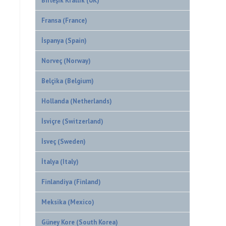
Birleşik Krallık (UK)
Fransa (France)
İspanya (Spain)
Norveç (Norway)
Belçika (Belgium)
Hollanda (Netherlands)
İsviçre (Switzerland)
İsveç (Sweden)
İtalya (Italy)
Finlandiya (Finland)
Meksika (Mexico)
Güney Kore (South Korea)