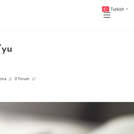
Turkish
▼
Main
Menu
’yu
atma
0 Yorum