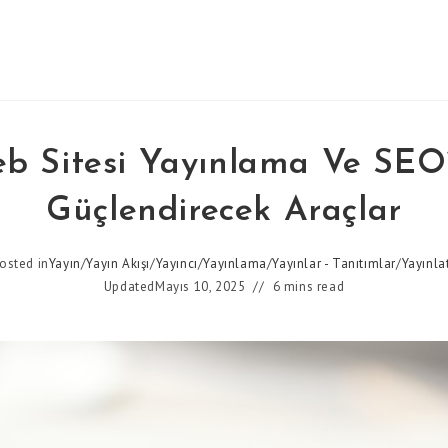
b Sitesi Yayınlama Ve SEO
Güçlendirecek Araçlar
osted in
Yayın
/
Yayın Akışı
/
Yayıncı
/
Yayınlama
/
Yayınlar - Tanıtımlar
/
Yayınl
Updated
Mayıs 10, 2025
6 mins read