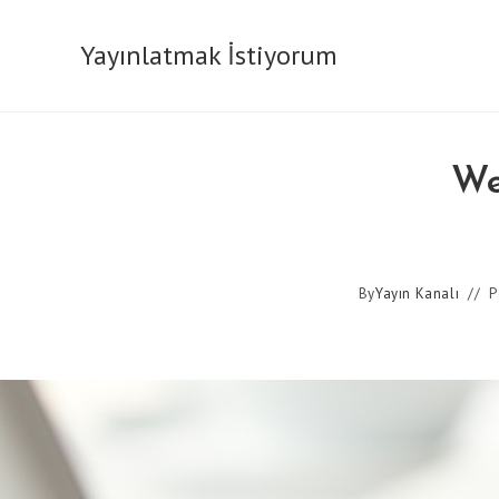
Skip
to
Yayınlatmak İstiyorum
content
We
By
Yayın Kanalı
P