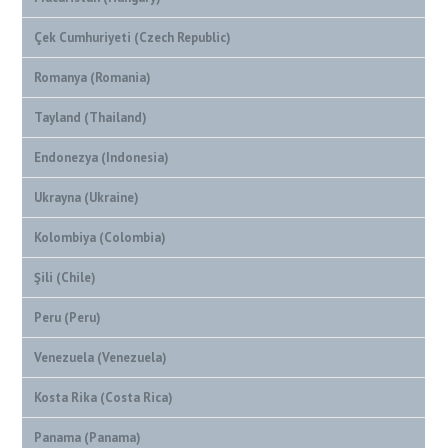
Çek Cumhuriyeti (Czech Republic)
Romanya (Romania)
Tayland (Thailand)
Endonezya (Indonesia)
Ukrayna (Ukraine)
Kolombiya (Colombia)
Şili (Chile)
Peru (Peru)
Venezuela (Venezuela)
Kosta Rika (Costa Rica)
Panama (Panama)