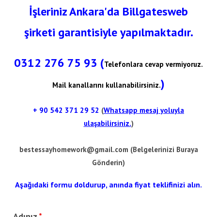
İşleriniz Ankara'da Billgatesweb
şirketi garantisiyle yapılmaktadır.
0312 276 75 93 (
Telefonlara cevap vermiyoruz.
)
Mail kanallarını kullanabilirsiniz.
+ 90
542 371 29 52
(
Whatsapp mesaj yoluyla
ulaşabilirsiniz.
)
bestessayhomework@gmail.com
(Belgelerinizi Buraya
Gönderin)
Aşağıdaki formu doldurup, anında fiyat teklifinizi alın.
Adınız
*