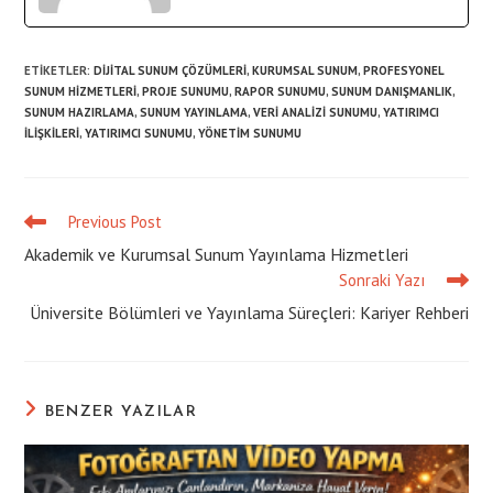
ETIKETLER
:
DIJITAL SUNUM ÇÖZÜMLERI
,
KURUMSAL SUNUM
,
PROFESYONEL
SUNUM HIZMETLERI
,
PROJE SUNUMU
,
RAPOR SUNUMU
,
SUNUM DANIŞMANLIK
,
SUNUM HAZIRLAMA
,
SUNUM YAYINLAMA
,
VERI ANALIZI SUNUMU
,
YATIRIMCI
ILIŞKILERI
,
YATIRIMCI SUNUMU
,
YÖNETIM SUNUMU
Previous Post
Read
more
Akademik ve Kurumsal Sunum Yayınlama Hizmetleri
articles
Sonraki Yazı
Üniversite Bölümleri ve Yayınlama Süreçleri: Kariyer Rehberi
BENZER YAZILAR