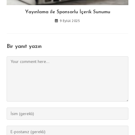
Yayınlama ile Sponsorlu İçerik Sunumu
9 Eylül 2025
Bir yanıt yazın
Comment
Enter
your
name
Enter
or