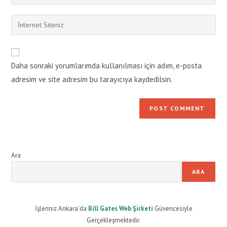
your
username
email
Enter
to
address
your
comment
to
website
comment
URL
Daha sonraki yorumlarımda kullanılması için adım, e-posta
(optional)
adresim ve site adresim bu tarayıcıya kaydedilsin.
Ara
ARA
İşleriniz Ankara'da
Bill Gates Web Şirketi
Güvencesiyle
Gerçekleşmektedir.