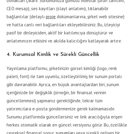
olmaktan çıkarır. Sunumunuza gömülü videolar (ürün tanıtımı,
CEO mesajı), ses kayıtları (slayt anlatımı), tıklanabilir
bağlantılar (detaylı
proje
dokümanlarına, şirket web sitesine)
ve hatta canlı veri bağlantıları ekleyebilirsiniz. Bu, izleyiciyi
pasif bir dinleyiciden, aktif bir katılımcıya dönüştürür ve
anlatımınızın etkisini ve akılda kalıcılığını katlayarak artırır.
4. Kurumsal Kimlik ve Sürekli Güncellik
Yayınlama platformu, şirketinizin görsel kimliği (logo, renk
paleti, font) ile tam uyumlu, özelleştirilmiş bir sunum portalı
gibi davranabilir. Ayrıca, en büyük avantajlardan biri, sunum
içeriğinizde bir değişiklik (örneğin, bir finansal verinin
güncellenmesi) yapmanız gerektiğinde, tekrar tüm
yatırımcılara e-posta göndermenize gerek kalmamasıdır.
Sunumu platformda güncellersiniz ve link aracılığıyla erişen
herkes otomatik olarak en güncel versiyonu görür. Bu, özellikle
çeyreksel finansal sonuç
sunumları
veya sürekli gelişen bir