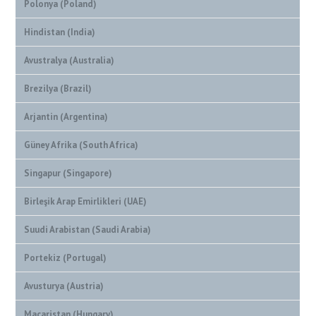
Polonya (Poland)
Hindistan (India)
Avustralya (Australia)
Brezilya (Brazil)
Arjantin (Argentina)
Güney Afrika (South Africa)
Singapur (Singapore)
Birleşik Arap Emirlikleri (UAE)
Suudi Arabistan (Saudi Arabia)
Portekiz (Portugal)
Avusturya (Austria)
Macaristan (Hungary)