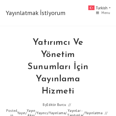
Skip
Turkish
▼
to
Yayınlatmak İstiyorum
Menu
content
Yatırımcı Ve
Yönetim
Sunumları İçin
Yayınlama
Hizmeti
By
Editör Burcu
Posted
Yayın
Yayınlar -
Yayın
/
/
Yayıncı
/
Yayınlama
/
/
Yayınlatma
in
Akışı
Tanıtımlar