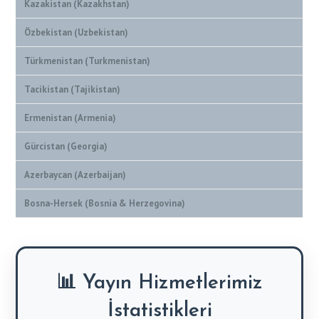
Kazakistan (Kazakhstan)
Özbekistan (Uzbekistan)
Türkmenistan (Turkmenistan)
Tacikistan (Tajikistan)
Ermenistan (Armenia)
Gürcistan (Georgia)
Azerbaycan (Azerbaijan)
Bosna-Hersek (Bosnia & Herzegovina)
📊 Yayın Hizmetlerimiz
İstatistikleri