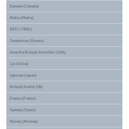
Kanada (Canada)
Malta (Malta)
KKTC (TRNC)
Yunanistan (Greece)
Amerika Birleşik Devletleri (USA)
Çin (China)
Japonya (Japan)
Birleşik Krallık (UK)
Fransa (France)
İspanya (Spain)
Norveç (Norway)