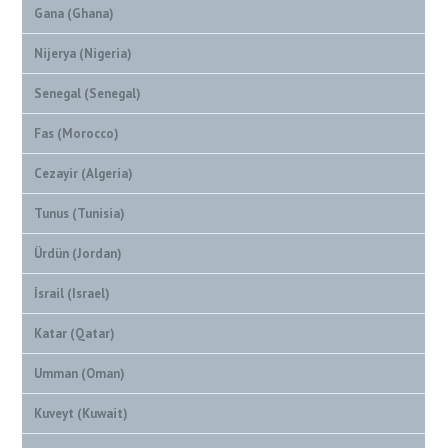
Gana (Ghana)
Nijerya (Nigeria)
Senegal (Senegal)
Fas (Morocco)
Cezayir (Algeria)
Tunus (Tunisia)
Ürdün (Jordan)
İsrail (Israel)
Katar (Qatar)
Umman (Oman)
Kuveyt (Kuwait)