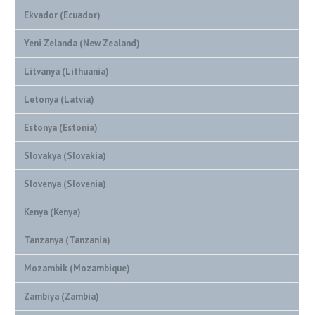
Ekvador (Ecuador)
Yeni Zelanda (New Zealand)
Litvanya (Lithuania)
Letonya (Latvia)
Estonya (Estonia)
Slovakya (Slovakia)
Slovenya (Slovenia)
Kenya (Kenya)
Tanzanya (Tanzania)
Mozambik (Mozambique)
Zambiya (Zambia)