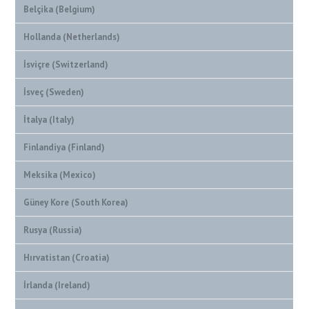
Belçika (Belgium)
Hollanda (Netherlands)
İsviçre (Switzerland)
İsveç (Sweden)
İtalya (Italy)
Finlandiya (Finland)
Meksika (Mexico)
Güney Kore (South Korea)
Rusya (Russia)
Hırvatistan (Croatia)
İrlanda (Ireland)