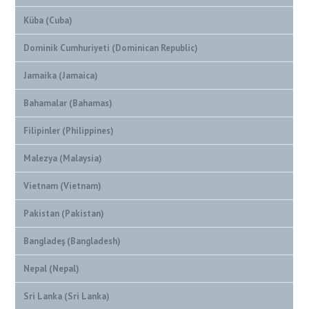
Küba (Cuba)
Dominik Cumhuriyeti (Dominican Republic)
Jamaika (Jamaica)
Bahamalar (Bahamas)
Filipinler (Philippines)
Malezya (Malaysia)
Vietnam (Vietnam)
Pakistan (Pakistan)
Bangladeş (Bangladesh)
Nepal (Nepal)
Sri Lanka (Sri Lanka)