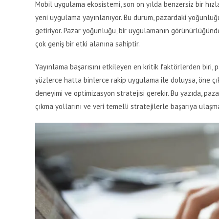
Mobil uygulama ekosistemi, son on yılda benzersiz bir hız
yeni uygulama yayınlanıyor. Bu durum, pazardaki yoğunluğu 
getiriyor. Pazar yoğunluğu, bir uygulamanın görünürlüğünd
çok geniş bir etki alanına sahiptir.
Yayınlama başarısını etkileyen en kritik faktörlerden biri,
yüzlerce hatta binlerce rakip uygulama ile doluysa, öne çık
deneyimi ve optimizasyon stratejisi gerekir. Bu yazıda, pa
çıkma yollarını ve veri temelli stratejilerle başarıya ulaş