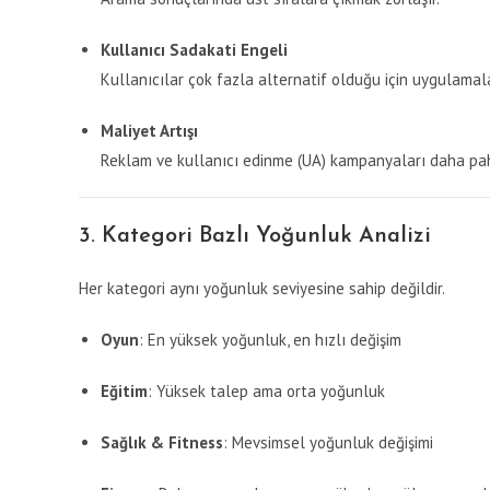
Kullanıcı Sadakati Engeli
Kullanıcılar çok fazla alternatif olduğu için uygulamala
Maliyet Artışı
Reklam ve kullanıcı edinme (UA) kampanyaları daha paha
3. Kategori Bazlı Yoğunluk Analizi
Her kategori aynı yoğunluk seviyesine sahip değildir.
Oyun
: En yüksek yoğunluk, en hızlı değişim
Eğitim
: Yüksek talep ama orta yoğunluk
Sağlık & Fitness
: Mevsimsel yoğunluk değişimi