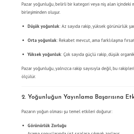
Pazar yoğunluğu, belirli bir kategori veya niş alan içindeki
birleşiminden oluşur.
Düşük yoğunluk
: Az sayıda rakip, yüksek görünürlük şa
Orta yoğunluk
: Rekabet mevcut, ama farklılaşma fırsat
Yüksek yoğunluk
: Çok sayıda güçlü rakip, düşük organik
Pazar yoğunluğu, yalnızca rakip sayısıyla değil, bu rakiple
ölçülür.
2. Yoğunluğun Yayınlama Başarısına Etk
Pazarın yoğun olması şu temel etkileri doğurur:
Görünürlük Zorluğu
Arama sonuçlarında üst sıralara çıkmak zorlaşır.