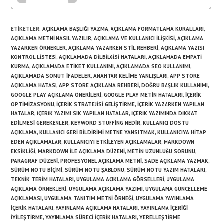
ETIKETLER
:
AÇIKLAMA BAŞLIĞI YAZMA
,
AÇIKLAMA FORMATLAMA KURALLARI
,
AÇIKLAMA METNI NASIL YAZILIR
,
AÇIKLAMA VE KULLANICI ILIŞKISI
,
AÇIKLAMA
YAZARKEN ÖRNEKLER
,
AÇIKLAMA YAZARKEN STIL REHBERI
,
AÇIKLAMA YAZISI
KONTROL LISTESI
,
AÇIKLAMADA DILBILGISI HATALARI
,
AÇIKLAMADA EMPATI
KURMA
,
AÇIKLAMADA ETIKET KULLANIMI
,
AÇIKLAMADA SEO KULLANIMI
,
AÇIKLAMADA SOMUT IFADELER
,
ANAHTAR KELIME YANLIŞLARI
,
APP STORE
AÇIKLAMA HATASI
,
APP STORE AÇIKLAMA REHBERI
,
DOĞRU BAŞLIK KULLANIMI
,
GOOGLE PLAY AÇIKLAMA ÖNERILERI
,
GOOGLE PLAY METIN HATALARI
,
IÇERIK
OPTIMIZASYONU
,
IÇERIK STRATEJISI GELIŞTIRME
,
IÇERIK YAZARKEN YAPILAN
HATALAR
,
IÇERIK YAZIMI SIK YAPILAN HATALAR
,
IÇERIK YAZIMINDA DIKKAT
EDILMESI GEREKENLER
,
KEYWORD STUFFING NEDIR
,
KULLANICI DOSTU
AÇIKLAMA
,
KULLANICI GERI BILDIRIMI METNE YANSITMAK
,
KULLANICIYA HITAP
EDEN AÇIKLAMALAR
,
KULLANICIYI ETKILEYEN AÇIKLAMALAR
,
MARKDOWN
EKSIKLIĞI
,
MARKDOWN ILE AÇIKLAMA DÜZENI
,
METIN UZUNLUĞU SORUNU
,
PARAGRAF DÜZENI
,
PROFESYONEL AÇIKLAMA METNI
,
SADE AÇIKLAMA YAZMAK
,
SÜRÜM NOTU BIÇIMI
,
SÜRÜM NOTU ŞABLONU
,
SÜRÜM NOTU YAZIM HATALARI
,
TEKNIK TERIM HATALARI
,
UYGULAMA AÇIKLAMA GÖRSELLERI
,
UYGULAMA
AÇIKLAMA ÖRNEKLERI
,
UYGULAMA AÇIKLAMA YAZIMI
,
UYGULAMA GÜNCELLEME
AÇIKLAMASI
,
UYGULAMA TANITIM METNI ÖRNEĞI
,
UYGULAMA YAYINLAMA
IÇERIK HATALARI
,
YAYINLAMA AÇIKLAMA HATALARI
,
YAYINLAMA IÇERIĞI
IYILEŞTIRME
,
YAYINLAMA SÜRECI IÇERIK HATALARI
,
YERELLEŞTIRME