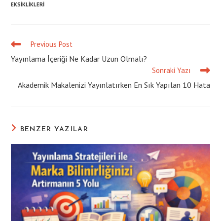
EKSIKLIKLERI
Previous Post
Read
more
Yayınlama İçeriği Ne Kadar Uzun Olmalı?
articles
Sonraki Yazı
Akademik Makalenizi Yayınlatırken En Sık Yapılan 10 Hata
BENZER YAZILAR