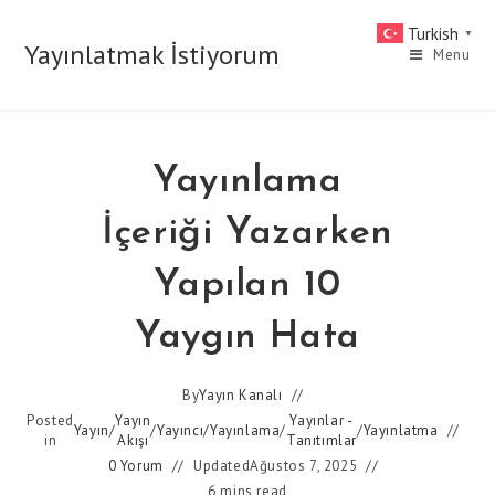
Skip
Turkish
▼
to
Yayınlatmak İstiyorum
Menu
content
Yayınlama
İçeriği Yazarken
Yapılan 10
Yaygın Hata
By
Yayın Kanalı
Posted
Yayın
Yayınlar -
Yayın
/
/
Yayıncı
/
Yayınlama
/
/
Yayınlatma
in
Akışı
Tanıtımlar
0 Yorum
Updated
Ağustos 7, 2025
6 mins read