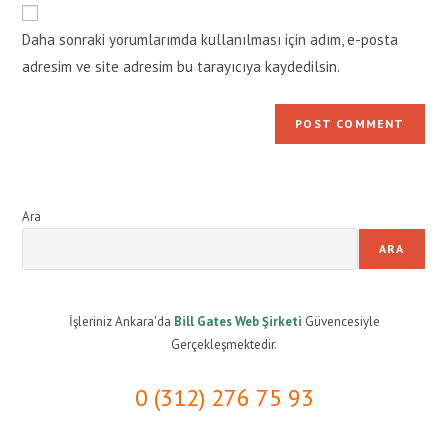
website
comment
URL
Daha sonraki yorumlarımda kullanılması için adım, e-posta
(optional)
adresim ve site adresim bu tarayıcıya kaydedilsin.
Ara
ARA
İşleriniz Ankara'da
Bill Gates Web Şirketi
Güvencesiyle
Gerçekleşmektedir.
0 (312) 276 75 93