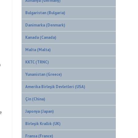
Almanya (Germany)
Bulgaristan (Bulgaria)
Danimarka (Denmark)
Kanada (Canada)
Malta (Malta)
KKTC (TRNC)
a
Yunanistan (Greece)
Amerika Birleşik Devletleri (USA)
Çin (China)
Japonya (Japan)
e
Birleşik Krallık (UK)
Fransa (France)