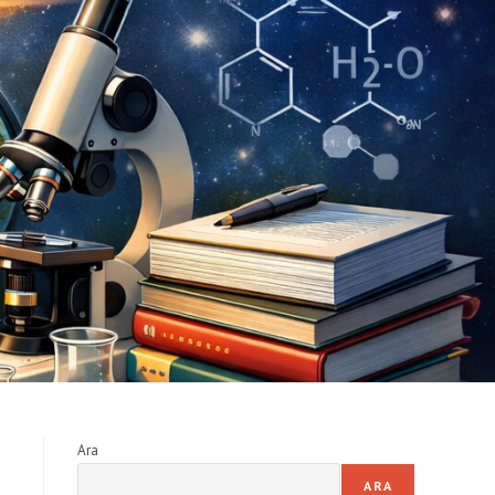
Ara
ARA