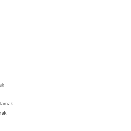
ak
k
nlamak
mak