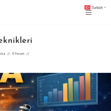
Turkish
▼
Main
Menu
knikleri
atma
0 Yorum