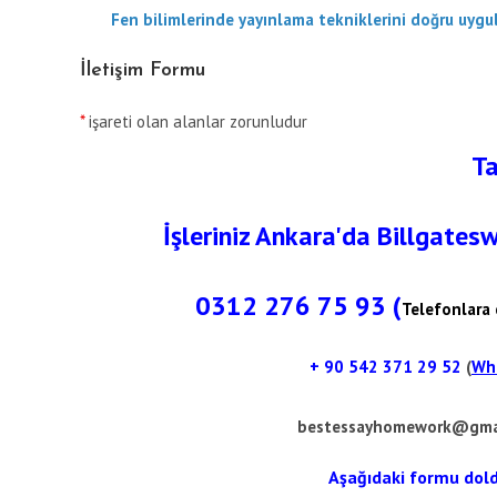
Fen bilimlerinde yayınlama tekniklerini doğru uygul
İletişim Formu
*
işareti olan alanlar zorunludur
Ta
İşleriniz Ankara'da Billgates
0312 276 75 93 (
Telefonlara 
+ 90
542 371 29 52
(
Wha
bestessayhomework@gma
Aşağıdaki formu doldur