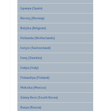
İspanya (Spain)
Norveç (Norway)
Belçika (Belgium)
Hollanda (Netherlands)
İsviçre (Switzerland)
İsveç (Sweden)
İtalya (Italy)
Finlandiya (Finland)
Meksika (Mexico)
Güney Kore (South Korea)
Rusya (Russia)