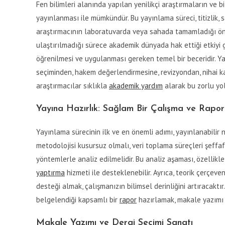
Fen bilimleri alanında yapılan yenilikçi araştırmaların ve 
yayınlanması ile mümkündür. Bu yayınlama süreci, titizlik, sa
araştırmacının laboratuvarda veya sahada tamamladığı önem
ulaştırılmadığı sürece akademik dünyada hak ettiği etkiyi gös
öğrenilmesi ve uygulanması gereken temel bir beceridir. Y
seçiminden, hakem değerlendirmesine, revizyondan, nihai ka
araştırmacılar sıklıkla
akademik yardım
alarak bu zorlu yolu
Yayına Hazırlık: Sağlam Bir Çalışma ve Rapor
Yayınlama sürecinin ilk ve en önemli adımı, yayınlanabilir 
metodolojisi kusursuz olmalı, veri toplama süreçleri şeffaf
yöntemlerle analiz edilmelidir. Bu analiz aşaması, özellik
yaptırma
hizmeti ile desteklenebilir. Ayrıca, teorik çerçe
desteği almak, çalışmanızın bilimsel derinliğini artıracaktı
belgelendiği kapsamlı bir
rapor
hazırlamak, makale yazımı iç
Makale Yazımı ve Dergi Seçimi Sanatı