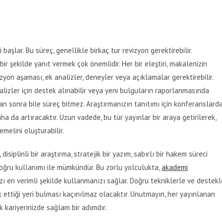
şlar. Bu süreç, genellikle birkaç tur revizyon gerektirebilir.
ir şekilde yanıt vermek çok önemlidir. Her bir eleştiri, makalenizin
vizyon aşaması, ek analizler, deneyler veya açıklamalar gerektirebilir.
lizler için destek alınabilir veya yeni bulguların raporlanmasında
an sonra bile süreç bitmez. Araştırmanızın tanıtımı için konferanslard
 da artıracaktır. Uzun vadede, bu tür yayınlar bir araya getirilerek,
melini oluşturabilir.
disiplinli bir araştırma, stratejik bir yazım, sabırlı bir hakem süreci
oğru kullanımı ile mümkündür. Bu zorlu yolculukta,
akademi
zı en verimli şekilde kullanmanızı sağlar. Doğru tekniklerle ve destekl
ak ettiği yeri bulması kaçınılmaz olacaktır. Unutmayın, her yayınlanan
k kariyerinizde sağlam bir adımdır.