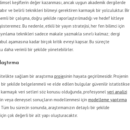
bilimsel keşiflerin değer kazanması, ancak uygun akademik dergilerde
bır ve belirli teknikleri bilmeyi gerektiren karmaşık bir yolculuktur. Bir
li bir çalışma, doğru şekilde raporlaştırılmadığı ve hedef kitleye
teremez. Bu nedenle, etkili bir yayın stratejisi, her fen bilimci için
ayınlama teknikleri sadece makale yazmakla sınırlı kalmaz; dergi
bul aşamasına kadar birçok kritik evreyi kapsar. Bu süreçte
 daha verimli bir şekilde yönetebilirler.
laştırma
nitelikte sağlam bir araştırma
proje
sinin hayata geçirilmesidir. Projenin
 bir şekilde belgelenmeli ve elde edilen bulgular güvenilir istatistikse
le karmaşık veri setleri söz konusu olduğunda, profesyonel
veri analizi
venin veya deneysel sonuçların modellenmesi için
modelleme yaptırma
r. Tüm bu sürecin sonunda, araştırmanızın detaylı bir şekilde
in çok değerli bir alt yapı oluşturacaktır.