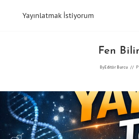
Skip
to
Yayınlatmak İstiyorum
content
Fen Bil
By
Editör Burcu
P