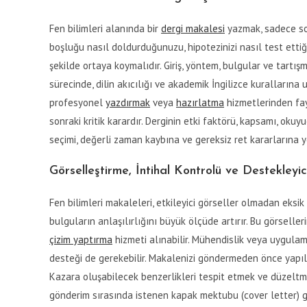
Fen bilimleri alanında bir
dergi makalesi
yazmak, sadece son
boşluğu nasıl doldurduğunuzu, hipotezinizi nasıl test ettiğ
şekilde ortaya koymalıdır. Giriş, yöntem, bulgular ve tartış
sürecinde, dilin akıcılığı ve akademik İngilizce kuralların
profesyonel
yazdırmak
veya
hazırlatma
hizmetlerinden fay
sonraki kritik karardır. Derginin etki faktörü, kapsamı, okuyu
seçimi, değerli zaman kaybına ve gereksiz ret kararlarına yo
Görselleştirme, İntihal Kontrolü ve Destekley
Fen bilimleri makaleleri, etkileyici görseller olmadan eksik 
bulguların anlaşılırlığını büyük ölçüde artırır. Bu görsell
çizim yaptırma
hizmeti alınabilir. Mühendislik veya uygulam
desteği de gerekebilir. Makalenizi göndermeden önce yapıl
Kazara oluşabilecek benzerlikleri tespit etmek ve düzeltm
gönderim sırasında istenen kapak mektubu (cover letter) g