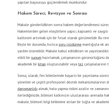
yapılan başvuruyu güçlendirmek mümkündür.
Hakem Süreci, Revizyon ve Sonrası
Makale gönderildikten sonra hakem değerlendirmesi süreci ba
Hakemlerden gelen eleştirilere yapıcı, kapsamlı ve saygılı b
kalitesini artırmak için bir fırsat olarak görülmelidir. Bu re
Böyle bir durumda, hızlıca
soru çözdürme
mantığıyla ek ana
yardım istenebilir. Makale kabul edildikten ve yayınlandıkt
etkili bir
sunum
hazırlamak, çalışmanızın görünürlüğünü daha
akademik bir
kitap
oluşturulabilir veya
tez
çalışmalarının te
Sonuç olarak, fen bilimlerinde başarılı bir yayınlama süreci, 
yönetimi ve çeşitli profesyonel destek mekanizmalarının d
danışmanlığı
almak, hata yapma riskini azaltır ve zamanını
ilerlediğinizde, bilimsel katkınızın uluslararası arenada h
makale, bilimsel bilgi birikimine atılan bir tuğla ve akademi