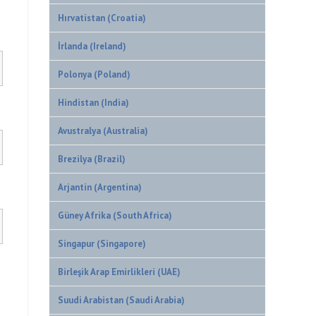
Hırvatistan (Croatia)
İrlanda (Ireland)
Polonya (Poland)
Hindistan (India)
Avustralya (Australia)
Brezilya (Brazil)
Arjantin (Argentina)
Güney Afrika (South Africa)
Singapur (Singapore)
Birleşik Arap Emirlikleri (UAE)
Suudi Arabistan (Saudi Arabia)