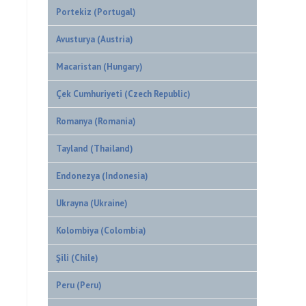
Portekiz (Portugal)
Avusturya (Austria)
Macaristan (Hungary)
Çek Cumhuriyeti (Czech Republic)
Romanya (Romania)
Tayland (Thailand)
Endonezya (Indonesia)
Ukrayna (Ukraine)
Kolombiya (Colombia)
Şili (Chile)
Peru (Peru)