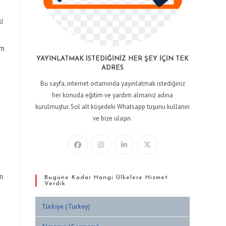
i
ım
YAYINLATMAK İSTEDIĞINIZ HER ŞEY İÇIN TEK
ADRES
Bu sayfa, internet ortamında yayınlatmak istediğiniz
her konuda eğitim ve yardım almanız adına
kurulmuştur. Sol alt köşedeki Whatsapp tuşunu kullanın
ve bize ulaşın.
m
Bugüne Kadar Hangi Ülkelere Hizmet
Verdik
Türkiye (Turkey)