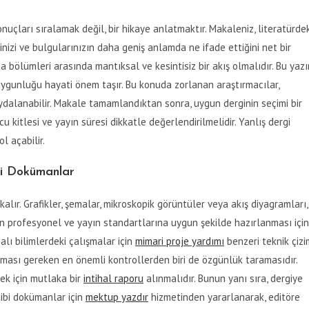
uçları sıralamak değil, bir hikaye anlatmaktır. Makaleniz, literatürdek
inizi ve bulgularınızın daha geniş anlamda ne ifade ettiğini net bir
ma bölümleri arasında mantıksal ve kesintisiz bir akış olmalıdır. Bu yaz
a uygunluğu hayati önem taşır. Bu konuda zorlanan araştırmacılar,
dalanabilir. Makale tamamlandıktan sonra, uygun derginin seçimi bir
cu kitlesi ve yayın süresi dikkatle değerlendirilmelidir. Yanlış dergi
l açabilir.
ici Dokümanlar
kalır. Grafikler, şemalar, mikroskopik görüntüler veya akış diyagramları,
erin profesyonel ve yayın standartlarına uygun şekilde hazırlanması için
alı bilimlerdeki çalışmalar için
mimari proje yardımı
benzeri teknik çizi
ması gereken en önemli kontrollerden biri de özgünlük taramasıdır.
ek için mutlaka bir
intihal raporu
alınmalıdır. Bunun yanı sıra, dergiye
ibi dokümanlar için
mektup yazdır
hizmetinden yararlanarak, editöre