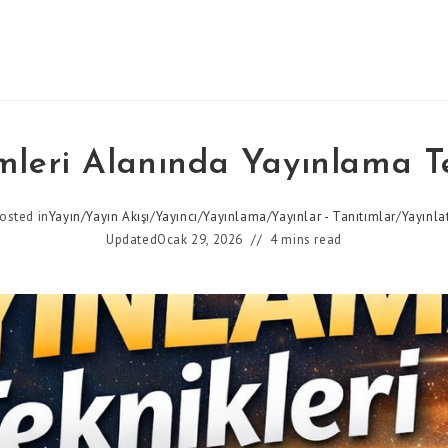
imleri Alanında Yayınlama Te
osted in
Yayın
/
Yayın Akışı
/
Yayıncı
/
Yayınlama
/
Yayınlar - Tanıtımlar
/
Yayınl
Updated
Ocak 29, 2026
4 mins read