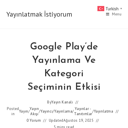
Skip
Turkish
▼
to
Yayınlatmak İstiyorum
Menu
content
Google Play’de
Yayınlama Ve
Kategori
Seçiminin Etkisi
By
Yayın Kanalı
Posted
Yayın
Yayınlar -
Yayın
/
/
Yayıncı
/
Yayınlama
/
/
Yayınlatma
in
Akışı
Tanıtımlar
0 Yorum
Updated
Ağustos 19, 2025
5 mins read