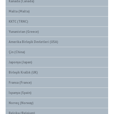
Kanada (Canada)
Malta (Malta)
KKTC (TRNC)
Yunanistan (Greece)
Amerika Birleşik Devletleri (USA)
Çin (China)
Japonya (Japan)
Birleşik Krallık (UK)
Fransa (France)
İspanya (Spain)
Norveç (Norway)
Belçika (Belgium)