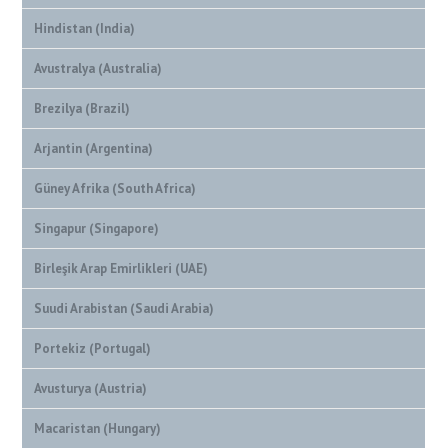
Hindistan (India)
Avustralya (Australia)
Brezilya (Brazil)
Arjantin (Argentina)
Güney Afrika (South Africa)
Singapur (Singapore)
Birleşik Arap Emirlikleri (UAE)
Suudi Arabistan (Saudi Arabia)
Portekiz (Portugal)
Avusturya (Austria)
Macaristan (Hungary)