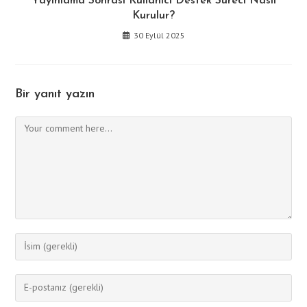
Yayınlama Sonrası Kullanıcı Destek Süreci Nasıl
Kurulur?
30 Eylül 2025
Bir yanıt yazın
Comment
Enter
your
name
Enter
or
your