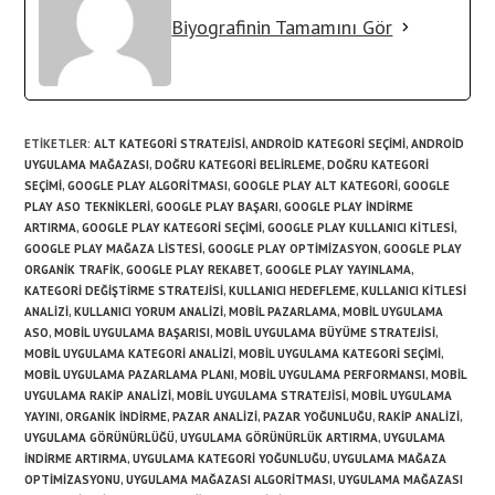
Biyografinin Tamamını Gör
ETIKETLER
:
ALT KATEGORI STRATEJISI
,
ANDROID KATEGORI SEÇIMI
,
ANDROID
UYGULAMA MAĞAZASI
,
DOĞRU KATEGORI BELIRLEME
,
DOĞRU KATEGORI
SEÇIMI
,
GOOGLE PLAY ALGORITMASI
,
GOOGLE PLAY ALT KATEGORI
,
GOOGLE
PLAY ASO TEKNIKLERI
,
GOOGLE PLAY BAŞARI
,
GOOGLE PLAY INDIRME
ARTIRMA
,
GOOGLE PLAY KATEGORI SEÇIMI
,
GOOGLE PLAY KULLANICI KITLESI
,
GOOGLE PLAY MAĞAZA LISTESI
,
GOOGLE PLAY OPTIMIZASYON
,
GOOGLE PLAY
ORGANIK TRAFIK
,
GOOGLE PLAY REKABET
,
GOOGLE PLAY YAYINLAMA
,
KATEGORI DEĞIŞTIRME STRATEJISI
,
KULLANICI HEDEFLEME
,
KULLANICI KITLESI
ANALIZI
,
KULLANICI YORUM ANALIZI
,
MOBIL PAZARLAMA
,
MOBIL UYGULAMA
ASO
,
MOBIL UYGULAMA BAŞARISI
,
MOBIL UYGULAMA BÜYÜME STRATEJISI
,
MOBIL UYGULAMA KATEGORI ANALIZI
,
MOBIL UYGULAMA KATEGORI SEÇIMI
,
MOBIL UYGULAMA PAZARLAMA PLANI
,
MOBIL UYGULAMA PERFORMANSI
,
MOBIL
UYGULAMA RAKIP ANALIZI
,
MOBIL UYGULAMA STRATEJISI
,
MOBIL UYGULAMA
YAYINI
,
ORGANIK INDIRME
,
PAZAR ANALIZI
,
PAZAR YOĞUNLUĞU
,
RAKIP ANALIZI
,
UYGULAMA GÖRÜNÜRLÜĞÜ
,
UYGULAMA GÖRÜNÜRLÜK ARTIRMA
,
UYGULAMA
INDIRME ARTIRMA
,
UYGULAMA KATEGORI YOĞUNLUĞU
,
UYGULAMA MAĞAZA
OPTIMIZASYONU
,
UYGULAMA MAĞAZASI ALGORITMASI
,
UYGULAMA MAĞAZASI