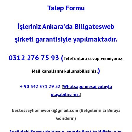
Talep Formu
İşleriniz Ankara'da Billgatesweb
şirketi garantisiyle yapılmaktadır.
0312 276 75 93 (
Telefonlara cevap vermiyoruz.
)
Mail kanallarını kullanabilirsiniz.
+ 90
542 371 29 52
(
Whatsapp mesaj yoluyla
ulaşabilirsiniz.
)
bestessayhomework@gmail.com
(Belgelerinizi Buraya
Gönderin)
Aşağıdaki formu doldurup, anında fiyat teklifinizi alın.