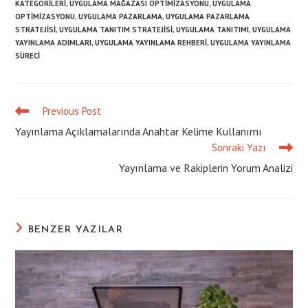
KATEGORILERI
,
UYGULAMA MAĞAZASI OPTIMIZASYONU
,
UYGULAMA
OPTIMIZASYONU
,
UYGULAMA PAZARLAMA
,
UYGULAMA PAZARLAMA
STRATEJISI
,
UYGULAMA TANITIM STRATEJISI
,
UYGULAMA TANITIMI
,
UYGULAMA
YAYINLAMA ADIMLARI
,
UYGULAMA YAYINLAMA REHBERI
,
UYGULAMA YAYINLAMA
SÜRECI
Previous Post
Read
more
Yayınlama Açıklamalarında Anahtar Kelime Kullanımı
articles
Sonraki Yazı
Yayınlama ve Rakiplerin Yorum Analizi
BENZER YAZILAR