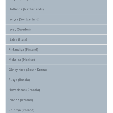
Hollanda (Netherlands)
İsviçre (Switzerland)
İsveç (Sweden)
İtalya (Italy)
Finlandiya (Finland)
Meksika (Mexico)
Güney Kore (South Korea)
Rusya (Russia)
Hırvatistan (Croatia)
İrlanda (Ireland)
Polonya (Poland)