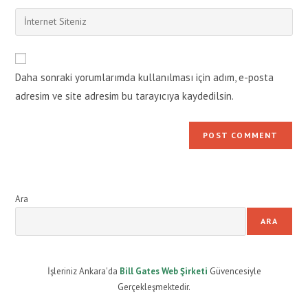
username
email
Enter
to
address
your
comment
to
website
comment
URL
Daha sonraki yorumlarımda kullanılması için adım, e-posta
(optional)
adresim ve site adresim bu tarayıcıya kaydedilsin.
Ara
ARA
İşleriniz Ankara'da
Bill Gates Web Şirketi
Güvencesiyle
Gerçekleşmektedir.