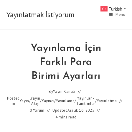
Skip
Turkish
▼
to
Yayınlatmak İstiyorum
Menu
content
Yayınlama İçin
Farklı Para
Birimi Ayarları
By
Yayın Kanalı
Posted
Yayın
Yayınlar -
Yayın
/
/
Yayıncı
/
Yayınlama
/
/
Yayınlatma
in
Akışı
Tanıtımlar
0 Yorum
Updated
Aralık 16, 2025
4 mins read