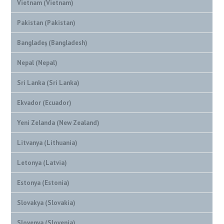
Vietnam (Vietnam)
Pakistan (Pakistan)
Bangladeş (Bangladesh)
Nepal (Nepal)
Sri Lanka (Sri Lanka)
Ekvador (Ecuador)
Yeni Zelanda (New Zealand)
Litvanya (Lithuania)
Letonya (Latvia)
Estonya (Estonia)
Slovakya (Slovakia)
Slovenya (Slovenia)