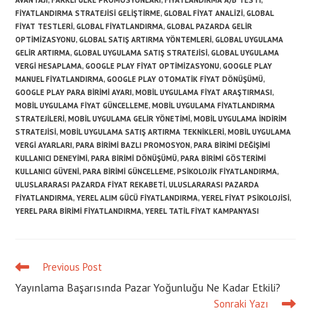
AVANTAJI
,
FARKLI ÜLKE PROMOSYONLARI
,
FIYATLANDIRMA A/B TESTI
,
FIYATLANDIRMA STRATEJISI GELIŞTIRME
,
GLOBAL FIYAT ANALIZI
,
GLOBAL
FIYAT TESTLERI
,
GLOBAL FIYATLANDIRMA
,
GLOBAL PAZARDA GELIR
OPTIMIZASYONU
,
GLOBAL SATIŞ ARTIRMA YÖNTEMLERI
,
GLOBAL UYGULAMA
GELIR ARTIRMA
,
GLOBAL UYGULAMA SATIŞ STRATEJISI
,
GLOBAL UYGULAMA
VERGI HESAPLAMA
,
GOOGLE PLAY FIYAT OPTIMIZASYONU
,
GOOGLE PLAY
MANUEL FIYATLANDIRMA
,
GOOGLE PLAY OTOMATIK FIYAT DÖNÜŞÜMÜ
,
GOOGLE PLAY PARA BIRIMI AYARI
,
MOBIL UYGULAMA FIYAT ARAŞTIRMASI
,
MOBIL UYGULAMA FIYAT GÜNCELLEME
,
MOBIL UYGULAMA FIYATLANDIRMA
STRATEJILERI
,
MOBIL UYGULAMA GELIR YÖNETIMI
,
MOBIL UYGULAMA INDIRIM
STRATEJISI
,
MOBIL UYGULAMA SATIŞ ARTIRMA TEKNIKLERI
,
MOBIL UYGULAMA
VERGI AYARLARI
,
PARA BIRIMI BAZLI PROMOSYON
,
PARA BIRIMI DEĞIŞIMI
KULLANICI DENEYIMI
,
PARA BIRIMI DÖNÜŞÜMÜ
,
PARA BIRIMI GÖSTERIMI
KULLANICI GÜVENI
,
PARA BIRIMI GÜNCELLEME
,
PSIKOLOJIK FIYATLANDIRMA
,
ULUSLARARASI PAZARDA FIYAT REKABETI
,
ULUSLARARASI PAZARDA
FIYATLANDIRMA
,
YEREL ALIM GÜCÜ FIYATLANDIRMA
,
YEREL FIYAT PSIKOLOJISI
,
YEREL PARA BIRIMI FIYATLANDIRMA
,
YEREL TATIL FIYAT KAMPANYASI
Previous Post
Read
more
Yayınlama Başarısında Pazar Yoğunluğu Ne Kadar Etkili?
articles
Sonraki Yazı