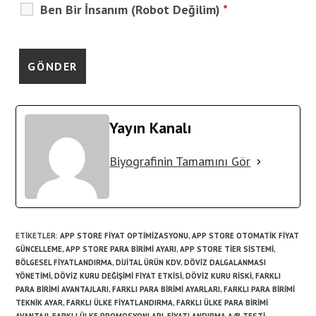
Ben Bir İnsanım (Robot Değilim)
*
Yayın Kanalı
Biyografinin Tamamını Gör
ETIKETLER
:
APP STORE FIYAT OPTIMIZASYONU
,
APP STORE OTOMATIK FIYAT
GÜNCELLEME
,
APP STORE PARA BIRIMI AYARI
,
APP STORE TIER SISTEMI
,
BÖLGESEL FIYATLANDIRMA
,
DIJITAL ÜRÜN KDV
,
DÖVIZ DALGALANMASI
YÖNETIMI
,
DÖVIZ KURU DEĞIŞIMI FIYAT ETKISI
,
DÖVIZ KURU RISKI
,
FARKLI
PARA BIRIMI AVANTAJLARI
,
FARKLI PARA BIRIMI AYARLARI
,
FARKLI PARA BIRIMI
TEKNIK AYAR
,
FARKLI ÜLKE FIYATLANDIRMA
,
FARKLI ÜLKE PARA BIRIMI