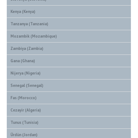
Kenya (Kenya)
Tanzanya (Tanzania)
Mozambik (Mozambique)
Zambiya (Zambia)
Gana (Ghana)
Nijerya (Nigeria)
Senegal (Senegal)
Fas (Morocco)
Cezayir (Algeria)
Tunus (Tunisia)
Ürdün (Jordan)