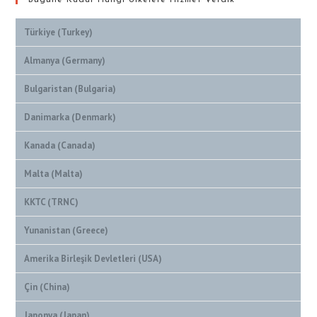
Bugüne Kadar Hangi Ülkelere Hizmet Verdik
Türkiye (Turkey)
Almanya (Germany)
Bulgaristan (Bulgaria)
Danimarka (Denmark)
Kanada (Canada)
Malta (Malta)
KKTC (TRNC)
Yunanistan (Greece)
Amerika Birleşik Devletleri (USA)
Çin (China)
Japonya (Japan)