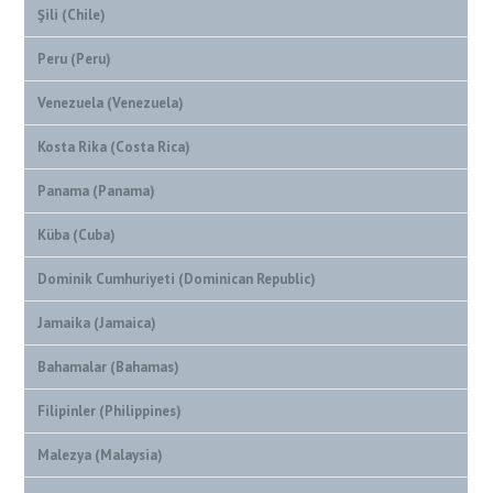
Şili (Chile)
Peru (Peru)
Venezuela (Venezuela)
Kosta Rika (Costa Rica)
Panama (Panama)
Küba (Cuba)
Dominik Cumhuriyeti (Dominican Republic)
Jamaika (Jamaica)
Bahamalar (Bahamas)
Filipinler (Philippines)
Malezya (Malaysia)