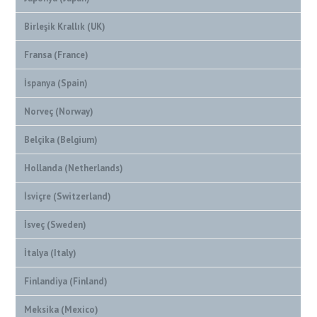
Birleşik Krallık (UK)
Fransa (France)
İspanya (Spain)
Norveç (Norway)
Belçika (Belgium)
Hollanda (Netherlands)
İsviçre (Switzerland)
İsveç (Sweden)
İtalya (Italy)
Finlandiya (Finland)
Meksika (Mexico)