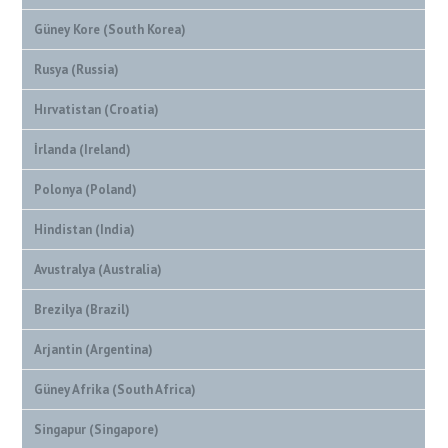
Güney Kore (South Korea)
Rusya (Russia)
Hırvatistan (Croatia)
İrlanda (Ireland)
Polonya (Poland)
Hindistan (India)
Avustralya (Australia)
Brezilya (Brazil)
Arjantin (Argentina)
Güney Afrika (South Africa)
Singapur (Singapore)