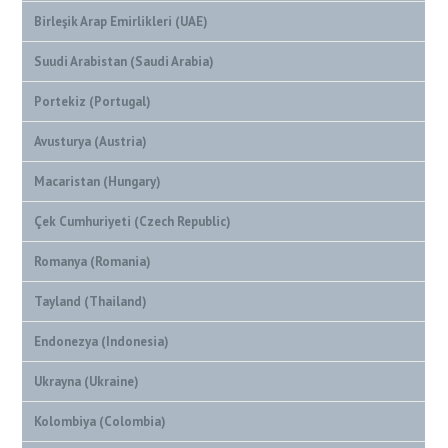
Birleşik Arap Emirlikleri (UAE)
Suudi Arabistan (Saudi Arabia)
Portekiz (Portugal)
Avusturya (Austria)
Macaristan (Hungary)
Çek Cumhuriyeti (Czech Republic)
Romanya (Romania)
Tayland (Thailand)
Endonezya (Indonesia)
Ukrayna (Ukraine)
Kolombiya (Colombia)