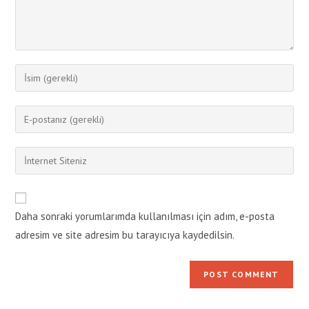
Enter
your
name
Enter
or
your
username
email
Enter
to
address
your
comment
to
website
comment
URL
Daha sonraki yorumlarımda kullanılması için adım, e-posta
(optional)
adresim ve site adresim bu tarayıcıya kaydedilsin.